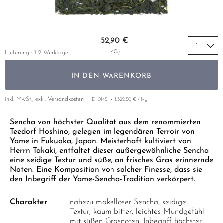
LUSHAN CLOUD & MIST
MIYAZAKI
YUNNAN
GELBER TEE
PHOENIX DANCONG
KOREA
NACH SORTE
MATE TEE
EMPFEHLUNGEN
MAO FENG
NARA
ZHEJIANG
TIE GUAN YIN
EARL GREY
AMAZONAS TEES
Zum Anfang der Bildgalerie springen
EMPFEHLUNGEN
52,90 €
SENCHA
SAGA
ZHANGPING SHUI XIAN
KENIA
SELTENE INCENCES
SETS & GIFTS
40g
Lieferung : 1-2 Werktage
SUI TONG CHA
SHIBUSHI
JAPAN
TÜRKEI
IN DEN WARENKORB
TAIPING HOUKUI
SHIZUOKA
TANZANIA
KLASSIKER
WHITE CRANE WAVE
UJI
THAILAND
inkl. MwSt., exkl.
Versandkosten
ID
0145
1.322,50 € / 1kg
EMPFEHLUNGEN
GRÜNTEE RARITÄTEN
URESHINO
Sencha von höchster Qualität aus dem renommierten
EMPFEHLUNGEN
SETS & GIFTS
Teedorf Hoshino, gelegen im legendären Terroir von
SORTEN ÜBERSICHT CHINA
YAME
SETS & GIFTS
Yame in Fukuoka, Japan. Meisterhaft kultiviert von
Herrn Takaki, entfaltet dieser außergewöhnliche Sencha
eine seidige Textur und süße, an frisches Gras erinnernde
Noten. Eine Komposition von solcher Finesse, dass sie
den Inbegriff der Yame-Sencha-Tradition verkörpert.
Charakter
nahezu makelloser Sencha, seidige
Textur, kaum bitter, leichtes Mundgefühl
mit süßen Grasnoten, Inbegriff höchster