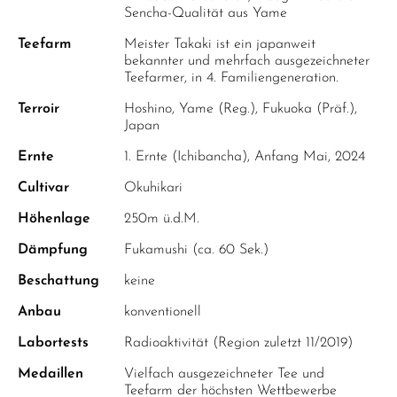
Sencha-Qualität aus Yame
Teefarm
Meister Takaki ist ein japanweit
bekannter und mehrfach ausgezeichneter
Teefarmer, in 4. Familiengeneration.
Terroir
Hoshino, Yame (Reg.), Fukuoka (Präf.),
Japan
Ernte
1. Ernte (Ichibancha), Anfang Mai, 2024
Cultivar
Okuhikari
Höhenlage
250m ü.d.M.
Dämpfung
Fukamushi (ca. 60 Sek.)
Beschattung
keine
Anbau
konventionell
Labortests
Radioaktivität (Region zuletzt 11/2019)
Medaillen
Vielfach ausgezeichneter Tee und
Teefarm der höchsten Wettbewerbe