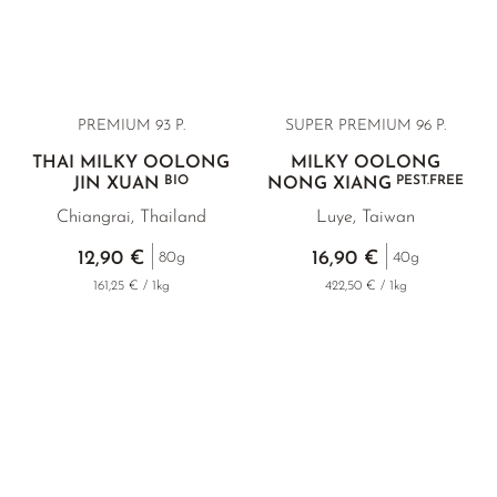
GELBER TEE
KOREA
NACH SORTE
MATE TEE
EMPFEHLUNGEN
EARL GREY
AMAZONAS TEES
EMPFEHLUNGEN
KENIA
SELTENE INCENCES
SETS & GIFTS
PREMIUM 93 P.
SUPER PREMIUM 96 P.
TÜRKEI
THAI MILKY OOLONG
MILKY OOLONG
KLASSIKER
BIO
PEST.FREE
JIN XUAN
NONG XIANG
Chiangrai, Thailand
Luye, Taiwan
EMPFEHLUNGEN
12,90 €
16,90 €
80g
40g
SETS & GIFTS
161,25 € / 1kg
422,50 € / 1kg