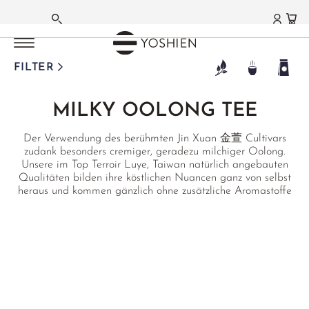
OOLONG TEE
OOLONG TEE
OOLONG TEE
OOLONG TEE
OOLONG TEE
OOLONG TEE
OOLONG TEE
OOLONG TEE
OOLONG TEE
OOLONG TEE
OOLONG TEE
OOLONG TEE
HAUPTMENÜ
HAUPTMENÜ
HAUPTMENÜ
HAUPTMENÜ
HAUPTMENÜ
HAUPTMENÜ
HAUPTMENÜ
HAUPTMENÜ
HAUPTMENÜ
HAUPTMENÜ
HAUPTMENÜ
HAUPTMENÜ
HAUPTMENÜ
HAUPTMENÜ
DEUTSCH
TAIWAN
TAIWAN
TAIWAN
TAIWAN
TAIWAN
CHINA MAINLAND
CHINA MAINLAND
CHINA MAINLAND
/
/
/
/
/
HIGH MOUNTAIN
GABA OOLONG
ORIENTAL BEAUTY
BAO ZHONG
RED OOLONG
/
/
/
YANCHA FELSENTEE
PHOENIX DANCONG
TIE GUAN YIN
JAPAN
TANZANIA
THAILAND
EMPFEHLUNGEN
MATCHA
GRÜNER TEE
WEISSER TEE
SCHWARZER TEE
PU ERH TEE
AROMA- | FRÜCHTETEES
KRÄUTERTEE
FUNKTIONSTEES
TEEZUBEHÖR
TEA DELIGHTS
LIFESTYLE | CUISINE
GESCHENKE | SETS
FARMS | ESTATES
FILTER
FRANZÖSISCH
DONG DING
CLASSIC
HSINCHU
PINGLIN
YING XIANG HONG
DA HONG PAO
SHI YAN
ANXI TIE GUAN YIN
BENIFUUKI OOLONG
USAMBARA OOLONG
MILKY OOLONG
TEES DER SAISON
MATCHA TEE
JAPAN
SILVER NEEDLE
DARJEELING
SHENG PU ERH
JASMINTEE
HOUSE INFUSIONS
ENTLASTUNG
TEEZUBEHÖR
SCHOKOLADE
DINING
SETS
JAPAN
MILKY OOLONG TEE
®
LA LA SHAN
HIGH MOUNTAIN
QI LAN
HONG DI
MIYAZAKI OOLONG
STICKY RICE OOLONG
HEALTH
MATCHA GC1
CHINA
BAI MU DAN
NEPAL HOCHLAND
SHOU PU ERH
ORCHIDEENTEE
BASENTEES
BITTERTEES
MATCHA ZUBEHÖR
GOURMET
GESCHENKE
AICHI
ENGLISCH
Der Verwendung des berühmten Jin Xuan 金萱 Cultivars
LI SHAN
ROU GUI
MI LAN XIANG
OOLONG AUS NARA
RUBY OOLONG
GOURMET
MATCHA LATTE
KOREA
SHOU MEI
ASSAM
HEI CHA DARK TEA
EARL GREY
BERGTEE SIDERITIS
WINTER
ARTISTS & STUDIOS
HOME
GUTSCHEINE
FUKUOKA
zudank besonders cremiger, geradezu milchiger Oolong.
Unsere im Top Terroir Luye, Taiwan natürlich angebauten
YE SHENG
YA SHI XIANG
SOFT STEM OOLONG
BESTSELLER
FUNMATSUCHA
TANZANIA
YA BAO
NILGIRI
HAKKOCHA JAPAN
ÇAY KAÇKAR MT.
EINZELKRÄUTER
TCM
PRIVATE COLLECTION
EMPFEHLUNGEN
KAGOSHIMA
Qualitäten bilden ihre köstlichen Nuancen ganz von selbst
heraus und kommen gänzlich ohne zusätzliche Aromastoffe
TA KU HOU
THAI ORIENTAL BEAUTY
OUR FAVORITES
MATCHA SCHALEN
TERROIRS JAPAN
MOONLIGHT
CEYLON
EMPFEHLUNGEN
JAPAN BLENDS
TCM
ANWENDUNGEN
NIHONCHA
MIYAZAKI
aus. Zur Auswahl in stärker gerösteter "Nong Xiang"
(karamellig, Marzipan) Ausführung, sowie dezenter geröstet
XING REN XIANG
MATCHABESEN
TERROIRS CHINA
AGED WHITE
CHINA
SETS & GIFTS
MATCHA LATTE
CHINA SPEZIALITÄTEN
FRAUEN BALANCE
CHADO
SAGA
als "Qing Xiang" Tee (sanfter, vanilliger Charakter).
MATCHA ZUBEHÖR
JASMIN WHITE
TAIWAN
INDIEN BLENDS
JAPAN SPEZIALITÄTEN
GONGFU
SHIZUOKA
EMPFEHLUNGEN
MATCHA SETS
KENIA WHITE
THAILAND
ROOIBOS BLENDS
BLÜTENTEES
CHINA
SETS & GIFTS
MATCHA SWEETS
DARJEELING WHITE
JAPAN WAKOCHA
FRÜCHTETEE
ROOIBOS
FUJIAN