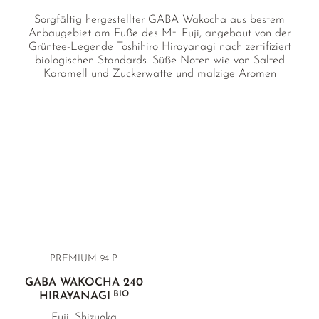
Sorgfältig hergestellter GABA Wakocha aus bestem
Anbaugebiet am Fuße des Mt. Fuji, angebaut von der
Grüntee-Legende Toshihiro Hirayanagi nach zertifiziert
biologischen Standards. Süße Noten wie von Salted
Karamell und Zuckerwatte und malzige Aromen
harmonieren mit dem Wakocha-typischen beerig-floralen
Bouquet. Mit laborverbürgtem GABA-Gehalt.
PREMIUM
94 P.
GABA WAKOCHA 240
BIO
HIRAYANAGI
Fuji, Shizuoka