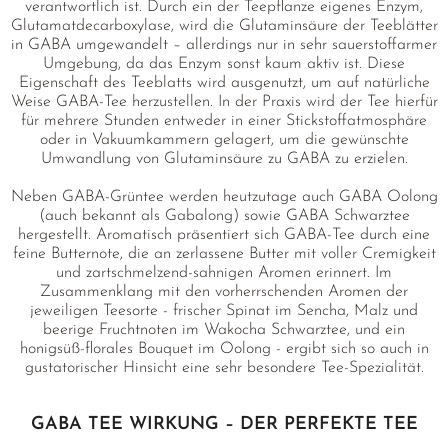
verantwortlich ist. Durch ein der Teepflanze eigenes Enzym,
Glutamatdecarboxylase, wird die Glutaminsäure der Teeblätter
in GABA umgewandelt – allerdings nur in sehr sauerstoffarmer
Umgebung, da das Enzym sonst kaum aktiv ist. Diese
Eigenschaft des Teeblatts wird ausgenutzt, um auf natürliche
Weise GABA-Tee herzustellen. In der Praxis wird der Tee hierfür
für mehrere Stunden entweder in einer Stickstoffatmosphäre
oder in Vakuumkammern gelagert, um die gewünschte
Umwandlung von Glutaminsäure zu GABA zu erzielen.
Neben GABA-Grüntee werden heutzutage auch GABA Oolong
(auch bekannt als Gabalong) sowie GABA Schwarztee
hergestellt. Aromatisch präsentiert sich GABA-Tee durch eine
feine Butternote, die an zerlassene Butter mit voller Cremigkeit
und zartschmelzend-sahnigen Aromen erinnert. Im
Zusammenklang mit den vorherrschenden Aromen der
jeweiligen Teesorte - frischer Spinat im Sencha, Malz und
beerige Fruchtnoten im Wakocha Schwarztee, und ein
honigsüß-florales Bouquet im Oolong - ergibt sich so auch in
gustatorischer Hinsicht eine sehr besondere Tee-Spezialität.
GABA TEE WIRKUNG – DER PERFEKTE TEE