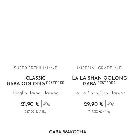
SUPER PREMIUM 96 P.
IMPERIAL GRADE 99 P.
CLASSIC
LA LA SHAN OOLONG
PEST.FREE
PEST.FREE
GABA OOLONG
GABA
Pinglin, Taipei, Taiwan
La La Shan Mtn., Taiwan
21,90 €
29,90 €
40g
40g
547,50 € / 1kg
747,50 € / 1kg
GABA WAKOCHA