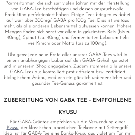
Partnerfarmen, die sich seit vielen Jahren mit der Herstellung
von GABA-Tee beschäftigen und dessen anspruchsvolle
Produktion perfektioniert haben. Einige Tees bringen es dabei
auf weit über 300mg/ GABA pro 100g Tee! Dies ist weitaus
mehr, als alle anderen Lebensmittel aufweisen können. Höhere
Mengen finden sich sonst vor allem in gekeimtem Reis (bis zu
40mg), Spinat (ca. 40mg) und fermentierten Lebensmitteln
wie Kimchi oder Natto (bis zu 100mg).
Übrigens: jede neue Ernte aller unserer GABA-Tees wird in
einem unabhängigen Labor auf den GABA-Gehalt getestet
und in unserem Shop angegeben. Zudem stammen alle unsere
GABA-Tees aus kontrolliert pestizidfreiem bzw. zertifiziert
biologischem Anbau, wodurch ein gänzlich unbedenklicher und
gesunder Tee-Genuss garantiert ist.
ZUBEREITUNG VON GABA TEE - EMPFOHLENE
KYUSU
Für GABA-Grüntee empfehlen wir die Verwendung einer
Kyusu
, der klassischen japanischen Teekanne mit Seitengriff.
Ideal ist für GABA-Tee eine Banko-Kyusu aus violettem Ton mit