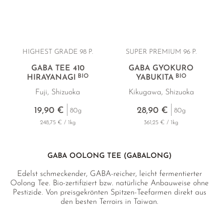
HIGHEST GRADE 98 P.
SUPER PREMIUM 96 P.
GABA TEE 410
GABA GYOKURO
BIO
BIO
HIRAYANAGI
YABUKITA
Fuji, Shizuoka
Kikugawa, Shizuoka
19,90 €
28,90 €
80g
80g
248,75 € / 1kg
361,25 € / 1kg
GABA OOLONG TEE (GABALONG)
Edelst schmeckender, GABA-reicher, leicht fermentierter
Oolong Tee. Bio-zertifiziert bzw. natürliche Anbauweise ohne
Pestizide. Von preisgekrönten Spitzen-Teefarmen direkt aus
den besten Terroirs in Taiwan.