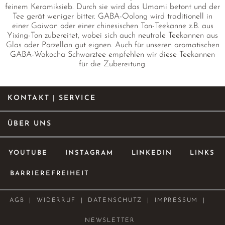
feinem Keramiksieb. Durch sie wird das Umami betont und der
Tee gerät weniger bitter. GABA-Oolong wird traditionell in
einer Gaiwan oder einer chinesischen Ton-Teekanne z.B. aus
Yixing-Ton zubereitet, wobei sich auch neutrale Teekannen aus
Glas oder Porzellan gut eignen. Auch für unseren aromatischen
GABA-Wakocha Schwarztee empfehlen wir diese Teekannen
für die Zubereitung.
KONTAKT | SERVICE
ÜBER UNS
YOUTUBE
INSTAGRAM
LINKEDIN
LINKS
BARRIEREFREIHEIT
AGB
WIDERRUF
DATENSCHUTZ
IMPRESSUM
NEWSLETTER