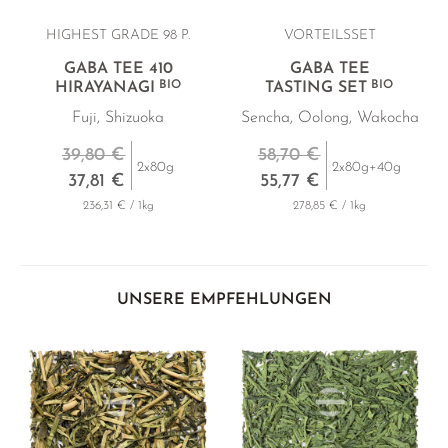
HIGHEST GRADE 98 P.
VORTEILSSET
GABA TEE 410
GABA TEE
BIO
BIO
HIRAYANAGI
TASTING SET
Fuji, Shizuoka
Sencha, Oolong, Wakocha
39,80 €
58,70 €
2x80g
2x80g+40g
37,81 €
55,77 €
236,31 € / 1kg
278,85 € / 1kg
UNSERE EMPFEHLUNGEN