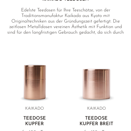
Edelste Teedosen für Ihre Teeschätze, von der
Traditionsmanufaktur Kaikado aus Kyoto mit
Originaltechniken aus der Gründungszeit gefertigt. Die
zeitlosen Metalldosen vereinen Ästhetik mit Funktion und
sind für den langfristigen Gebrauch gedacht, da sich durch
die unbeschichtete Verarbeitungsweise mit der Zeit eine
charmante Patina bildet. Alle Teedosen haben einen
Innendeckel und sind innen mit Weißblech beschichtet für
optimale Frische.
KAIKADO
KAIKADO
TEEDOSE
TEEDOSE
KUPFER
KUPFER BREIT