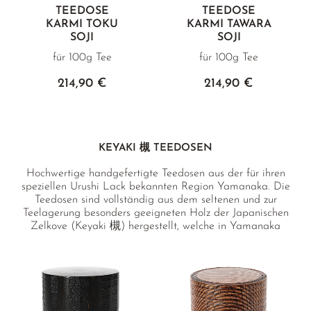
TEEDOSE
TEEDOSE
KARMI TOKU
KARMI TAWARA
SOJI
SOJI
für 100g Tee
für 100g Tee
214,90 €
214,90 €
KEYAKI 槻 TEEDOSEN
Hochwertige handgefertigte Teedosen aus der für ihren
speziellen Urushi Lack bekannten Region Yamanaka. Die
Teedosen sind vollständig aus dem seltenen und zur
Teelagerung besonders geeigneten Holz der Japanischen
Zelkove (Keyaki 槻) hergestellt, welche in Yamanaka
nachhaltig kultiviert wird. Durch die Lackierung mit echtem
Urushi Lack in mehreren Schichten ergibt sich eine
besonders glatte und edle Oberfläche welche zusammen
mit der passgenauen Handverarbeitung im Inneren ein für
edle Tees optimales Mikroklima schafft.