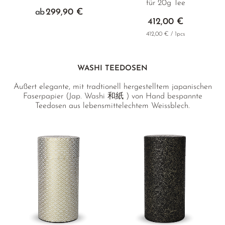
für 20g Tee
299,90 €
ab
412,00 €
412,00 € / 1pcs
WASHI TEEDOSEN
Äußert elegante, mit tradtionell hergestelltem japanischen
Faserpapier (Jap. Washi 和紙 ) von Hand bespannte
Teedosen aus lebensmittelechtem Weissblech.