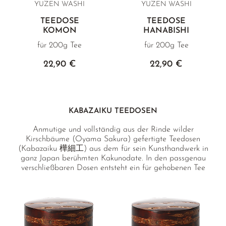
YUZEN WASHI
YUZEN WASHI
TEEDOSE
TEEDOSE
KOMON
HANABISHI
für 200g Tee
für 200g Tee
22,90 €
22,90 €
KABAZAIKU TEEDOSEN
Anmutige und vollständig aus der Rinde wilder
Kirschbäume (Oyama Sakura) gefertigte Teedosen
(Kabazaiku 樺細工) aus dem für sein Kunsthandwerk in
ganz Japan berühmten Kakunodate. In den passgenau
verschließbaren Dosen entsteht ein für gehobenen Tee
optimales Mikroklima, welches diese besonders lange frisch
hält und sogar geschmacklich verbessern kann.