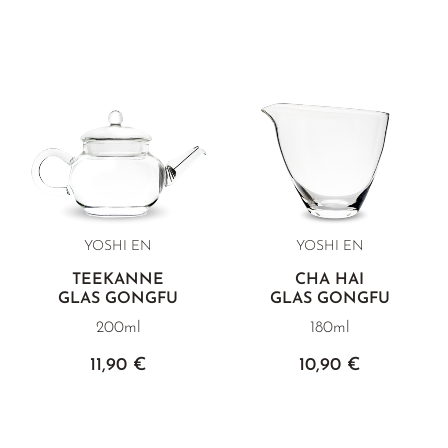
Borosilikatglas bringen den vollen Farben- und
Formenreichtum unserer Blütentees zur Geltung.
YOSHI EN
YOSHI EN
TEEKANNE
CHA HAI
GLAS GONGFU
GLAS GONGFU
200ml
180ml
11,90 €
10,90 €