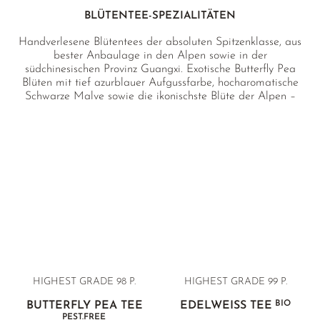
OREGANO
BLÜTENTEE-SPEZIALITÄTEN
PERUANISCHER SALBEI
Handverlesene Blütentees der absoluten Spitzenklasse, aus
PFEFFERMINZE
bester Anbaulage in den Alpen sowie in der
südchinesischen Provinz Guangxi. Exotische Butterfly Pea
ROSENKNOSPEN
Blüten mit tief azurblauer Aufgussfarbe, hocharomatische
Schwarze Malve sowie die ikonischste Blüte der Alpen –
SALBEI
echter Edelweiß – in höchster Gourmet-Qualität aus den
Südtiroler Alpen.
SCHWARZE MALVE
THYMIAN
WEISSE MELISSE
YSOP
ZITRONENGRAS
ZITRONENMELISSE
HIGHEST GRADE 98 P.
HIGHEST GRADE 99 P.
ZITRONENVERBENE
BIO
BUTTERFLY PEA TEE
EDELWEISS TEE
PEST.FREE