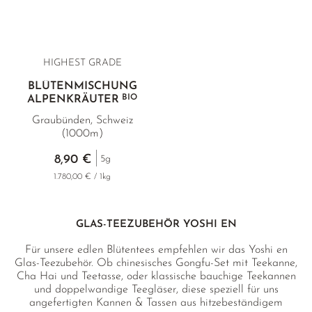
HIGHEST GRADE
BLÜTENMISCHUNG
BIO
ALPENKRÄUTER
Graubünden, Schweiz
(1000m)
8,90 €
5g
1.780,00 € / 1kg
GLAS-TEEZUBEHÖR YOSHI EN
Für unsere edlen Blütentees empfehlen wir das Yoshi en
Glas-Teezubehör. Ob chinesisches Gongfu-Set mit Teekanne,
Cha Hai und Teetasse, oder klassische bauchige Teekannen
und doppelwandige Teegläser, diese speziell für uns
angefertigten Kannen & Tassen aus hitzebeständigem