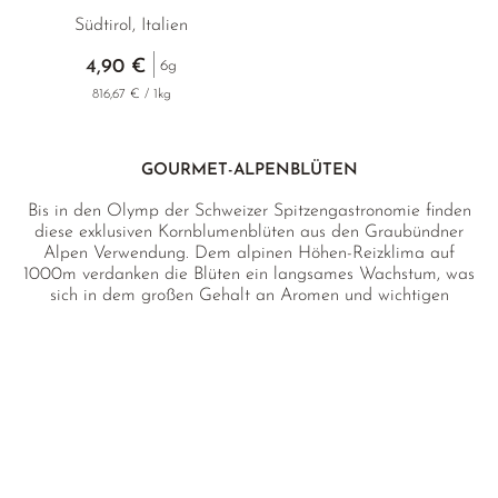
Südtirol, Italien
4,90 €
6g
816,67 € / 1kg
GOURMET-ALPENBLÜTEN
Bis in den Olymp der Schweizer Spitzengastronomie finden
diese exklusiven Kornblumenblüten aus den Graubündner
Alpen Verwendung. Dem alpinen Höhen-Reizklima auf
1000m verdanken die Blüten ein langsames Wachstum, was
sich in dem großen Gehalt an Aromen und wichtigen
Inhaltsstoffen zeigt. Die essbaren Blüten sind ein wahrer
Augenschmauß und können als kontrastreiche Zugabe zu
Tees, als Dekor für edle Desserts, sowie zum Backen &
Kochen verwendet werden.