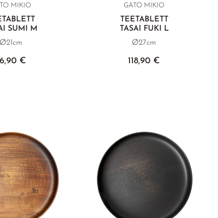
TO MIKIO
GATO MIKIO
ETABLETT
TEETABLETT
AI SUMI M
TASAI FUKI L
Ø21cm
Ø27cm
6,90 €
118,90 €