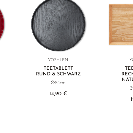
YOSHI EN
Y
TEETABLETT
TE
RUND & SCHWARZ
REC
NAT
Ø24cm
3
14,90 €