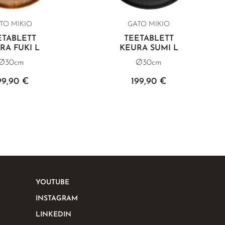
TO MIKIO
GATO MIKIO
ETABLETT
TEETABLETT
RA FUKI L
KEURA SUMI L
Ø30cm
Ø30cm
99,90 €
199,90 €
YOUTUBE
INSTAGRAM
LINKEDIN