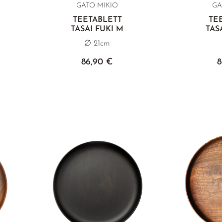
GATO MIKIO
GA
TEETABLETT
TE
TASAI FUKI M
TAS
Ø 21cm
86,90 €
8