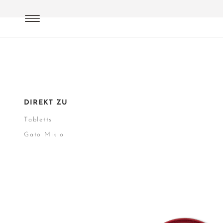
Teezubehör
Japan Zubehör
Tabletts
DIREKT ZU
Tabletts
Gato Mikio