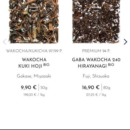
WAKOCHA/KUKICHA 97/99 P.
PREMIUM
94 P.
WAKOCHA
GABA WAKOCHA 240
BIO
BIO
KUKI HOJI
HIRAYANAGI
Gokase, Miyazaki
Fuji, Shizuoka
9,90 €
16,90 €
50g
80g
198,00 € / 1kg
211,25 € / 1kg