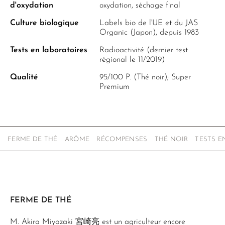
d'oxydation
oxydation, séchage final
Culture biologique
Labels bio de l'UE et du JAS
Organic (Japon), depuis 1983
Tests en laboratoires
Radioactivité (dernier test
régional le 11/2019)
Qualité
95/100 P. (Thé noir); Super
Premium
FERME DE THÉ
ARÔME
RÉCOMPENSES
THÉ NOIR
TESTS E
FERME DE THÉ
M. Akira Miyazaki 宮崎亮 est un agriculteur encore