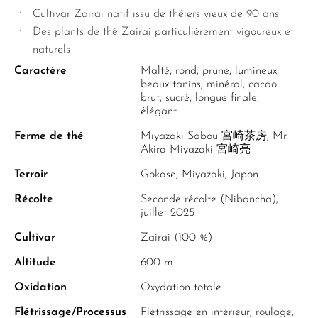
Cultivar Zairai natif issu de théiers vieux de 90 ans
Des plants de thé Zairai particulièrement vigoureux et
naturels
Caractère
Malté, rond, prune, lumineux,
beaux tanins, minéral, cacao
brut, sucré, longue finale,
élégant
Ferme de thé
Miyazaki Sabou 宮崎茶房, Mr.
Akira Miyazaki 宮崎亮
Terroir
Gokase, Miyazaki, Japon
Récolte
Seconde récolte (Nibancha),
juillet 2025
Cultivar
Zairai (100 %)
Altitude
600 m
Oxidation
Oxydation totale
Flétrissage/Processus
Flétrissage en intérieur, roulage,