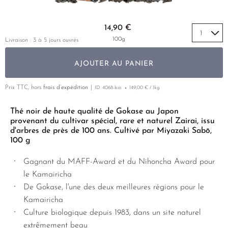
THÉ JAUNE
PHOENIX DANCONG
VARIÉTÉS
ROOIBOS
RECOMMANDATIONS
Skip to the beginning of the images gallery
TIE GUAN YIN
MATÉ
14,90 €
RECOMMANDATIONS
100g
Livraison : 3 à 5 jours ouvrés
ZHANGPING SHUI XIAN
THÉS D'AMAZONIE
COFFRETS & CADEAUX
JAPON
ENCENS RARES
AJOUTER AU PANIER
TANZANIE
Prix TTC, hors
frais d’expédition
ID
4068-bio
149,00 € / 1kg
THAÏLANDE
Thé noir de haute qualité de Gokase au Japon
provenant du cultivar spécial, rare et naturel Zairai, issu
RECOMMANDATIONS
d'arbres de près de 100 ans. Cultivé par Miyazaki Sabō,
100 g
COFFRETS & CADEAUX
Gagnant du MAFF-Award et du Nihoncha Award pour
le Kamairicha
De Gokase, l'une des deux meilleures régions pour le
Kamairicha
Culture biologique depuis 1983, dans un site naturel
extrêmement beau