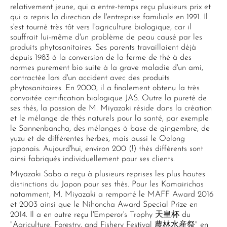
relativement jeune, qui a entre-temps reçu plusieurs prix et
qui a repris la direction de l'entreprise familiale en 1991. Il
s'est tourné très tôt vers l'agriculture biologique, car il
souffrait lui-même d'un problème de peau causé par les
produits phytosanitaires. Ses parents travaillaient déjà
depuis 1983 à la conversion de la ferme de thé à des
normes purement bio suite à la grave maladie d'un ami,
contractée lors d'un accident avec des produits
phytosanitaires. En 2000, il a finalement obtenu la très
convoitée certification biologique JAS. Outre la pureté de
ses thés, la passion de M. Miyazaki réside dans la création
et le mélange de thés naturels pour la santé, par exemple
le Sannenbancha, des mélanges à base de gingembre, de
yuzu et de différentes herbes, mais aussi le Oolong
japonais. Aujourd'hui, environ 200 (!) thés différents sont
ainsi fabriqués individuellement pour ses clients.
Miyazaki Sabo a reçu à plusieurs reprises les plus hautes
distinctions du Japon pour ses thés. Pour les Kamairichas
notamment, M. Miyazaki a remporté le MAFF Award 2016
et 2003 ainsi que le Nihoncha Award Special Prize en
2014. Il a en outre reçu l'Emperor's Trophy 天皇杯 du
"Agriculture, Forestry, and Fishery Festival 農林水産祭" en