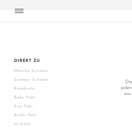
Matcha
Matcha Zubehör
Matcha Schalen
DIREKT ZU
Matcha Schalen
Sommer Schalen
Die
jeden
Katakuchi
aus
Raku-Yaki
Kyo-Yaki
Asahi-Yaki
Unikate