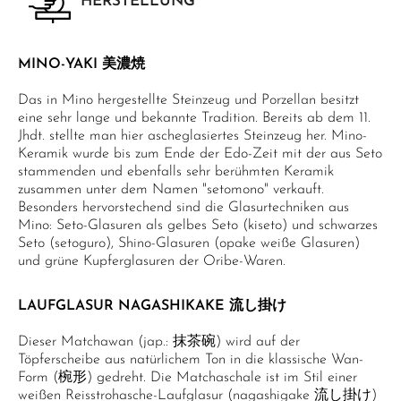
HERSTELLUNG
MINO-YAKI 美濃焼
Das in Mino hergestellte Steinzeug und Porzellan besitzt
eine sehr lange und bekannte Tradition. Bereits ab dem 11.
Jhdt. stellte man hier ascheglasiertes Steinzeug her. Mino-
Keramik wurde bis zum Ende der Edo-Zeit mit der aus Seto
stammenden und ebenfalls sehr berühmten Keramik
zusammen unter dem Namen "setomono" verkauft.
Besonders hervorstechend sind die Glasurtechniken aus
Mino: Seto-Glasuren als gelbes Seto (kiseto) und schwarzes
Seto (setoguro), Shino-Glasuren (opake weiße Glasuren)
und grüne Kupferglasuren der Oribe-Waren.
LAUFGLASUR NAGASHIKAKE 流し掛け
Dieser Matchawan (jap.: 抹茶碗) wird auf der
Töpferscheibe aus natürlichem Ton in die klassische Wan-
Form (椀形) gedreht. Die Matchaschale ist im Stil einer
weißen Reisstrohasche-Laufglasur (nagashigake 流し掛け)