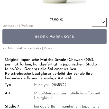
GELBER TEE
PHOENIX DANCONG
KOREA
NACH SORTE
MATE TEE
TIE GUAN YIN
EARL GREY
AMAZONAS TEES
Zum Anfang der Bildgalerie springen
EMPFEHLUNGEN
17,90 €
ZHANGPING SHUI XIAN
KENIA
SELTENE INCENCES
SETS & GIFTS
Lieferung : 1-3 Werktage
JAPAN
TÜRKEI
IN DEN WARENKORB
TANZANIA
KLASSIKER
THAILAND
inkl. MwSt., exkl.
Versandkosten
ID
1815
EMPFEHLUNGEN
Original japanische Matcha Schale (Chawan 茶碗),
EMPFEHLUNGEN
SETS & GIFTS
perlmuttfarben, handgefertigt in japanischem Studio,
SETS & GIFTS
Mino-Yaki. Der spezielle Stil einer weißen
Reisstrohasche-Laufglasur verleiht der Schale ihre
besonders edle und lebendige Ästhetik.
Typ
Mino-yaki (美濃焼)
Art
Mino-Steinzeug aus natürlichem Ton mit
Laufglasur
Studio /
handgefertigt in namhaftem japanischen