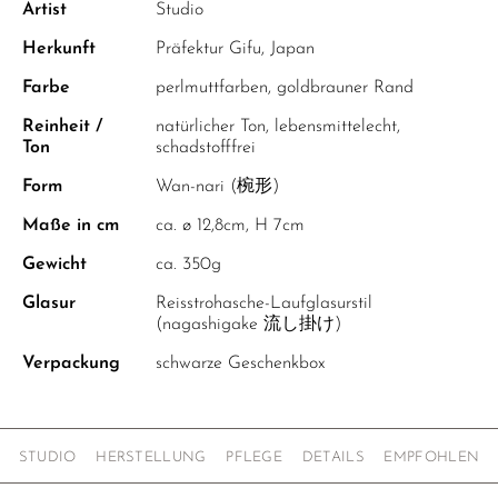
Artist
Studio
Herkunft
Präfektur Gifu, Japan
Farbe
perlmuttfarben, goldbrauner Rand
Reinheit /
natürlicher Ton, lebensmittelecht,
Ton
schadstofffrei
Form
Wan-nari (椀形)
Maße in cm
ca. ø 12,8cm, H 7cm
Gewicht
ca. 350g
Glasur
Reisstrohasche-Laufglasurstil
(nagashigake 流し掛け)
Verpackung
schwarze Geschenkbox
STUDIO
HERSTELLUNG
PFLEGE
DETAILS
EMPFOHLEN