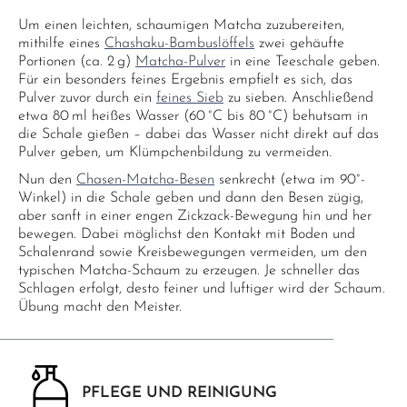
Um einen leichten, schaumigen Matcha zuzubereiten,
mithilfe eines
Chashaku-Bambuslöffels
zwei gehäufte
Portionen (ca. 2 g)
Matcha-Pulver
in eine Teeschale geben.
Für ein besonders feines Ergebnis empfielt es sich, das
Pulver zuvor durch ein
feines Sieb
zu sieben. Anschließend
etwa 80 ml heißes Wasser (60 °C bis 80 °C) behutsam in
die Schale gießen – dabei das Wasser nicht direkt auf das
Pulver geben, um Klümpchenbildung zu vermeiden.
Nun den
Chasen-Matcha-Besen
senkrecht (etwa im 90°-
Winkel) in die Schale geben und dann den Besen zügig,
aber sanft in einer engen Zickzack-Bewegung hin und her
bewegen. Dabei möglichst den Kontakt mit Boden und
Schalenrand sowie Kreisbewegungen vermeiden, um den
typischen Matcha-Schaum zu erzeugen. Je schneller das
Schlagen erfolgt, desto feiner und luftiger wird der Schaum.
Übung macht den Meister.
PFLEGE UND REINIGUNG