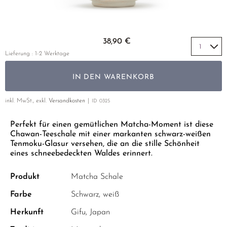
GELBER TEE
PHOENIX DANCONG
KOREA
NACH SORTE
MATE TEE
TIE GUAN YIN
EARL GREY
AMAZONAS TEES
Zum Anfang der Bildgalerie springen
EMPFEHLUNGEN
38,90 €
ZHANGPING SHUI XIAN
KENIA
SELTENE INCENCES
SETS & GIFTS
Lieferung : 1-2 Werktage
JAPAN
TÜRKEI
IN DEN WARENKORB
TANZANIA
KLASSIKER
THAILAND
inkl. MwSt., exkl.
Versandkosten
ID
0325
EMPFEHLUNGEN
Perfekt für einen gemütlichen Matcha-Moment ist diese
EMPFEHLUNGEN
SETS & GIFTS
Chawan-Teeschale mit einer markanten schwarz-weißen
SETS & GIFTS
Tenmoku-Glasur versehen, die an die stille Schönheit
eines schneebedeckten Waldes erinnert.
Produkt
Matcha Schale
Farbe
Schwarz, weiß
Herkunft
Gifu, Japan