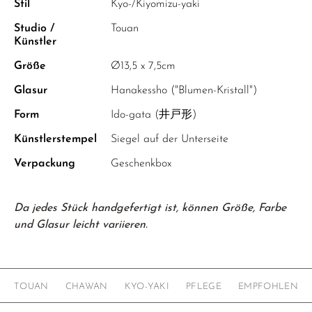
Stil
Kyo-/Kiyomizu-yaki
Studio /
Touan
Künstler
Größe
Ø13,5 x 7,5cm
Glasur
Hanakessho ("Blumen-Kristall")
Form
Ido-gata (井戸形)
Künstlerstempel
Siegel auf der Unterseite
Verpackung
Geschenkbox
Da jedes Stück handgefertigt ist, können Größe, Farbe
und Glasur leicht variieren.
TOUAN
CHAWAN
KYO-YAKI
PFLEGE
EMPFOHLEN