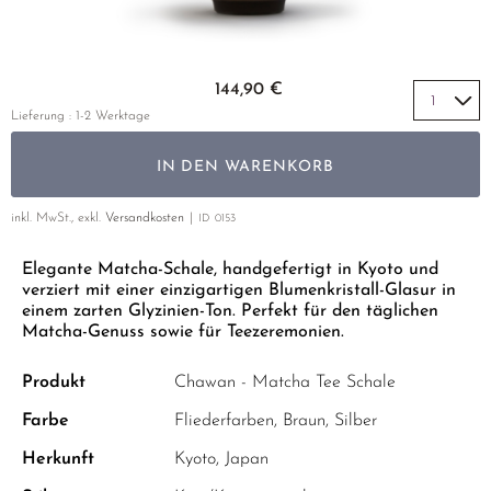
GELBER TEE
PHOENIX DANCONG
KOREA
NACH SORTE
MATE TEE
TIE GUAN YIN
EARL GREY
AMAZONAS TEES
Zum Anfang der Bildgalerie springen
EMPFEHLUNGEN
144,90 €
ZHANGPING SHUI XIAN
KENIA
SELTENE INCENCES
SETS & GIFTS
Lieferung : 1-2 Werktage
JAPAN
TÜRKEI
IN DEN WARENKORB
TANZANIA
KLASSIKER
THAILAND
inkl. MwSt., exkl.
Versandkosten
ID
0153
EMPFEHLUNGEN
Elegante Matcha-Schale, handgefertigt in Kyoto und
EMPFEHLUNGEN
SETS & GIFTS
verziert mit einer einzigartigen Blumenkristall-Glasur in
SETS & GIFTS
einem zarten Glyzinien-Ton. Perfekt für den täglichen
Matcha-Genuss sowie für Teezeremonien.
Produkt
Chawan - Matcha Tee Schale
Farbe
Fliederfarben, Braun, Silber
Herkunft
Kyoto, Japan