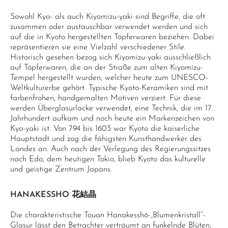
Sowohl Kyo- als auch Kiyomizu-yaki sind Begriffe, die oft
zusammen oder austauschbar verwendet werden und sich
auf die in Kyoto hergestellten Töpferwaren beziehen. Dabei
repräsentieren sie eine Vielzahl verschiedener Stile.
Historisch gesehen bezog sich Kiyomizu-yaki ausschließlich
auf Töpferwaren, die an der Straße zum alten Kiyomizu-
Tempel hergestellt wurden, welcher heute zum UNESCO-
Weltkulturerbe gehört. Typische Kyoto-Keramiken sind mit
farbenfrohen, handgemalten Motiven verziert. Für diese
werden Überglasurlacke verwendet, eine Technik, die im 17.
Jahrhundert aufkam und noch heute ein Markenzeichen von
Kyo-yaki ist. Von 794 bis 1603 war Kyoto die kaiserliche
Hauptstadt und zog die fähigsten Kunsthandwerker des
Landes an. Auch nach der Verlegung des Regierungssitzes
nach Edo, dem heutigen Tokio, blieb Kyoto das kulturelle
und geistige Zentrum Japans.
HANAKESSHO 花結晶
Die charakteristische Touan Hanakesshō-„Blumenkristall“-
Glasur lässt den Betrachter verträumt an funkelnde Blüten,