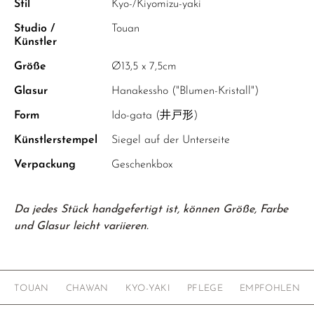
Stil
Kyo-/Kiyomizu-yaki
Studio /
Touan
Künstler
Größe
Ø13,5 x 7,5cm
Glasur
Hanakessho ("Blumen-Kristall")
Form
Ido-gata (井戸形)
Künstlerstempel
Siegel auf der Unterseite
Verpackung
Geschenkbox
Da jedes Stück handgefertigt ist, können Größe, Farbe
und Glasur leicht variieren.
TOUAN
CHAWAN
KYO-YAKI
PFLEGE
EMPFOHLEN