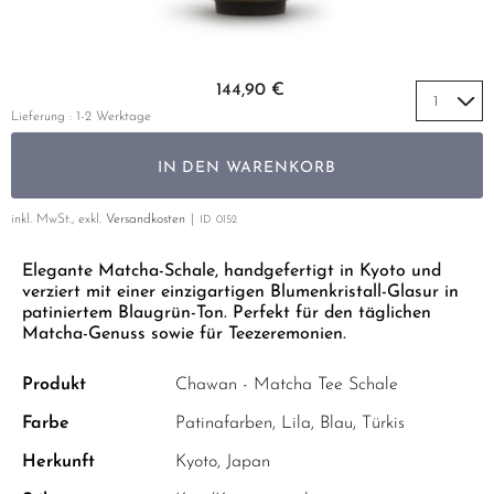
GELBER TEE
PHOENIX DANCONG
KOREA
NACH SORTE
MATE TEE
TIE GUAN YIN
EARL GREY
AMAZONAS TEES
Zum Anfang der Bildgalerie springen
EMPFEHLUNGEN
144,90 €
ZHANGPING SHUI XIAN
KENIA
SELTENE INCENCES
SETS & GIFTS
Lieferung : 1-2 Werktage
JAPAN
TÜRKEI
IN DEN WARENKORB
TANZANIA
KLASSIKER
THAILAND
inkl. MwSt., exkl.
Versandkosten
ID
0152
EMPFEHLUNGEN
Elegante Matcha-Schale, handgefertigt in Kyoto und
EMPFEHLUNGEN
SETS & GIFTS
verziert mit einer einzigartigen Blumenkristall-Glasur in
SETS & GIFTS
patiniertem Blaugrün-Ton. Perfekt für den täglichen
Matcha-Genuss sowie für Teezeremonien.
Produkt
Chawan - Matcha Tee Schale
Farbe
Patinafarben, Lila, Blau, Türkis
Herkunft
Kyoto, Japan