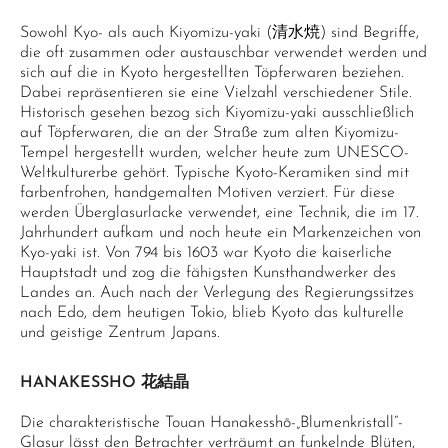
Sowohl Kyo- als auch Kiyomizu-yaki (清水焼) sind Begriffe,
die oft zusammen oder austauschbar verwendet werden und
sich auf die in Kyoto hergestellten Töpferwaren beziehen.
Dabei repräsentieren sie eine Vielzahl verschiedener Stile.
Historisch gesehen bezog sich Kiyomizu-yaki ausschließlich
auf Töpferwaren, die an der Straße zum alten Kiyomizu-
Tempel hergestellt wurden, welcher heute zum UNESCO-
Weltkulturerbe gehört. Typische Kyoto-Keramiken sind mit
farbenfrohen, handgemalten Motiven verziert. Für diese
werden Überglasurlacke verwendet, eine Technik, die im 17.
Jahrhundert aufkam und noch heute ein Markenzeichen von
Kyo-yaki ist. Von 794 bis 1603 war Kyoto die kaiserliche
Hauptstadt und zog die fähigsten Kunsthandwerker des
Landes an. Auch nach der Verlegung des Regierungssitzes
nach Edo, dem heutigen Tokio, blieb Kyoto das kulturelle
und geistige Zentrum Japans.
HANAKESSHO 花結晶
Die charakteristische Touan Hanakesshō-„Blumenkristall“-
Glasur lässt den Betrachter verträumt an funkelnde Blüten,