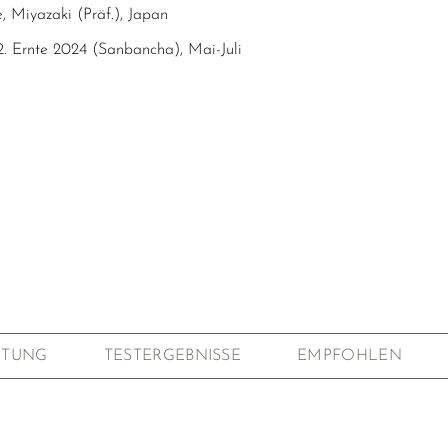
, Miyazaki (Präf.), Japan
 2. Ernte 2024 (Sanbancha), Mai-Juli
sayaka, Takachiho, Koshun, Zairai
0m.ü.d.M.
der Oxidation durch Pfannenröstung bei hoher Temperatur
ri), 2 Minuten
tifizierter Anbau
tivität (Jährlicher Test der Region) und Pflanzenschutzmittel
ät: 97/100 P. (Kategorie Hojicha); Super Premium
ITUNG
TESTERGEBNISSE
EMPFOHLEN