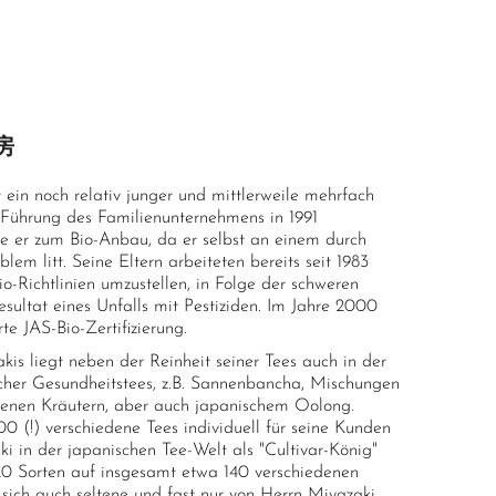
茶房
in noch relativ junger und mittlerweile mehrfach
e Führung des Familienunternehmens in 1991
te er zum Bio-Anbau, da er selbst an einem durch
lem litt. Seine Eltern arbeiteten bereits seit 1983
io-Richtlinien umzustellen, in Folge der schweren
esultat eines Unfalls mit Pestiziden. Im Jahre 2000
rte JAS-Bio-Zertifizierung.
is liegt neben der Reinheit seiner Tees auch in der
cher Gesundheitstees, z.B. Sannenbancha, Mischungen
denen Kräutern, aber auch japanischem Oolong.
0 (!) verschiedene Tees individuell für seine Kunden
ki in der japanischen Tee-Welt als "Cultivar-König"
 20 Sorten auf insgesamt etwa 140 verschiedenen
 sich auch seltene und fast nur von Herrn Miyazaki