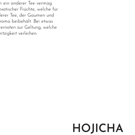
um ein anderer Tee vermag.
xotischer Früchte, welche für
derer Tee, der Gaumen und
Aroma beibehält. Bei etwas
ternoten zur Geltung, welche
tzigkeit verleihen.
HOJICHA