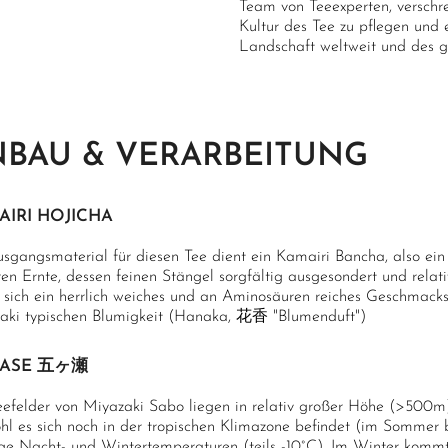
Team von Teeexperten, verschre
Kultur des Tee zu pflegen und 
Landschaft weltweit und des 
BAU & VERARBEITUNG
AIRI HOJICHA
usgangsmaterial für diesen Tee dient ein Kamairi Bancha, also ei
en Ernte, dessen feinen Stängel sorgfältig ausgesondert und relat
t sich ein herrlich weiches und an Aminosäuren reiches Geschmacksp
aki typischen Blumigkeit (Hanaka, 花香 "Blumenduft")
ASE 五ヶ瀬
eefelder von Miyazaki Sabo liegen in relativ großer Höhe (>500m)
l es sich noch in der tropischen Klimazone befindet (im Sommer bi
ige Nacht- und Wintertemperaturen (teils -10°C). Im Winter kommt