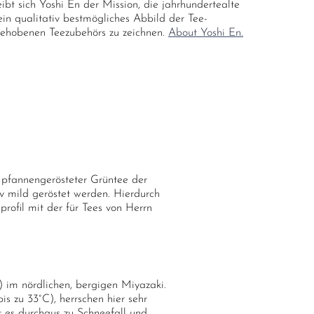
ibt sich Yoshi En der Mission, die jahrhundertealte
ein qualitativ bestmögliches Abbild der Tee-
gehobenen Teezubehörs zu zeichnen.
About Yoshi En.
n pfannengerösteter Grüntee der
iv mild geröstet werden. Hierdurch
rofil mit der für Tees von Herrn
 im nördlichen, bergigen Miyazaki.
s zu 33°C), herrschen hier sehr
 es durchaus zu Schneefall und