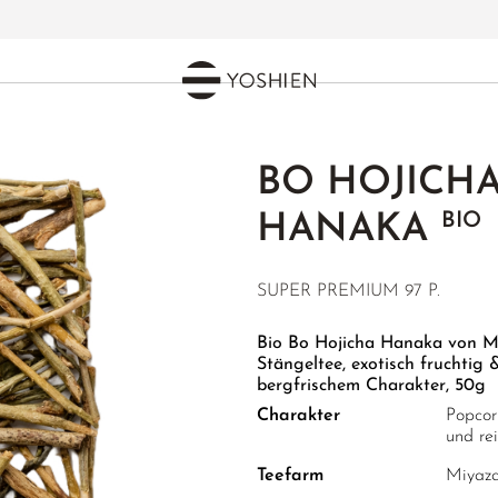
BO HOJICH
BIO
HANAKA
SUPER PREMIUM 97 P.
Bio Bo Hojicha Hanaka von Me
Stängeltee, exotisch fruchti
bergfrischem Charakter, 50g
Charakter
Popcorn
und re
Teefarm
Miyaza