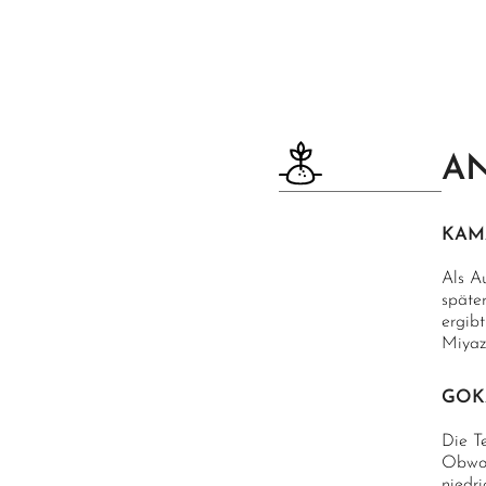
AN
KAM
Als A
später
ergib
Miyaz
GOK
Die T
Obwoh
niedr