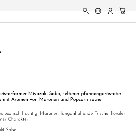
A
isterfarmer Miyazaki Sabo, seltener pfannengerösteter
g & mit Aromen von Maronen und Popcorn sowie
, exotisch fruchtig, Maronen, langanhaltende Frische, floraler
iner Charakter
ki Sabo