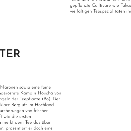
gepflanzte Culltivare wie Tak
vielfältigen Teespezialitäten i
TER
 Maronen sowie eine feine
ngeröstete Kamairi Hojicha von
ngeln der Teepflanze (Bo). Der
e klare Bergluft im Hochland
urchdrungen von frischen
t wie die ersten
n merkt dem Tee das über
n, präsentiert er doch eine