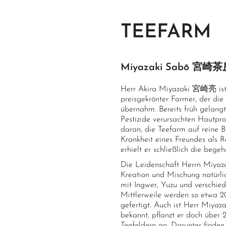
TEEFARM
Miyazaki Sabō 宮崎
Herr Akira Miyazaki 宮崎亮 ist e
preisgekrönter Farmer, der di
übernahm. Bereits früh gelang
Pestizide verursachten Hautprob
daran, die Teefarm auf reine B
Krankheit eines Freundes als R
erhielt er schließlich die begeh
Die Leidenschaft Herrn Miyazak
Kreation und Mischung natürli
mit Ingwer, Yuzu und verschie
Mittlerweile werden so etwa 20
gefertigt. Auch ist Herr Miyaza
bekannt, pflanzt er doch über
Teefeldern an. Darunter finden