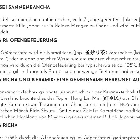
SEI SANNENBANCHA
ndelt sich um einen authentischen, volle 3 Jahre gereiften (Juku
esorte ist in Japan nur in kleinen Mengen zu finden und wird mittl
delt.
IRI: OFENBEFEUERUNG
 Grünteesorte wird als Kamairicha (jap.: 釜炒り茶) verarbeitet (kam
a""), der in ganz ähnlicher Weise wie die meisten chinesischen Grü
tion wird durch die Ofenbefeuerung bei typischerweise ca. 105°C 
icha gilt in Japan als Rarität und nur wenige Teefarmer haben sich
IRICHA UND KERAMIK: EINE GEMEINSAME HERKUNFT AU
amairicha-Technik gelangte ursprünglich mit der Keramiktechnik 
Ureshino brachte dies der Töpfer Hong Lin Min (紅令民) aus Chi
gte Kamairi sowie Teesamen aus China bereits im Jahre 1406 zu
schen Mönch Eirin Shyuzui. Seit dieser Zeit ist Kamairicha traditi
rdlichen Hochland von Miyazaki geniessen einen Ruf als Japans b
IRICHA
ee erhält durch die Ofenbefeuerung im Gegensatz zu gedämpften G