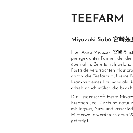
Höhenlage
600-
TEEFARM
Beschattung
kein
Anbau
Bio-z
Labortests
Radi
Miyazaki Sabō 宮崎
Pfla
Herr Akira Miyazaki 宮崎亮 ist e
Medaillen
Mehr
preisgekrönter Farmer, der di
unte
übernahm. Bereits früh gelang
Pestizide verursachten Hautprob
Qualität
98/1
daran, die Teefarm auf reine B
Krankheit eines Freundes als R
erhielt er schließlich die begeh
Die Leidenschaft Herrn Miyazak
Kreation und Mischung natürli
mit Ingwer, Yuzu und verschie
Mittlerweile werden so etwa 20
gefertigt.