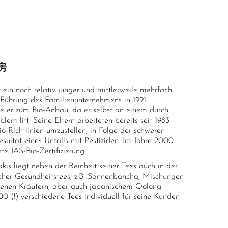
750m ü.d.M.
e
ertifizierter Anbau
oaktivität (Jährlicher Test der Region) und
茶房
nzenschutzmittel
in noch relativ junger und mittlerweile mehrfach
fach durch höchste Preise ausgezeichnete Teefarm (siehe
e Führung des Familienunternehmens in 1991
n)
te er zum Bio-Anbau, da er selbst an einem durch
lem litt. Seine Eltern arbeiteten bereits seit 1983
00 P. (Kategorie Sannenbancha); Highest Grade
io-Richtlinien umzustellen, in Folge der schweren
esultat eines Unfalls mit Pestiziden. Im Jahre 2000
rte JAS-Bio-Zertifizierung.
is liegt neben der Reinheit seiner Tees auch in der
cher Gesundheitstees, z.B. Sannenbancha, Mischungen
denen Kräutern, aber auch japanischem Oolong.
0 (!) verschiedene Tees individuell für seine Kunden