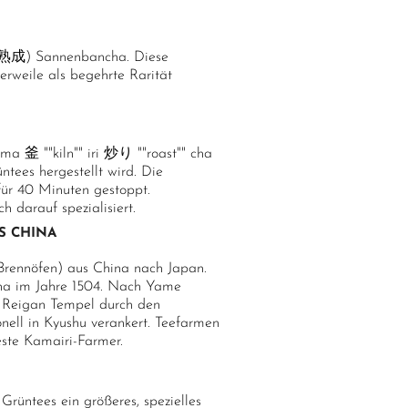
sei 熟成) Sannenbancha. Diese
erweile als begehrte Rarität
a 釜 ""kiln"" iri 炒り ""roast"" cha
ntees hergestellt wird. Die
für 40 Minuten gestoppt.
 darauf spezialisiert.
S CHINA
(Brennöfen) aus China nach Japan.
na im Jahre 1504. Nach Yame
m Reigan Tempel durch den
onell in Kyushu verankert. Teefarmen
este Kamairi-Farmer.
rüntees ein größeres, spezielles