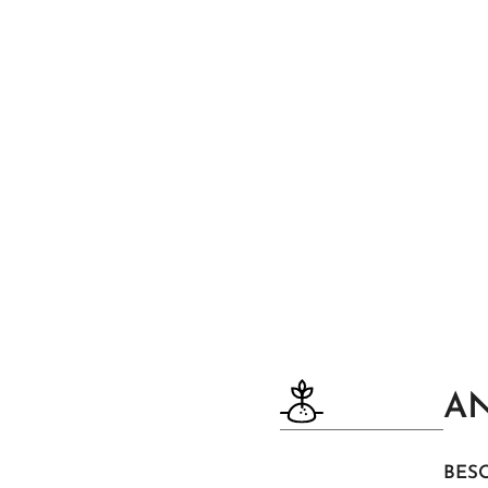
AN
BES