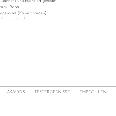
ei Sannen) und nuanciert geröstet
azaki Sabo
geröstet (Kleinstchargen)
r Polysaccharide
et
ffeinarm
eprägt süß, elegant, mild, basisch-mineralisch, leichte
note
azaki Sabo 宮崎茶房, Mr. Akira Miyazaki 宮崎亮
se, Nishiusuki-gun (Reg.), Miyazaki (Präf.), Japan
ber, 2022 (3 Jahre gereift)
d aus Yabukita, Kanayamidori und Miyamisayaka sowie 16
ere (alle Cultivare der Teefarm)
AWARDS
TESTERGEBNISSE
EMPFOHLEN
e, Verarbeitung als Kamairicha (Ofengefeuert)
ung von Hand: ca. 200°C für 10min, traditionelle
befeuerung (Makibi) mit Zedernholz