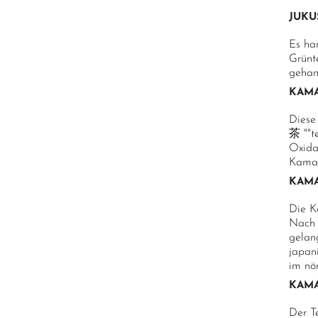
JUKU
Es ha
Grünte
gehan
KAMA
Diese
茶 ""te
Oxida
Kamair
KAMA
Die K
Nach 
gelan
japani
im nö
KAMA
Der T