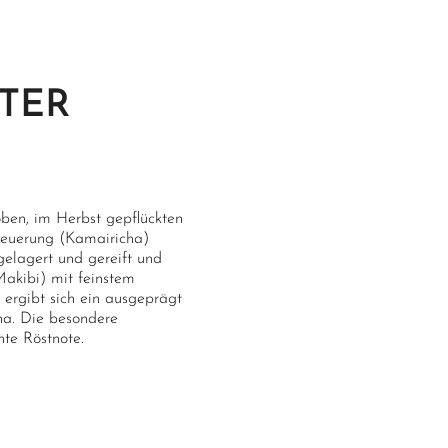
TER
ben, im Herbst gepflückten
feuerung (Kamairicha)
gelagert und gereift und
Makibi) mit feinstem
 ergibt sich ein ausgeprägt
ha. Die besondere
hte Röstnote.