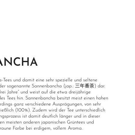
ANCHA
-Tees und damit eine sehr spezielle und seltene
lt der sogenannte Sannenbancha (jap.: 三年番茶) dar.
rei Jahre“ und weist auf die etwa dreijährige
des Tees hin. Sannenbancha besitzt meist einen hohen
llerdings ganz verschiedene Ausprägungen, von sehr
ließlich (100%). Zudem wird der Tee unterschiedlich
ungsprozess ist damit deutlich länger und in dieser
den meisten anderen japanischen Grüntees und
lbraune Farbe bei erdigem, vollem Aroma.