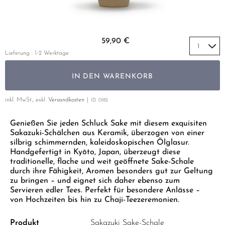
GELBER TEE
PHOENIX DANCONG
KOREA
NACH SORTE
MATE TEE
EMPFEHLUNGEN
TIE GUAN YIN
EARL GREY
AMAZONAS TEES
Zum Anfang der Bildgalerie springen
EMPFEHLUNGEN
59,90 €
ZHANGPING SHUI XIAN
KENIA
SELTENE INCENCES
SETS & GIFTS
Lieferung : 1-2 Werktage
JAPAN
TÜRKEI
IN DEN WARENKORB
TANZANIA
KLASSIKER
THAILAND
inkl. MwSt., exkl.
Versandkosten
ID
0182
EMPFEHLUNGEN
Genießen Sie jeden Schluck Sake mit diesem exquisiten
EMPFEHLUNGEN
SETS & GIFTS
Sakazuki-Schälchen aus Keramik, überzogen von einer
SETS & GIFTS
silbrig schimmernden, kaleidoskopischen Ölglasur.
Handgefertigt in Kyōto, Japan, überzeugt diese
traditionelle, flache und weit geöffnete Sake-Schale
durch ihre Fähigkeit, Aromen besonders gut zur Geltung
zu bringen – und eignet sich daher ebenso zum
Servieren edler Tees. Perfekt für besondere Anlässe –
von Hochzeiten bis hin zu Chaji-Teezeremonien.
Produkt
Sakazuki Sake-Schale