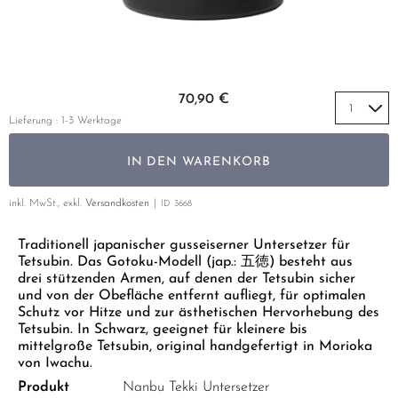
GELBER TEE
PHOENIX DANCONG
KOREA
NACH SORTE
MATE TEE
TIE GUAN YIN
EARL GREY
AMAZONAS TEES
EMPFEHLUNGEN
ZHANGPING SHUI XIAN
KENIA
SELTENE INCENCES
Zum Anfang der Bildgalerie springen
SETS & GIFTS
70,90 €
JAPAN
TÜRKEI
Lieferung : 1-3 Werktage
TANZANIA
KLASSIKER
IN DEN WARENKORB
THAILAND
EMPFEHLUNGEN
inkl. MwSt., exkl.
Versandkosten
ID
3668
EMPFEHLUNGEN
SETS & GIFTS
Traditionell japanischer gusseiserner Untersetzer für
SETS & GIFTS
Tetsubin. Das Gotoku-Modell (jap.: 五徳) besteht aus
drei stützenden Armen, auf denen der Tetsubin sicher
und von der Obefläche entfernt aufliegt, für optimalen
Schutz vor Hitze und zur ästhetischen Hervorhebung des
Tetsubin. In Schwarz, geeignet für kleinere bis
mittelgroße Tetsubin, original handgefertigt in Morioka
von Iwachu.
Produkt
Nanbu Tekki Untersetzer