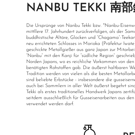
NANBU TEKKI 南
Die Ursprünge von Nanbu Tekki bzw. "Nanbu-Eisenwar
mittllere 17. Jahrhundert zurückverfolgen, als der S
buddhistische Altäre, Glocken und “Chagama”-Teekan
neu errichteten Schlosses in Morioka (Präfektur Iwate
geschickte Metallgießer aus ganz Japan zur Mitarbe
“Nanbu” mit den Kanji für “südliche Region” geschrie
Norden Japans, wo es reichliche Vorkommen von den 
benötigten Rohstoffen gab. Die äußerst haltbaren W
Tradition werden von vielen als die besten Metallar
sind beliebte Erbstücke - insbesondere die gusseisern
auch bei Sammlern in aller Welt äußerst begehrt si
Tekki als erstes traditionelles Handwerk Japans zertif
seitdem ausschließlich für Gusseisenarbeiten aus d
verwendet werden darf.