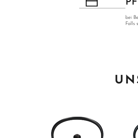
P
bei B
Falls
UN