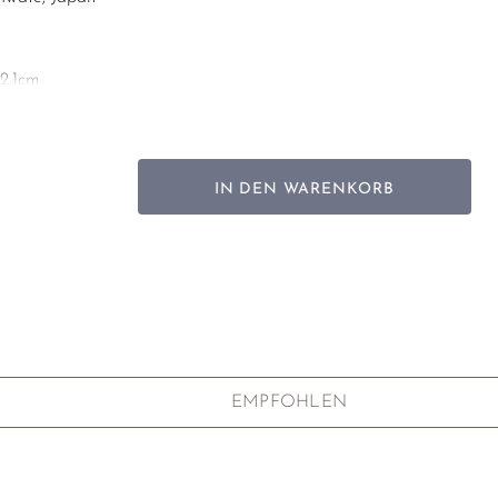
2,1cm
isen, Gummifüße
IN DEN WARENKORB
 (霰 Hagel) Muster
EMPFOHLEN