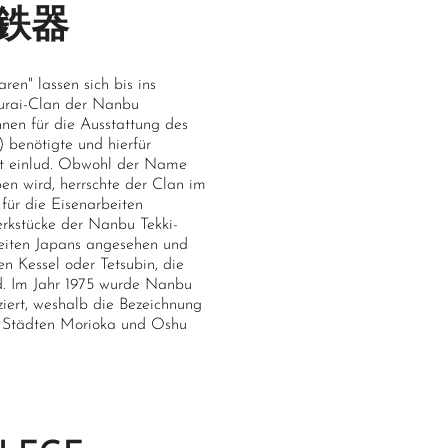
部鉄器
en" lassen sich bis ins
amurai-Clan der Nanbu
nen für die Ausstattung des
) benötigte und hierfür
it einlud. Obwohl der Name
ben wird, herrschte der Clan im
für die Eisenarbeiten
erkstücke der Nanbu Tekki-
beiten Japans angesehen und
en Kessel oder Tetsubin, die
nd. Im Jahr 1975 wurde Nanbu
iziert, weshalb die Bezeichnung
en Städten Morioka und Oshu