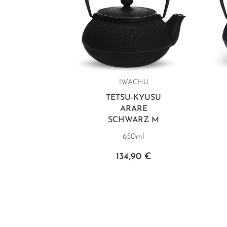
IWACHU
TETSU-KYUSU
ARARE
SCHWARZ M
650ml
134,90 €