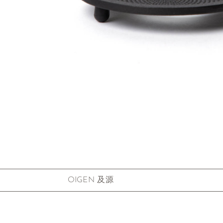
Zum Anfang der Bildgalerie springen
OIGEN 及源