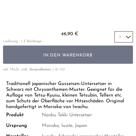
GELBER TEE
PHOENIX DANCONG
KOREA
NACH SORTE
MATE TEE
EMPFEHLUNGEN
TIE GUAN YIN
EARL GREY
AMAZONAS TEES
EMPFEHLUNGEN
ZHANGPING SHUI XIAN
KENIA
SELTENE INCENCES
Zum Anfang der Bildgalerie springen
SETS & GIFTS
46,90 €
JAPAN
TÜRKEI
Lieferung : 1-3 Werktage
TANZANIA
KLASSIKER
IN DEN WARENKORB
THAILAND
EMPFEHLUNGEN
inkl. MwSt., exkl.
Versandkosten
ID
1737
EMPFEHLUNGEN
SETS & GIFTS
Traditionell japanischer Gusseisen-Untersetzer in
SETS & GIFTS
Schwarz mit Chrysanthemen-Muster. Geeignet für die
Auflage von Tetsu-Kyusu, kleinen Tetsubin, Tellern etc.
zum Schutz der Oberfläche vor Hitzeschäden. Original
handgefertigt in Morioka von Iwachu.
Produkt
Nanbu Tekki Untersetzer
Ursprung
Morioka, Iwate, Japan