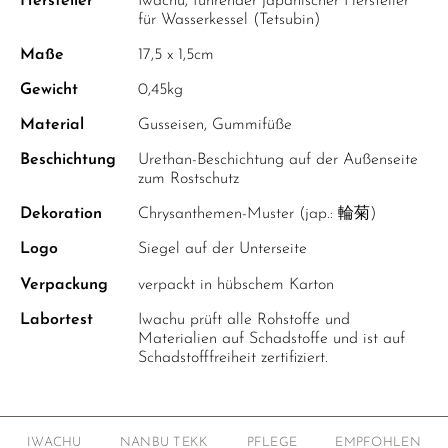
Hersteller
Iwachu, führender japanischer Hersteller
für Wasserkessel (Tetsubin)
Maße
17,5 x 1,5cm
Gewicht
0,45kg
Material
Gusseisen, Gummifüße
Beschichtung
Urethan-Beschichtung auf der Außenseite
zum Rostschutz
Dekoration
Chrysanthemen-Muster (jap.: 輪菊)
Logo
Siegel auf der Unterseite
Verpackung
verpackt in hübschem Karton
Labortest
Iwachu prüft alle Rohstoffe und
Materialien auf Schadstoffe und ist auf
Schadstofffreiheit zertifiziert.
IWACHU
NANBU TEKK
PFLEGE
EMPFOHLEN