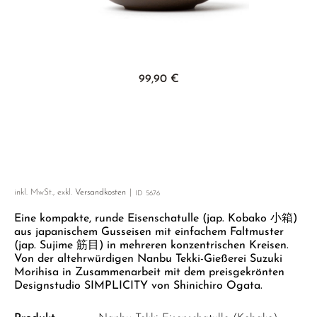
GELBER TEE
PHOENIX DANCONG
KOREA
NACH SORTE
MATE TEE
EMPFEHLUNGEN
TIE GUAN YIN
EARL GREY
AMAZONAS TEES
EMPFEHLUNGEN
ZHANGPING SHUI XIAN
KENIA
SELTENE INCENCES
Zum Anfang der Bildgalerie springen
SETS & GIFTS
99,90 €
JAPAN
TÜRKEI
TANZANIA
KLASSIKER
THAILAND
EMPFEHLUNGEN
EMPFEHLUNGEN
SETS & GIFTS
inkl. MwSt., exkl.
Versandkosten
ID
5676
SETS & GIFTS
Eine kompakte, runde Eisenschatulle (jap. Kobako 小箱)
aus japanischem Gusseisen mit einfachem Faltmuster
(jap. Sujime 筋目) in mehreren konzentrischen Kreisen.
Von der altehrwürdigen Nanbu Tekki-Gießerei Suzuki
Morihisa in Zusammenarbeit mit dem preisgekrönten
Designstudio SIMPLICITY von Shinichiro Ogata.