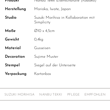
Produkt
Nanbu Tekki Eisenschatulle (Kobako)
Herstellung
Morioka, Iwate, Japan
Studio
Suzuki Morihisa in Kollaboration mit
Simplicity
Maße
Ø10 x 4,5cm
Gewicht
0,4kg
Material
Gusseisen
Decoration
Sujime Muster
Stempel
Siegel auf der Unterseite
Verpackung
Kartonbox
SUZUKI MORIHISA
NANBU TEKKI
PFLEGE
EMPFOHLEN