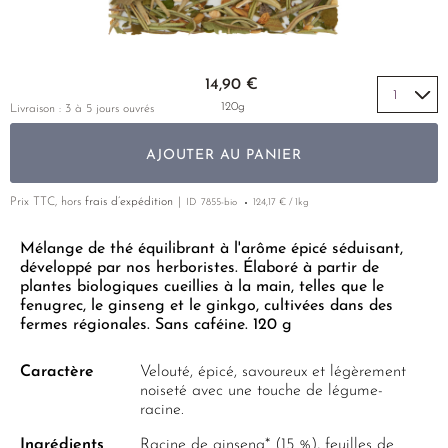
MYOMORNING
THÉ JAUNE
PHOENIX DANCONG
CORÉE
VARIÉTÉS
ROOIBOS
RECOMMANDATIONS
OVULA
TIE GUAN YIN
EARL GREY
MATÉ
Skip to the beginning of the images gallery
RECOMMANDATIONS
14,90 €
PC'OVAR
ZHANGPING SHUI XIAN
KENYA
THÉS D'AMAZONIE
COFFRETS & CADEAUX
120g
Livraison : 3 à 5 jours ouvrés
PERIMENO
JAPON
TURQUIE
ENCENS RARES
AJOUTER AU PANIER
PMS
TANZANIE
CLASSIQUES
THAÏLANDE
Prix TTC, hors
frais d’expédition
ID
7855-bio
124,17 € / 1kg
RECOMMANDATIONS
RECOMMANDATIONS
COFFRETS & CADEAUX
Mélange de thé équilibrant à l'arôme épicé séduisant,
développé par nos herboristes. Élaboré à partir de
COFFRETS & CADEAUX
plantes biologiques cueillies à la main, telles que le
fenugrec, le ginseng et le ginkgo, cultivées dans des
fermes régionales. Sans caféine. 120 g
Caractère
Velouté, épicé, savoureux et légèrement
noiseté avec une touche de légume-
racine.
Ingrédients
Racine de ginseng* (15 %), feuilles de