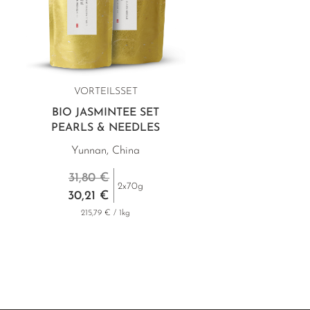
VORTEILSSET
BIO JASMINTEE SET
PEARLS & NEEDLES
Yunnan, China
31,80 €
2x70g
30,21 €
215,79 € / 1kg