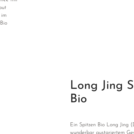
aut
 im
Bio
Long Jing 
Bio
Ein Spitzen Bio Long Jing 
wunderbar austariertem Ges