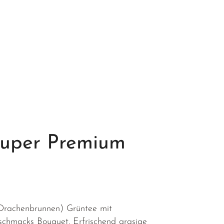
Super Premium
(Drachenbrunnen) Grüntee mit
chmacks Bouquet. Erfrischend grasige