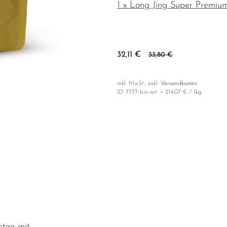
1 x Long Jing Super Premiu
32,11 €
33,80 €
inkl. MwSt., exkl.
Versandkosten
ID
7777-bio-set
214,07 € / 1kg
ntee mit