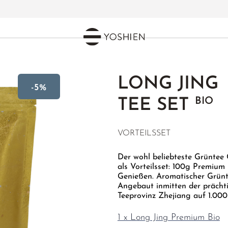
LONG JING
-5%
BIO
TEE SET
VORTEILSSET
Der wohl beliebteste Grüntee 
als Vorteilsset: 100g Premiu
Genießen. Aromatischer Grünte
Angebaut inmitten der präch
Teeprovinz Zhejiang auf 1.0
1 x Long Jing Premium Bio