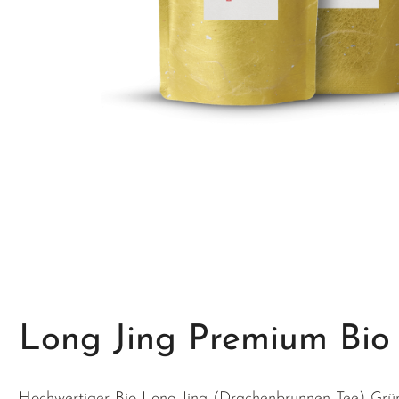
Zum Anfang der Bildgalerie springen
Long Jing Premium Bio
Hochwertiger Bio Long Jing (Drachenbrunnen Tee) Grü