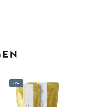
GEN
-5%