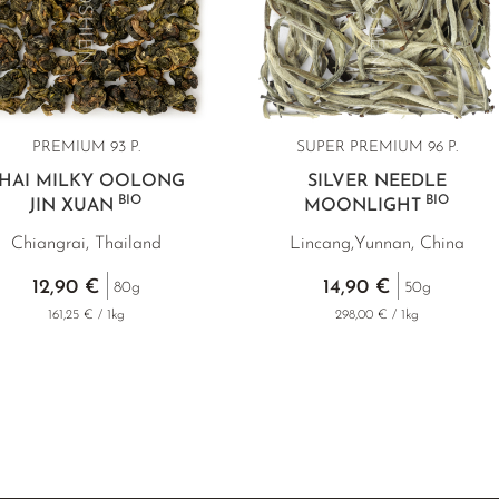
PREMIUM 93 P.
SUPER PREMIUM 96 P.
HAI MILKY OOLONG
SILVER NEEDLE
BIO
BIO
JIN XUAN
MOONLIGHT
Chiangrai, Thailand
Lincang,Yunnan, China
12,90 €
14,90 €
80g
50g
161,25 € / 1kg
298,00 € / 1kg