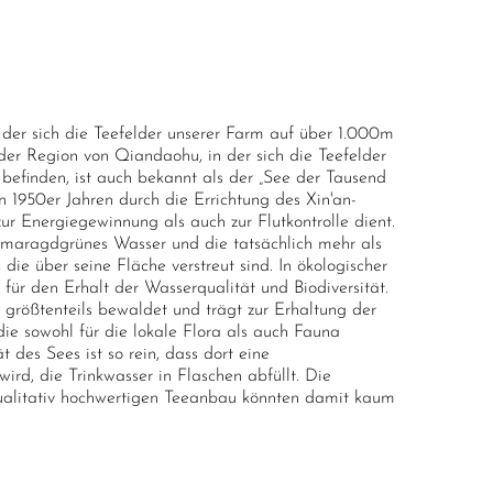
der sich die Teefelder unserer Farm auf über 1.000m
 der Region von Qiandaohu, in der sich die Teefelder
befinden, ist auch bekannt als der „See der Tausend
en 1950er Jahren durch die Errichtung des Xin'an-
r Energiegewinnung als auch zur Flutkontrolle dient.
 smaragdgrünes Wasser und die tatsächlich mehr als
 die über seine Fläche verstreut sind. In ökologischer
 für den Erhalt der Wasserqualität und Biodiversität.
 größtenteils bewaldet und trägt zur Erhaltung der
ie sowohl für die lokale Flora als auch Fauna
t des Sees ist so rein, dass dort eine
ird, die Trinkwasser in Flaschen abfüllt. Die
ualitativ hochwertigen Teeanbau könnten damit kaum