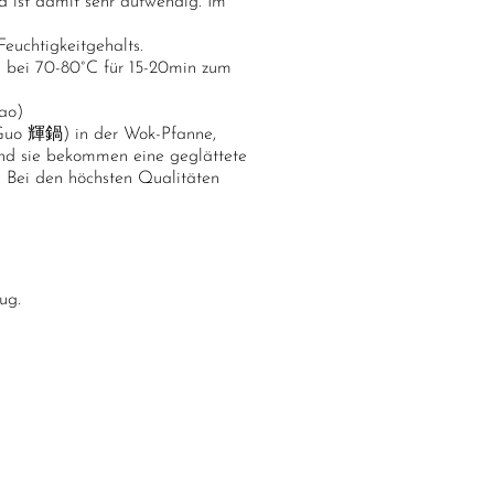
d ist damit sehr aufwendig. Im
Feuchtigkeitgehalts.
d bei 70-80°C für 15-20min zum
ao)
 Guo 輝鍋) in der Wok-Pfanne,
 und sie bekommen eine geglättete
e. Bei den höchsten Qualitäten
ug.