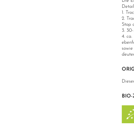
Die E
Detail
1. Tro
2. Tr
Stop 
3. 30
4. ca
ebenf
sowie 
deute
ORIG
Diese
BIO-