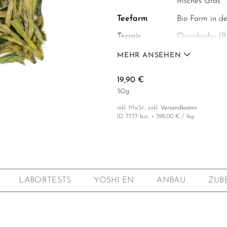
frisches Gras
Teefarm
Bio Farm in d
Terroir
Qiandaohu (Reg
Ernte
1. Ernte des Ja
MEHR ANSEHEN
Cultivar
Long Jing No.
19,90 €
Höhenlage
1000m ü.d.M.
50g
Verarbeitung
Handernte (sho
inkl. MwSt., exkl.
Versandkosten
Röstung und s
ID
7777-bio
398,00 € / 1kg
(huiguo 輝鍋)
Anbau
Bio-zertifizier
Labortests
Pflanzenschutz
Qualität
95/100 P.
LABORTESTS
YOSHI EN
ANBAU
ZUB