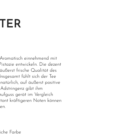
TER
. Aromatisch einnehmend mit
Pistazie entwickeln. Die dezent
äußerst frische Qualität des
Insgesamt fühlt sich der Tee
türlich, auf äußerst positive
 Adstringenz gibt ihm
Aufguss gerät im Vergleich
etont kräftigeren Noten können
en.
liche Farbe