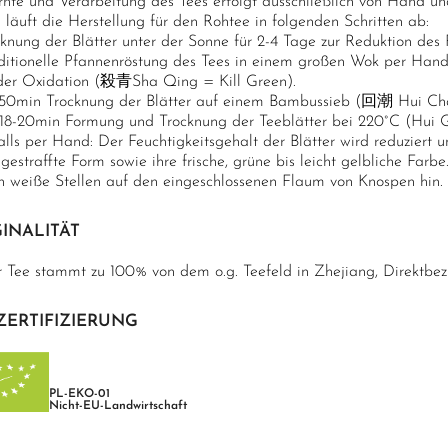
rnte und Verarbeitung des Tees erfolgt ausschließlich von Hand un
 läuft die Herstellung für den Rohtee in folgenden Schritten ab:
cknung der Blätter unter der Sonne für 2-4 Tage zur Reduktion des 
aditionelle Pfannenröstung des Tees in einem großen Wok per Han
der Oxidation (殺青Sha Qing = Kill Green).
-50min Trocknung der Blätter auf einem Bambussieb (回潮 Hui Ch
. 18-20min Formung und Trocknung der Teeblätter bei 220°C (Hui
alls per Hand: Der Feuchtigkeitsgehalt der Blätter wird reduziert
gestraffte Form sowie ihre frische, grüne bis leicht gelbliche Farb
n weiße Stellen auf den eingeschlossenen Flaum von Knospen hin.
INALITÄT
r Tee stammt zu 100% von dem o.g. Teefeld in Zhejiang, Direktbez
ZERTIFIZIERUNG
PL-EKO-01
Nicht-EU-Landwirtschaft