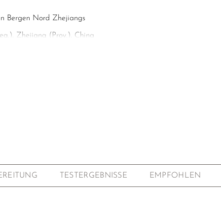
en Bergen Nord Zhejiangs
.), Zhejiang (Prov.), China
hres, April, 2023, handgepflückt
 43
ucai 手採 ); Welken der Blätter im Schatten; traditionelle
pezielle Formung in einer Wok-Pfanne für 20 min von Hand
ter Anbau
mittel
EREITUNG
TESTERGEBNISSE
EMPFOHLEN