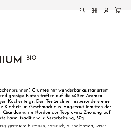
BIO
MIUM
rachenbrunnen) Grüntee mit wunderbar austariertem
end grasige Noten treffen auf die süßen Aromen
igen Kuchenteigs. Den Tee zeichnet insbesondere eine
e Klarheit im Geschmack aus. Angebaut inmitten der
n Qiandaohu im Norden der Teeprovinz Zhejiang auf
rte Farm, traditionelle Verarbeitung, 50g
g, geröstete Pistazien, natürlich, ausbalanciert, weich,