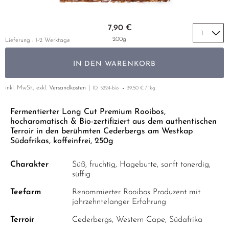
HIBISKUSBLÜTEN
GELBER TEE
PHOENIX DANCONG
KOREA
NACH SORTE
EMPFEHLUNGEN
Zum Anfang der Bildgalerie springen
HOLUNDERBLÜTEN
TIE GUAN YIN
EARL GREY
7,90 €
EMPFEHLUNGEN
200g
Lieferung : 1-2 Werktage
INGWER
ZHANGPING SHUI XIAN
KENIA
SETS & GIFTS
JOHANNISKRAUT
JAPAN
TÜRKEI
IN DEN WARENKORB
KAMILLE
TANZANIA
KLASSIKER
inkl. MwSt., exkl.
Versandkosten
ID
5224-bio
39,50 € / 1kg
KIEFERNNADEL
THAILAND
EMPFEHLUNGEN
Fermentierter Long Cut Premium Rooibos,
KORNBLUMENBLÜTEN
hocharomatisch & Bio-zertifiziert aus dem authentischen
EMPFEHLUNGEN
SETS & GIFTS
Terroir in den berühmten Cederbergs am Westkap
KURKUMA
Südafrikas, koffeinfrei, 250g
SETS & GIFTS
LAVENDEL
Charakter
Süß, fruchtig, Hagebutte, sanft tonerdig,
süffig
LINDENBLÜTEN
Teefarm
Renommierter Rooibos Produzent mit
MALVEN
jahrzehntelanger Erfahrung
NANA MINZE
Terroir
Cederbergs, Western Cape, Südafrika