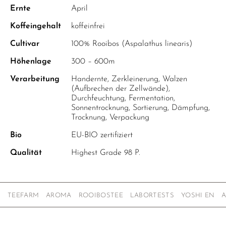
OREGANO
Ernte
April
PERUANISCHER SALBEI
Koffeingehalt
koffeinfrei
PFEFFERMINZE
Cultivar
100% Rooibos (Aspalathus linearis)
ROSENKNOSPEN
Höhenlage
300 – 600m
SALBEI
Verarbeitung
Handernte, Zerkleinerung, Walzen
(Aufbrechen der Zellwände),
SCHWARZE MALVE
Durchfeuchtung, Fermentation,
Sonnentrocknung, Sortierung, Dämpfung,
THYMIAN
Trocknung, Verpackung
WEISSE MELISSE
Bio
EU-BIO zertifiziert
YSOP
Qualität
Highest Grade 98 P.
ZITRONENGRAS
ZITRONENMELISSE
TEEFARM
AROMA
ROOIBOSTEE
LABORTESTS
YOSHI EN
ZITRONENVERBENE