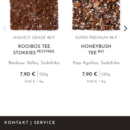
HIGHEST GRADE 98 P.
SUPER PREMIUM 98 P.
ROOIBOS TEE
HONEYBUSH
PEST.FREE
BIO
STOKKIES
TEE
Biedouw Valley, Südafrika
Kap Agulhas, Südafrika
7,90 €
7,90 €
250g
250g
31,60 € / 1kg
31,60 € / 1kg
KONTAKT | SERVICE