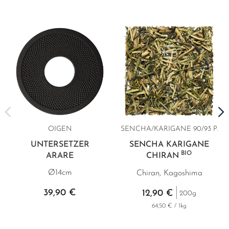
OIGEN
SENCHA/KARIGANE 90/93 P.
UNTERSETZER
SENCHA KARIGANE
BIO
ARARE
CHIRAN
Ø14cm
Chiran, Kagoshima
39,90 €
12,90 €
200g
64,50 € / 1kg