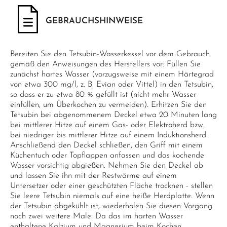
GEBRAUCHSHINWEISE
Bereiten Sie den Tetsubin-Wasserkessel vor dem Gebrauch
gemäß den Anweisungen des Herstellers vor: Füllen Sie
zunächst hartes Wasser (vorzugsweise mit einem Härtegrad
von etwa 300 mg/l, z. B. Evian oder Vittel) in den Tetsubin,
so dass er zu etwa 80 % gefüllt ist (nicht mehr Wasser
einfüllen, um Überkochen zu vermeiden). Erhitzen Sie den
Tetsubin bei abgenommenem Deckel etwa 20 Minuten lang
bei mittlerer Hitze auf einem Gas- oder Elektroherd bzw.
bei niedriger bis mittlerer Hitze auf einem Induktionsherd.
Anschließend den Deckel schließen, den Griff mit einem
Küchentuch oder Topflappen anfassen und das kochende
Wasser vorsichtig abgießen. Nehmen Sie den Deckel ab
und lassen Sie ihn mit der Restwärme auf einem
Untersetzer oder einer geschützten Fläche trocknen - stellen
Sie leere Tetsubin niemals auf eine heiße Herdplatte. Wenn
der Tetsubin abgekühlt ist, wiederholen Sie diesen Vorgang
noch zwei weitere Male. Da das im harten Wasser
enthaltene Kalzium und Magnesium beim Kochen