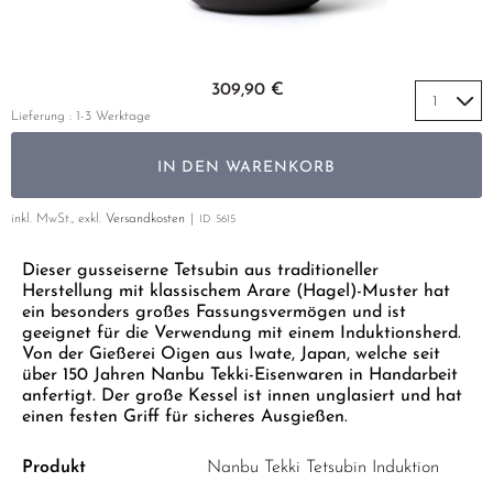
GELBER TEE
PHOENIX DANCONG
KOREA
NACH SORTE
MATE TEE
EMPFEHLUNGEN
TIE GUAN YIN
EARL GREY
AMAZONAS TEES
Zum Anfang der Bildgalerie springen
EMPFEHLUNGEN
309,90 €
ZHANGPING SHUI XIAN
KENIA
SELTENE INCENCES
SETS & GIFTS
Lieferung : 1-3 Werktage
JAPAN
TÜRKEI
IN DEN WARENKORB
TANZANIA
KLASSIKER
THAILAND
inkl. MwSt., exkl.
Versandkosten
ID
5615
EMPFEHLUNGEN
Dieser gusseiserne Tetsubin aus traditioneller
EMPFEHLUNGEN
SETS & GIFTS
Herstellung mit klassischem Arare (Hagel)-Muster hat
SETS & GIFTS
ein besonders großes Fassungsvermögen und ist
geeignet für die Verwendung mit einem Induktionsherd.
Von der Gießerei Oigen aus Iwate, Japan, welche seit
über 150 Jahren Nanbu Tekki-Eisenwaren in Handarbeit
anfertigt. Der große Kessel ist innen unglasiert und hat
einen festen Griff für sicheres Ausgießen.
Produkt
Nanbu Tekki Tetsubin Induktion