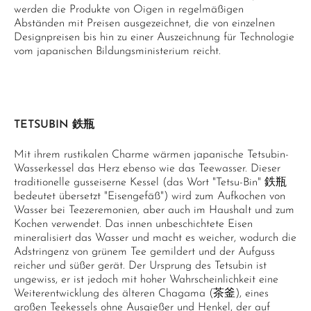
werden die Produkte von Oigen in regelmäßigen
Abständen mit Preisen ausgezeichnet, die von einzelnen
Designpreisen bis hin zu einer Auszeichnung für Technologie
vom japanischen Bildungsministerium reicht.
TETSUBIN 鉄瓶
Mit ihrem rustikalen Charme wärmen japanische Tetsubin-
Wasserkessel das Herz ebenso wie das Teewasser. Dieser
traditionelle gusseiserne Kessel (das Wort "Tetsu-Bin" 鉄瓶
bedeutet übersetzt "Eisengefäß") wird zum Aufkochen von
Wasser bei Teezeremonien, aber auch im Haushalt und zum
Kochen verwendet. Das innen unbeschichtete Eisen
mineralisiert das Wasser und macht es weicher, wodurch die
Adstringenz von grünem Tee gemildert und der Aufguss
reicher und süßer gerät. Der Ursprung des Tetsubin ist
ungewiss, er ist jedoch mit hoher Wahrscheinlichkeit eine
Weiterentwicklung des älteren Chagama (茶釜), eines
großen Teekessels ohne Ausgießer und Henkel, der auf