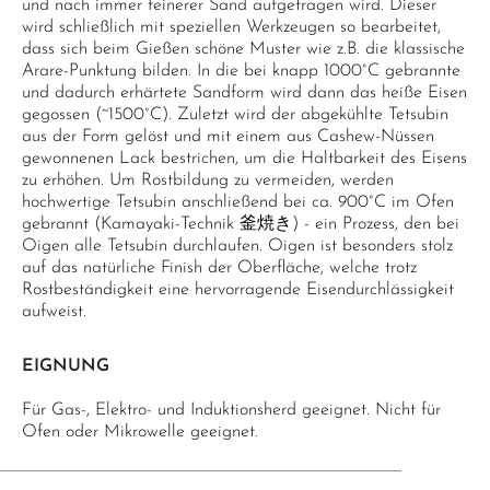
und nach immer feinerer Sand aufgetragen wird. Dieser
wird schließlich mit speziellen Werkzeugen so bearbeitet,
dass sich beim Gießen schöne Muster wie z.B. die klassische
Arare-Punktung bilden. In die bei knapp 1000°C gebrannte
und dadurch erhärtete Sandform wird dann das heiße Eisen
gegossen (~1500°C). Zuletzt wird der abgekühlte Tetsubin
aus der Form gelöst und mit einem aus Cashew-Nüssen
gewonnenen Lack bestrichen, um die Haltbarkeit des Eisens
zu erhöhen. Um Rostbildung zu vermeiden, werden
hochwertige Tetsubin anschließend bei ca. 900°C im Ofen
gebrannt (Kamayaki-Technik 釜焼き) - ein Prozess, den bei
Oigen alle Tetsubin durchlaufen. Oigen ist besonders stolz
auf das natürliche Finish der Oberfläche, welche trotz
Rostbeständigkeit eine hervorragende Eisendurchlässigkeit
aufweist.
EIGNUNG
Für Gas-, Elektro- und Induktionsherd geeignet. Nicht für
Ofen oder Mikrowelle geeignet.