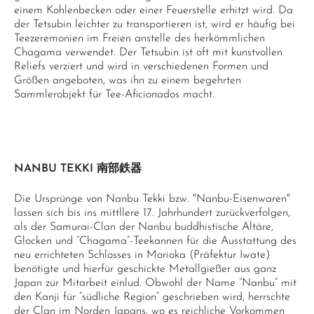
einem Kohlenbecken oder einer Feuerstelle erhitzt wird. Da
der Tetsubin leichter zu transportieren ist, wird er häufig bei
Teezeremonien im Freien anstelle des herkömmlichen
Chagama verwendet. Der Tetsubin ist oft mit kunstvollen
Reliefs verziert und wird in verschiedenen Formen und
Größen angeboten, was ihn zu einem begehrten
Sammlerobjekt für Tee-Aficionados macht.
NANBU TEKKI 南部鉄器
Die Ursprünge von Nanbu Tekki bzw. "Nanbu-Eisenwaren"
lassen sich bis ins mittllere 17. Jahrhundert zurückverfolgen,
als der Samurai-Clan der Nanbu buddhistische Altäre,
Glocken und “Chagama”-Teekannen für die Ausstattung des
neu errichteten Schlosses in Morioka (Präfektur Iwate)
benötigte und hierfür geschickte Metallgießer aus ganz
Japan zur Mitarbeit einlud. Obwohl der Name “Nanbu” mit
den Kanji für “südliche Region” geschrieben wird, herrschte
der Clan im Norden Japans, wo es reichliche Vorkommen