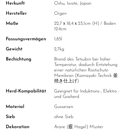
Herkunft
Oshu, Iwate, Japan
Hersteller
Oigen
Maße
22,7ｘ18,4ｘ23,1cm (H) / Boden
12.4cm
Fassungsvermögen
1,85l
Gewicht
2,7kg
Bechichtung
Brand des Tetsubin bei hoher
Temperatur, dadurch Entstehung
einer natürlichen Rostschutz-
Membran (Kamayaki-Technik 釜
焼き仕上げ)
Herd-Kompabilität
Geeignet für Induktions-, Elektro -
und Gasherd
Material
Gusseisen
Sieb
ohne Sieb
Dekoration
Arare (霰 Hagel) Muster