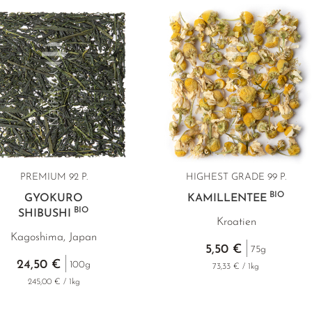
PREMIUM
92 P.
HIGHEST GRADE
99 P.
BIO
GYOKURO
KAMILLENTEE
BIO
SHIBUSHI
Kroatien
Kagoshima, Japan
5,50 €
75g
24,50 €
100g
73,33 € / 1kg
245,00 € / 1kg