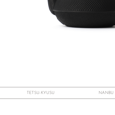
Zum Anfang der Bildgalerie springen
TETSU-KYUSU
NANBU 