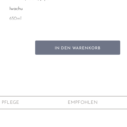
Iwachu
650ml
16 x 15 x 10,5 cm
1,3kg
Gusseisen
IN DEN WARENKORB
Arare Muster (jap.: 霰, "Hagel")
Innen emalliert, Urethan-Beschichtung auf der
Außenseite
Herausnehmbares Edelstahlsieb
PFLEGE
EMPFOHLEN