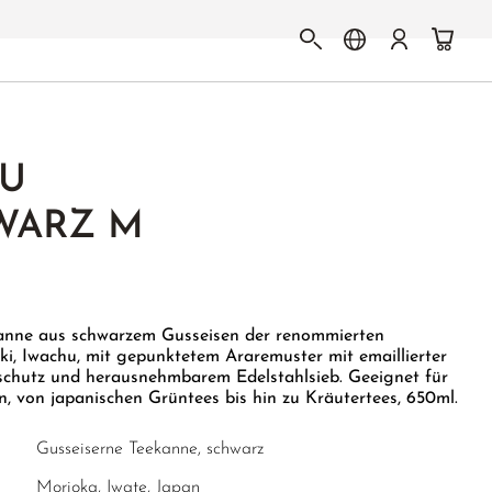
SU
WARZ M
kanne aus schwarzem Gusseisen der renommierten
i, Iwachu, mit gepunktetem Araremuster mit emaillierter
tschutz und herausnehmbarem Edelstahlsieb. Geeignet für
n, von japanischen Grüntees bis hin zu Kräutertees, 650ml.
Gusseiserne Teekanne, schwarz
Morioka, Iwate, Japan