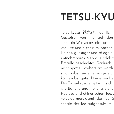
TETSU-KY
Tetsu-kyusu (鉄急須), wörtlich "
Gusseisen. Von ihnen geht ders
Tetsubin-Wasserkesseln aus, an
von Tee und nicht zum Kochen 
kleiner, günstiger und pflegelei
entnehmbares Sieb aus Edelstah
Emaille beschichtet. Dadurch i
nicht speziell vorbereitet wer
sind, haben sie eine ausgezei
können bei guter Pflege ein L
Die Tetsu-kyusu empfiehlt sich 
wie Bancha und Hojicha, sie is
Rooibos und chinesischen Tee.
vorzuwärmen, damit der Tee lä
sobald der Tee aufgebrüht ist, 