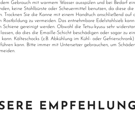
dem Gebrauch mit warmem Wasser ausspülen und bei Bedarf ein 
nden, keine Stahlbürste oder Scheuermittel benutzen, da diese di
n. Trocknen Sie die Kanne mit einem Handtuch anschließend auf d
m Rostbildung zu vermeiden. Das entnehmbare Edelstahlsieb kann 
 Schiene gereinigt werden. Obwohl die Tetsu-kyusu sehr widerstands
n lassen, da dies die Emaille-Schicht beschädigen oder sogar zu e
n kann. Kälteschocks (z.B. Abkühlung im Kühl- oder Gefrierschrank
 führen kann. Bitte immer mit Untersetzer gebrauchen, um Schäde
rmeiden.
SERE EMPFEHLUN