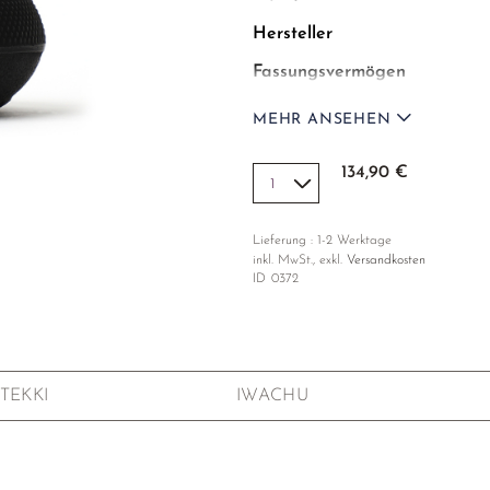
Hersteller
Fassungsvermögen
Maße
MEHR ANSEHEN
Gewicht
134,90 €
Material
Muster
Lieferung : 1-2 Werktage
inkl. MwSt., exkl.
Versandkosten
Beschichtung
ID
0372
Sieb
TEKKI
IWACHU