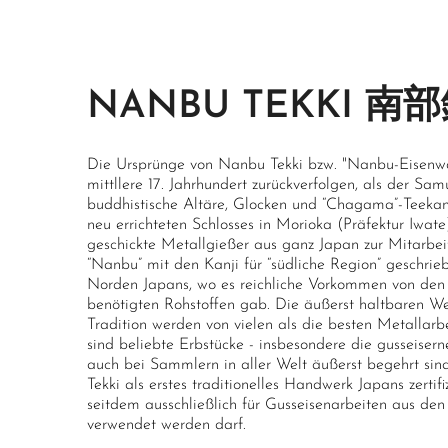
NANBU TEKKI 南
Die Ursprünge von Nanbu Tekki bzw. "Nanbu-Eisenwar
mittllere 17. Jahrhundert zurückverfolgen, als der S
buddhistische Altäre, Glocken und “Chagama”-Teekan
neu errichteten Schlosses in Morioka (Präfektur Iwate
geschickte Metallgießer aus ganz Japan zur Mitarbe
“Nanbu” mit den Kanji für “südliche Region” geschrie
Norden Japans, wo es reichliche Vorkommen von den 
benötigten Rohstoffen gab. Die äußerst haltbaren W
Tradition werden von vielen als die besten Metallar
sind beliebte Erbstücke - insbesondere die gusseisern
auch bei Sammlern in aller Welt äußerst begehrt si
Tekki als erstes traditionelles Handwerk Japans zertif
seitdem ausschließlich für Gusseisenarbeiten aus d
verwendet werden darf.