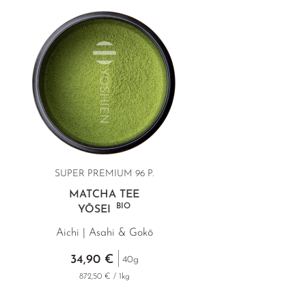
SUPER PREMIUM 96 P.
MATCHA TEE
BIO
YŌSEI
Aichi | Asahi & Gokō
34,90 €
40g
872,50 € / 1kg