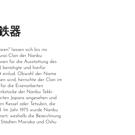
部鉄器
en" lassen sich bis ins
amurai-Clan der Nanbu
nen für die Ausstattung des
) benötigte und hierfür
it einlud. Obwohl der Name
ben wird, herrschte der Clan im
für die Eisenarbeiten
erkstücke der Nanbu Tekki-
beiten Japans angesehen und
en Kessel oder Tetsubin, die
nd. Im Jahr 1975 wurde Nanbu
iziert, weshalb die Bezeichnung
en Städten Morioka und Oshu