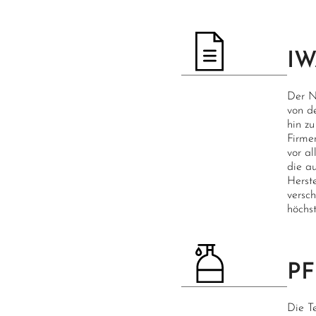
I
Der N
von d
hin zu
Firme
vor a
die a
Herst
versc
höchs
P
Die T