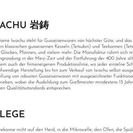
WACHU 岩鋳
ame Iwachu steht für Gusseisenwaren von höchster Güte, und das vi
en klassischen gusseisernen Kesseln (Tetsubin) und Teekannen (Tet
 Glocken, Pfannen, und vielem mehr. Die Manufaktur rühmt sich nich
ngründung in der Meiji-Zeit und der Fortführung der 400 Jahre al
llem auch der firmeneigenen Produktionslinie, wo jeder einzelne Sc
ufwendige Herstellung bis hin zum Verkauf von Iwachu selbst ausge
ellung von robusten Gusseisenwaren mit ausgezeichneter Funktion
hrieben, wobei die Ausbildung zum Gießmeister mindestens 15 Jahre
ten Qualitätsstandards entsprechen.
FLEGE
eekanne nicht auf den Herd, in die Mikrowelle, den Ofen, die Spü