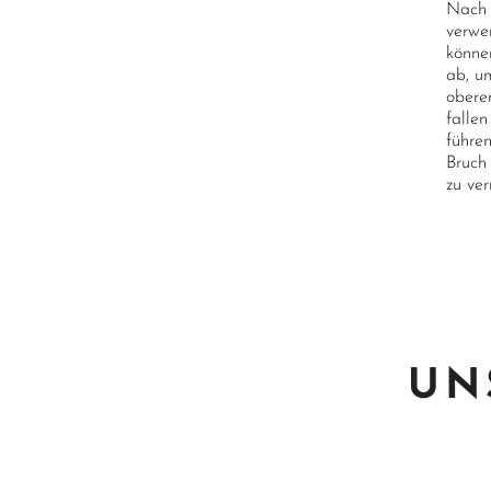
Nach 
verwe
könne
ab, u
oberen
falle
führe
Bruch
zu ve
UN