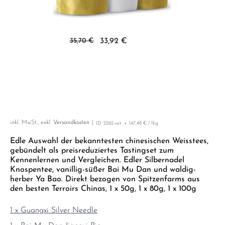
PHOENIX DANCONG
KOREA
NACH SORTE
MATE TEE
EMPFEHLUNGEN
TIE GUAN YIN
EARL GREY
AMAZONAS TEES
Zum Anfang der Bildgalerie springen
35,70 €
33,92 €
ZHANGPING SHUI XIAN
KENIA
SELTENE INCENCES
JAPAN
TÜRKEI
TANZANIA
KLASSIKER
THAILAND
EMPFEHLUNGEN
inkl. MwSt., exkl.
EMPFEHLUNGEN
SETS & GIFTS
Versandkosten
ID
2262-set
147,48 € / 1kg
Edle Auswahl der bekanntesten chinesischen Weisstees,
SETS & GIFTS
gebündelt als preisreduziertes Tastingset zum
Kennenlernen und Vergleichen. Edler Silbernadel
Knospentee, vanillig-süßer Bai Mu Dan und waldig-
herber Ya Bao. Direkt bezogen von Spitzenfarms aus
den besten Terroirs Chinas, 1 x 50g, 1 x 80g, 1 x 100g
1 x Guangxi Silver Needle