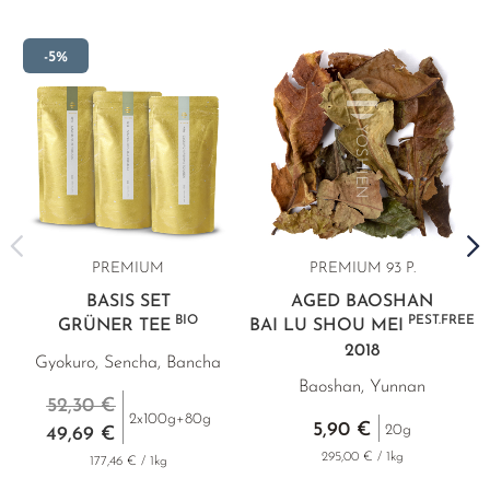
-5%
PREMIUM
PREMIUM
93 P.
BASIS SET
AGED BAOSHAN
BIO
PEST.FREE
GRÜNER TEE
BAI LU SHOU MEI
2018
Gyokuro, Sencha, Bancha
Baoshan, Yunnan
52,30 €
2x100g+80g
5,90 €
20g
49,69 €
295,00 € / 1kg
177,46 € / 1kg