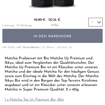
GELBER TEE
PHOENIX DANCONG
KOREA
NACH SORTE
MATE TEE
TIE GUAN YIN
EARL GREY
AMAZONAS TEES
Zum Anfang der Bildgalerie springen
EMPFEHLUNGEN
52,80 €
50,16 €
ZHANGPING SHUI XIAN
KENIA
SELTENE INCENCES
SETS & GIFTS
2x40g
Lieferung : 1-2 Werktage
JAPAN
TÜRKEI
IN DEN WARENKORB
TANZANIA
KLASSIKER
THAILAND
inkl. MwSt., exkl.
Versandkosten
ID
2259-set
627,00 € / 1kg
EMPFEHLUNGEN
EMPFEHLUNGEN
SETS & GIFTS
Matcha Probierset mit Bio Matcha Uji Premium und
Ikkyu, ideal zum Vergleichen der Qualitätsstufen. Der
SETS & GIFTS
Matcha Uji Premium Bio ist ein Klassiker unter unseren
Matcha und der ideale Matcha für den häufigen Genuss
sowie zum Einstieg in die Welt des Matcha. Der Matcha
Ikkyu Bio wird in den Bergen des Top-Terroirs Kirishima
angebaut und ist ein Klassiker unter unseren erlesenen
Matcha in Super Premium Qualität. 2 x 40g.
1 x Matcha Tee Uji Premium Bio, 40g