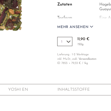
Zutaten
Hagebu
Guayus
Teefarm
Eine A
Direkt
MEHR ANSEHEN
werden
angeba
11,90 €
Anbau
Anbau 
150g
Lieferung : 1-2 Werktage
inkl. MwSt., exkl.
Versandkosten
ID
7853
79,33 € / 1kg
YOSHI EN
INHALTSSTOFFE