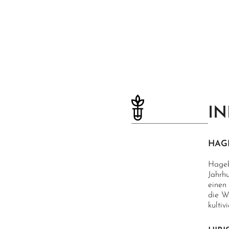
IN
HAG
Hageb
Jahrhu
einen
die W
kultivi