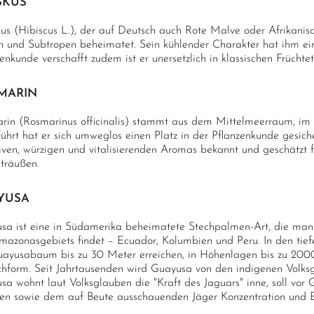
SKUS
kus (Hibiscus L.), der auf Deutsch auch Rote Malve oder Afrikanisc
n und Subtropen beheimatet. Sein kühlender Charakter hat ihm einen
enkunde verschafft zudem ist er unersetzlich in klassischen Frücht
MARIN
rin (Rosmarinus officinalis) stammt aus dem Mittelmeerraum, im e
ührt hat er sich umweglos einen Platz in der Pflanzenkunde gesich
siven, würzigen und vitalisierenden Aromas bekannt und geschätzt 
sträußen.
YUSA
sa ist eine in Südamerika beheimatete Stechpalmen-Art, die man 
mazonasgebiets findet – Ecuador, Kolumbien und Peru. In den ti
uayusabaum bis zu 30 Meter erreichen, in Höhenlagen bis zu 2000
chform. Seit Jahrtausenden wird Guayusa von den indigenen Volk
sa wohnt laut Volksglauben die "Kraft des Jaguars" inne, soll vor
zen sowie dem auf Beute ausschauenden Jäger Konzentration und E