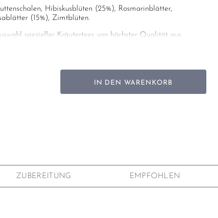
ttenschalen, Hibiskusblüten (25%), Rosmarinblätter,
ablätter (15%), Zimtblüten.
uswahl spezieller Kräutertees von höchster Qualität aus
bezug von führenden spezialisierten Farmen. Alle Zutaten
 in malerischen Naturlandschaften von kleinen Betrieben
ut oder in Wildsammlung von Hand gepflückt.
ohne künstliche Dünger und Pflanzenschutzmittel.
IN DEN WARENKORB
ZUBEREITUNG
EMPFOHLEN