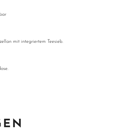
rbar
ellan mit integriertem Teesieb.
dose.
GEN