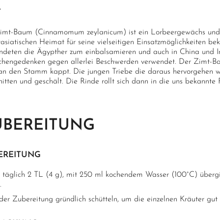
T
imt-Baum (Cinnamomum zeylanicum) ist ein Lorbeergewächs und is
asiatischen Heimat für seine vielseitigen Einsatzmöglichkeiten bek
ndeten die Ägypther zum einbalsamieren und auch in China und In
hengedenken gegen allerlei Beschwerden verwendet. Der Zimt-B
an den Stamm kappt. Die jungen Triebe die daraus hervorgehen 
itten und geschält. Die Rinde rollt sich dann in die uns bekannte 
UBEREITUNG
EREITUNG
 täglich 2 TL (4 g), mit 250 ml kochendem Wasser (100°C) überg
.
eder Zubereitung gründlich schütteln, um die einzelnen Kräuter gut