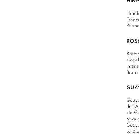
HIBI
Hibis
Trope
Pflanz
ROS
Rosma
eingef
inten
Braut
GUA
Guayu
des A
ein G
Strau
Guayu
schüt