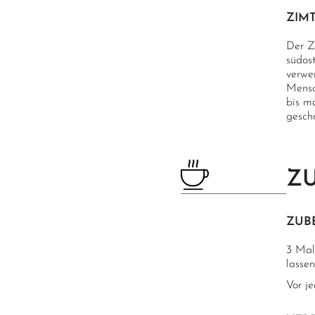
ZIM
Der Z
südost
verwe
Mensc
bis m
geschn
Z
ZUB
3 Mal
lassen
Vor j