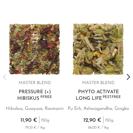
MASTER BLEND
MASTER BLEND
PRESSURE (+)
PHYTO ACTIVATE
P.FREE
PEST.FREE
HIBISKUS
LONG LIFE
Hibiskus, Guayusa, Rosmarin
Pu Erh, Ashwagandha, Gingko
11,90 €
12,90 €
150g
150g
79,33 € / 1kg
86,00 € / 1kg