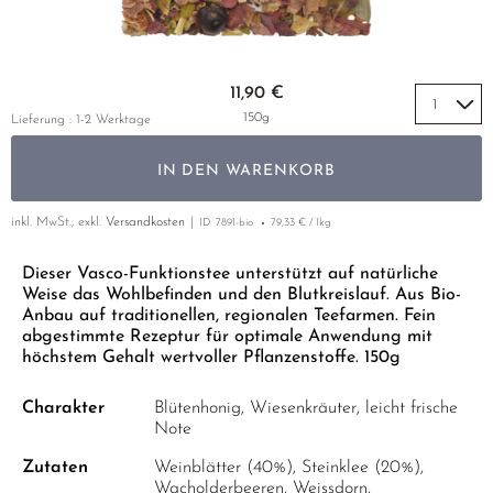
MYOMORNING
GELBER TEE
PHOENIX DANCONG
KOREA
NACH SORTE
MATE TEE
EMPFEHLUNGEN
OVULA
TIE GUAN YIN
EARL GREY
AMAZONAS TEES
Zum Anfang der Bildgalerie springen
EMPFEHLUNGEN
11,90 €
PC'OVAR-TEE
ZHANGPING SHUI XIAN
KENIA
SELTENE INCENCES
SETS & GIFTS
150g
Lieferung : 1-2 Werktage
PERIMENO
JAPAN
TÜRKEI
IN DEN WARENKORB
PMS
TANZANIA
KLASSIKER
THAILAND
inkl. MwSt., exkl.
Versandkosten
ID
7891-bio
79,33 € / 1kg
EMPFEHLUNGEN
EMPFEHLUNGEN
SETS & GIFTS
Dieser Vasco-Funktionstee unterstützt auf natürliche
Weise das Wohlbefinden und den Blutkreislauf. Aus Bio-
SETS & GIFTS
Anbau auf traditionellen, regionalen Teefarmen. Fein
abgestimmte Rezeptur für optimale Anwendung mit
höchstem Gehalt wertvoller Pflanzenstoffe. 150g
Charakter
Blütenhonig, Wiesenkräuter, leicht frische
Note
Zutaten
Weinblätter (40%), Steinklee (20%),
Wacholderbeeren, Weissdorn,