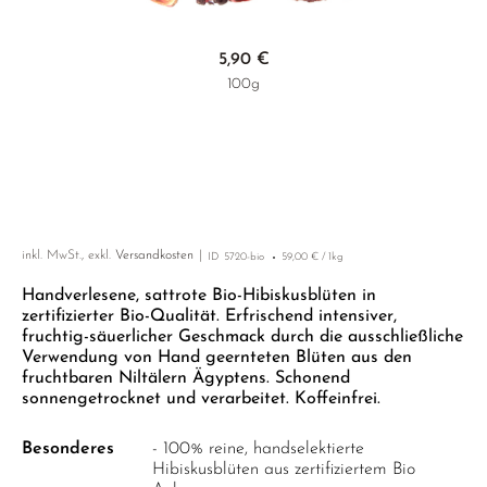
HIBISKUSBLÜTEN
GELBER TEE
PHOENIX DANCONG
KOREA
NACH SORTE
EMPFEHLUNGEN
Zum Anfang der Bildgalerie springen
HOLUNDERBLÜTEN
TIE GUAN YIN
EARL GREY
5,90 €
EMPFEHLUNGEN
100g
INGWER
ZHANGPING SHUI XIAN
KENIA
SETS & GIFTS
JOHANNISKRAUT
JAPAN
TÜRKEI
KAMILLE
TANZANIA
KLASSIKER
KIEFERNNADEL
THAILAND
EMPFEHLUNGEN
KORNBLUMENBLÜTEN
inkl. MwSt., exkl.
Versandkosten
ID
5720-bio
59,00 € / 1kg
EMPFEHLUNGEN
SETS & GIFTS
KURKUMA
Handverlesene, sattrote Bio-Hibiskusblüten in
SETS & GIFTS
zertifizierter Bio-Qualität. Erfrischend intensiver,
LAVENDEL
fruchtig-säuerlicher Geschmack durch die ausschließliche
Verwendung von Hand geernteten Blüten aus den
LINDENBLÜTEN
fruchtbaren Niltälern Ägyptens. Schonend
sonnengetrocknet und verarbeitet. Koffeinfrei.
MALVEN
Besonderes
- 100% reine, handselektierte
NANA MINZE
Hibiskusblüten aus zertifiziertem Bio