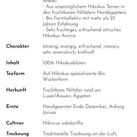
OREGANO
Anbau
- Aus ursprünglichem Hibiskus Terroir in
PERUANISCHER SALBEI
den fruchtbaren Niltälern Nordägyptens
- Bio Farmkollektiv mit mehr als 25
PFEFFERMINZE
Jahren Erfahrung
- Sehr fruchtiges, erfrischend zitrisches
ROSENKNOSPEN
Hibiskus Aroma
SALBEI
Charakter
zitronig, orangig, erfrischend, intensiv,
sehr aromatisch, kraftvoll
SCHWARZE MALVE
Inhalt
100% Hibiskusblüten
THYMIAN
Teefarm
Auf Hibiskus spezialisierte Bio
WEISSE MELISSE
Wüstenfarm
YSOP
Herkunft
Fruchtbare Niltäler rund um
Luxor/Assuan, Ägypten
ZITRONENGRAS
Ernte
Handgeerntet Ende Dezember, Anfang
ZITRONENMELISSE
Januar
ZITRONENVERBENE
Cultivar
Hibiscus sabdariffa
Trocknung
Traditionelle Trocknung an der Luft,