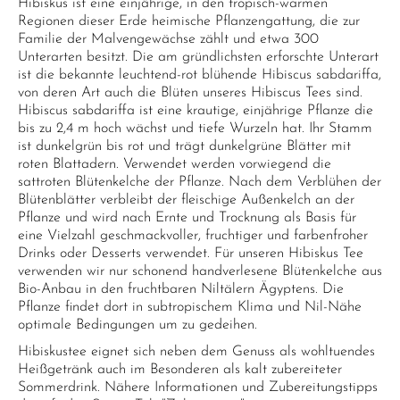
Hibiskus ist eine einjährige, in den tropisch-warmen
Regionen dieser Erde heimische Pflanzengattung, die zur
Familie der Malvengewächse zählt und etwa 300
Unterarten besitzt. Die am gründlichsten erforschte Unterart
ist die bekannte leuchtend-rot blühende Hibiscus sabdariffa,
von deren Art auch die Blüten unseres Hibiscus Tees sind.
Hibiscus sabdariffa ist eine krautige, einjährige Pflanze die
bis zu 2,4 m hoch wächst und tiefe Wurzeln hat. Ihr Stamm
ist dunkelgrün bis rot und trägt dunkelgrüne Blätter mit
roten Blattadern. Verwendet werden vorwiegend die
sattroten Blütenkelche der Pflanze. Nach dem Verblühen der
Blütenblätter verbleibt der fleischige Außenkelch an der
Pflanze und wird nach Ernte und Trocknung als Basis für
eine Vielzahl geschmackvoller, fruchtiger und farbenfroher
Drinks oder Desserts verwendet. Für unseren Hibiskus Tee
verwenden wir nur schonend handverlesene Blütenkelche aus
Bio-Anbau in den fruchtbaren Niltälern Ägyptens. Die
Pflanze findet dort in subtropischem Klima und Nil-Nähe
optimale Bedingungen um zu gedeihen.
Hibiskustee eignet sich neben dem Genuss als wohltuendes
Heißgetränk auch im Besonderen als kalt zubereiteter
Sommerdrink. Nähere Informationen und Zubereitungstipps