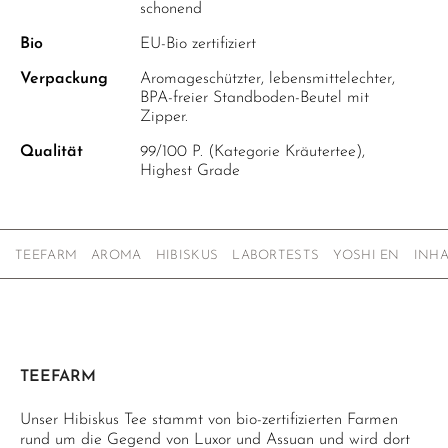
schonend
Bio
EU-Bio zertifiziert
Verpackung
Aromageschützter, lebensmittelechter,
BPA-freier Standboden-Beutel mit
Zipper.
Qualität
99/100 P. (Kategorie Kräutertee),
Highest Grade
TEEFARM
AROMA
HIBISKUS
LABORTESTS
YOSHI EN
INH
TEEFARM
Unser Hibiskus Tee stammt von bio-zertifizierten Farmen
rund um die Gegend von Luxor und Assuan und wird dort