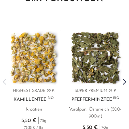
HIGHEST GRADE
99 P.
SUPER PREMIUM
97 P.
BIO
BIO
KAMILLENTEE
PFEFFERMINZTEE
Kroatien
Voralpen, Österreich (500-
G
900m)
5,50 €
75g
5,50 €
70g
73,33 € / 1kg