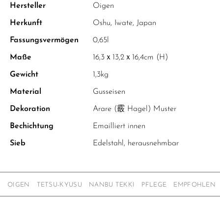
Hersteller
Oigen
Herkunft
Oshu, Iwate, Japan
Fassungsvermögen
0,65l
Maße
16,3ｘ13,2ｘ16,4cm (H)
Gewicht
1,3kg
Material
Gusseisen
Dekoration
Arare (霰 Hagel) Muster
Bechichtung
Emailliert innen
Sieb
Edelstahl, herausnehmbar
OIGEN
TETSU-KYUSU
NANBU TEKKI
PFLEGE
EMPFOHLEN