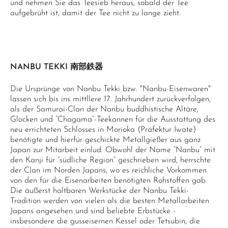
und nehmen Sie das Teesieb heraus, sobald der Tee
aufgebrüht ist, damit der Tee nicht zu lange zieht.
NANBU TEKKI 南部鉄器
Die Ursprünge von Nanbu Tekki bzw. "Nanbu-Eisenwaren"
lassen sich bis ins mittllere 17. Jahrhundert zurückverfolgen,
als der Samurai-Clan der Nanbu buddhistische Altäre,
Glocken und “Chagama”-Teekannen für die Ausstattung des
neu errichteten Schlosses in Morioka (Präfektur Iwate)
benötigte und hierfür geschickte Metallgießer aus ganz
Japan zur Mitarbeit einlud. Obwohl der Name “Nanbu” mit
den Kanji für “südliche Region” geschrieben wird, herrschte
der Clan im Norden Japans, wo es reichliche Vorkommen
von den für die Eisenarbeiten benötigten Rohstoffen gab.
Die äußerst haltbaren Werkstücke der Nanbu Tekki-
Tradition werden von vielen als die besten Metallarbeiten
Japans angesehen und sind beliebte Erbstücke -
insbesondere die gusseisernen Kessel oder Tetsubin, die