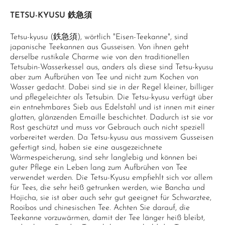
TETSU-KYUSU 鉄急須
Tetsu-kyusu (鉄急須), wörtlich "Eisen-Teekanne", sind
japanische Teekannen aus Gusseisen. Von ihnen geht
derselbe rustikale Charme wie von den traditionellen
Tetsubin-Wasserkessel aus, anders als diese sind Tetsu-kyusu
aber zum Aufbrühen von Tee und nicht zum Kochen von
Wasser gedacht. Dabei sind sie in der Regel kleiner, billiger
und pflegeleichter als Tetsubin. Die Tetsu-kyusu verfügt über
ein entnehmbares Sieb aus Edelstahl und ist innen mit einer
glatten, glänzenden Emaille beschichtet. Dadurch ist sie vor
Rost geschützt und muss vor Gebrauch auch nicht speziell
vorbereitet werden. Da Tetsu-kyusu aus massivem Gusseisen
gefertigt sind, haben sie eine ausgezeichnete
Wärmespeicherung, sind sehr langlebig und können bei
guter Pflege ein Leben lang zum Aufbrühen von Tee
verwendet werden. Die Tetsu-Kyusu empfiehlt sich vor allem
für Tees, die sehr heiß getrunken werden, wie Bancha und
Hojicha, sie ist aber auch sehr gut geeignet für Schwarztee,
Rooibos und chinesischen Tee. Achten Sie darauf, die
Teekanne vorzuwärmen, damit der Tee länger heiß bleibt,