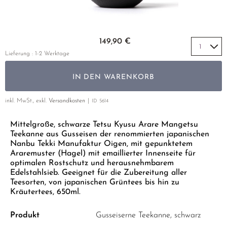
GELBER TEE
PHOENIX DANCONG
KOREA
NACH SORTE
MATE TEE
EMPFEHLUNGEN
TIE GUAN YIN
EARL GREY
AMAZONAS TEES
Zum Anfang der Bildgalerie springen
EMPFEHLUNGEN
149,90 €
ZHANGPING SHUI XIAN
KENIA
SELTENE INCENCES
SETS & GIFTS
Lieferung : 1-2 Werktage
JAPAN
TÜRKEI
IN DEN WARENKORB
TANZANIA
KLASSIKER
THAILAND
inkl. MwSt., exkl.
Versandkosten
ID
5614
EMPFEHLUNGEN
Mittelgroße, schwarze Tetsu Kyusu Arare Mangetsu
EMPFEHLUNGEN
SETS & GIFTS
Teekanne aus Gusseisen der renommierten japanischen
SETS & GIFTS
Nanbu Tekki Manufaktur Oigen, mit gepunktetem
Araremuster (Hagel) mit emaillierter Innenseite für
optimalen Rostschutz und herausnehmbarem
Edelstahlsieb. Geeignet für die Zubereitung aller
Teesorten, von japanischen Grüntees bis hin zu
Kräutertees, 650ml.
Produkt
Gusseiserne Teekanne, schwarz