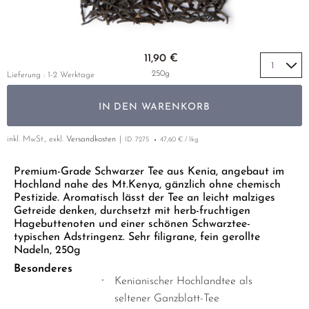
GELBER TEE
PHOENIX DANCONG
NACH SORTE
MATE TEE
EMPFEHLUNGEN
TIE GUAN YIN
AMAZONAS TEES
Zum Anfang der Bildgalerie springen
EMPFEHLUNGEN
11,90 €
ZHANGPING SHUI XIAN
SELTENE INCENCES
SETS & GIFTS
250g
Lieferung : 1-2 Werktage
JAPAN
IN DEN WARENKORB
TANZANIA
THAILAND
inkl. MwSt., exkl.
Versandkosten
ID
7275
47,60 € / 1kg
EMPFEHLUNGEN
Premium-Grade Schwarzer Tee aus Kenia, angebaut im
Hochland nahe des Mt.Kenya, gänzlich ohne chemisch
SETS & GIFTS
Pestizide. Aromatisch lässt der Tee an leicht malziges
Getreide denken, durchsetzt mit herb-fruchtigen
Hagebuttenoten und einer schönen Schwarztee-
typischen Adstringenz. Sehr filigrane, fein gerollte
Nadeln, 250g
Besonderes
Kenianischer Hochlandtee als
seltener Ganzblatt-Tee