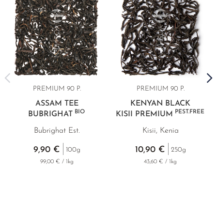
PREMIUM 90 P.
PREMIUM 90 P.
ASSAM TEE
KENYAN BLACK
BIO
PEST.FREE
BUBRIGHAT
KISII PREMIUM
Bubrighat Est.
Kisii, Kenia
9,90 €
10,90 €
100g
250g
99,00 € / 1kg
43,60 € / 1kg