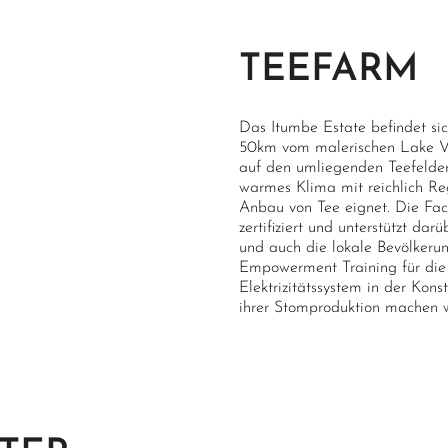
Qualität
90/100
TEEFARM
Das Itumbe Estate befindet si
50km vom malerischen Lake Vic
auf den umliegenden Teefelde
warmes Klima mit reichlich Re
Anbau von Tee eignet. Die Fact
zertifiziert und unterstützt 
und auch die lokale Bevölkeru
Empowerment Training für die 
Elektrizitätssystem in der Kon
ihrer Stomproduktion machen w