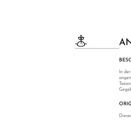
AN
BES
In de
angen
Teean
Gegeb
ORIG
Dieser