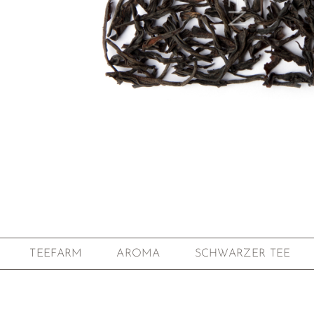
Zum Anfang der Bildgalerie springen
TEEFARM
AROMA
SCHWARZER TEE