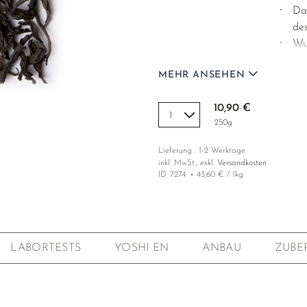
Das
des
Wu
Charakter
Malzig
MEHR ANSEHEN
Grundc
Teefarm
Von ei
10,90 €
250g
Terroir
Kisii, 
Lieferung : 1-2 Werktage
Ernte
Knospe
inkl. MwSt., exkl.
Versandkosten
ist la
ID
7274
43,60 € / 1kg
Cultivar
6/8,31
Höhenlage
1850m 
Oxidation
Voll ox
LABORTESTS
YOSHI EN
ANBAU
ZUBE
Verarbeitung
Hander
Anbau
Natürl