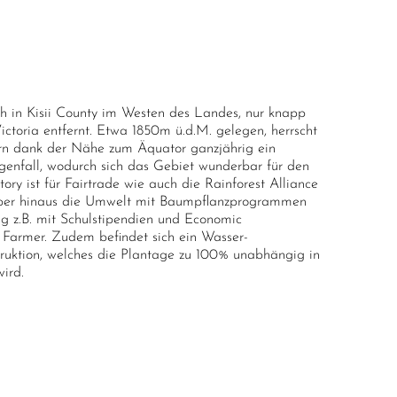
 P. (Kategorie Schwarzer Tee); Premium
ch in Kisii County im Westen des Landes, nur knapp
toria entfernt. Etwa 1850m ü.d.M. gelegen, herrscht
rn dank der Nähe zum Äquator ganzjährig ein
genfall, wodurch sich das Gebiet wunderbar für den
ory ist für Fairtrade wie auch die Rainforest Alliance
darüber hinaus die Umwelt mit Baumpflanzprogrammen
ng z.B. mit Schulstipendien und Economic
Farmer. Zudem befindet sich ein Wasser-
struktion, welches die Plantage zu 100% unabhängig in
ird.