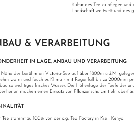
Kultur des Tee zu pflegen und 
Landschaft weltweit und des 
BAU & VERARBEITUNG
ONDERHEIT IN LAGE, ANBAU UND VERARBEITUNG
r Nähe des berühmten Victoria-See auf über 1800m ü.d.M. gelegen,
ehm warm und feuchtes Klima - mit Regenfall bis zu 2000mm pro J
bau so wichtiges frisches Wasser. Die Höhenlage der Teefelder und
enheiten machen einen Einsatz von Pflanzenschutzmitteln überflüs
INALITÄT
 Tee stammt zu 100% von der o.g. Tea Factory in Kisii, Kenya.