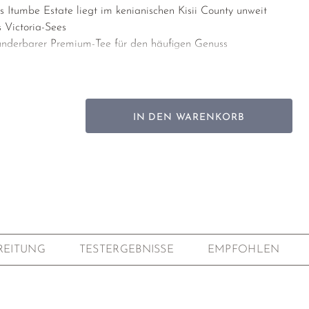
 Itumbe Estate liegt im kenianischen Kisii County unweit
 Victoria-Sees
nderbarer Premium-Tee für den häufigen Genuss
, Karamell, Sahnetoffee, vegetal-mineralischer
harakter
ner Farmer-Kooperative betriebene Teefarm (Itumbe Estate)
IN DEN WARENKORB
Kenia
n und 2 obere Blätter, handgepflückt, BO-FOP1. Die Ernte
gebedingt das ganze Jahr über möglich.
/8,TN 14/3 SFS 150 und BB35
ü.d.M.
idiert
REITUNG
TESTERGEBNISSE
EMPFOHLEN
nte, Welken, Rollen, Oxidation, Trocknung bei 100°
ich, ohne chemische Pflanzenschutzmittel