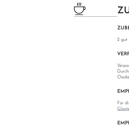
Z
ZUB
2 gut
VER
Verpa
Durch 
Oxidat
EMP
Für d
Glast
EMP