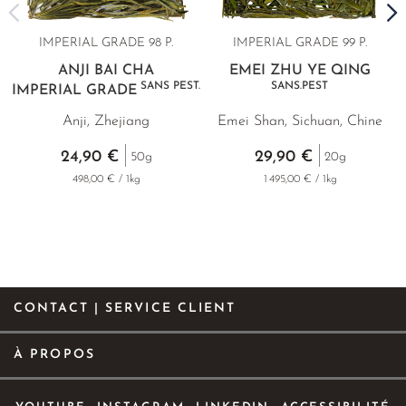
IMPERIAL GRADE 98 P.
IMPERIAL GRADE 99 P.
ANJI BAI CHA
EMEI ZHU YE QING
SANS PEST.
SANS.PEST
IMPERIAL GRADE
Anji, Zhejiang
Emei Shan, Sichuan, Chine
24,90 €
29,90 €
50g
20g
498,00 € / 1kg
1 495,00 € / 1kg
CONTACT | SERVICE CLIENT
À PROPOS