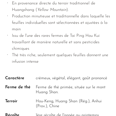
BANCHA RARES
En provenance directe du terroir traditionnel de
SUNROUGE
Huangshang (
Yellow Mountain
).
Production minutieuse et traditionnelle dans laquelle les
TAMARYOKUCHA
feuilles individuelles sont sélectionnées et ajustées à la
TENCHA
main
Issu de l'une des rares fermes de Tai Ping Hou Kui
THÉ VERT EN SACHETS
travaillant de manière naturelle et sans pesticides
APERÇU DES VARIÉTÉS JAPON
chimiques
Thé très riche, seulement quelques feuilles donnent une
infusion intense
Caractère
crémeux, végétal, élégant, goût prononcé
Ferme de thé
Ferme de thé primée, située sur le mont
Huang Shan.
Terroir
Hou-Keng, Huang Shan (Rég.), Anhui
(Prov.), Chine
Récolte
1ère récolte de l'année au printemps