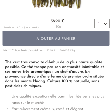
GENMAICHA
MIYAZAKI
YUNNAN
THÉ JAUNE
PHOENIX DANCONG
CORÉE
VARIÉTÉS
ROOIBOS
RECOMMANDATIONS
GOISHICHA
NARA
ZHEJIANG
TIE GUAN YIN
EARL GREY
MATÉ
Skip to the beginning of the images gallery
RECOMMANDATIONS
38,90 €
POUDRE DE THÉ VERT
SAGA
ZHANGPING SHUI XIAN
KENYA
THÉS D'AMAZONIE
COFFRETS & CADEAUX
30g
Livraison : 3 à 5 jours ouvrés
RICHES EN CATÉCHINES
SHIBUSHI
JAPON
TURQUIE
ENCENS RARES
AJOUTER AU PANIER
HOJICHA
SHIZUOKA
TANZANIE
CLASSIQUES
KABUSECHA
UJI
THAÏLANDE
Prix TTC, hors
frais d’expédition
ID
5915
1 296,67 € / 1kg
RECOMMANDATIONS
KAMAIRICHA
URESHINO
RECOMMANDATIONS
COFFRETS & CADEAUX
Thé vert très convoité d'Anhui de la plus haute qualité
possible. Ce thé frappe par son onctuosité inimitable et
KARIGANE KUKICHA
YAME
COFFRETS & CADEAUX
ses notes très aromatique : un chef-d'œuvre. En
provenance directe d'une ferme de premier ordre située
KONACHA
dans les monts Huang. Culture 100 % naturelle, sans
MATCHA IRI
pesticides chimiques.
MIZUDASHI COLD BREW
Une qualité exceptionnelle parmi les thés verts les plus
rares sur le marché
SANNENBANCHA
Particulièrement crémeux, corsé et élégant