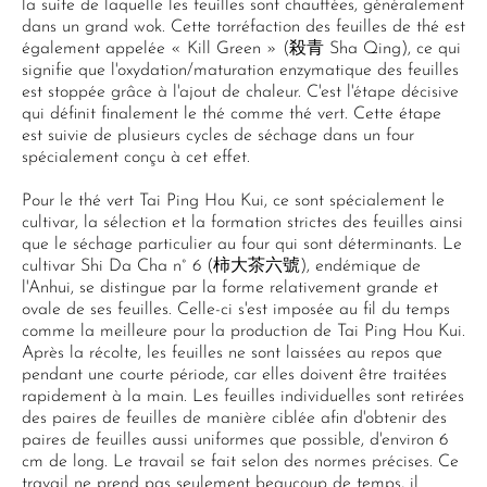
la suite de laquelle les feuilles sont chauffées, généralement
dans un grand wok. Cette torréfaction des feuilles de thé est
également appelée « Kill Green » (殺青 Sha Qing), ce qui
signifie que l'oxydation/maturation enzymatique des feuilles
est stoppée grâce à l'ajout de chaleur. C'est l'étape décisive
qui définit finalement le thé comme thé vert. Cette étape
est suivie de plusieurs cycles de séchage dans un four
spécialement conçu à cet effet.
Pour le thé vert Tai Ping Hou Kui, ce sont spécialement le
cultivar, la sélection et la formation strictes des feuilles ainsi
que le séchage particulier au four qui sont déterminants. Le
cultivar Shi Da Cha n° 6 (柿大茶六號), endémique de
l'Anhui, se distingue par la forme relativement grande et
ovale de ses feuilles. Celle-ci s'est imposée au fil du temps
comme la meilleure pour la production de Tai Ping Hou Kui.
Après la récolte, les feuilles ne sont laissées au repos que
pendant une courte période, car elles doivent être traitées
rapidement à la main. Les feuilles individuelles sont retirées
des paires de feuilles de manière ciblée afin d'obtenir des
paires de feuilles aussi uniformes que possible, d'environ 6
cm de long. Le travail se fait selon des normes précises. Ce
travail ne prend pas seulement beaucoup de temps, il