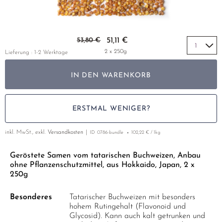
HIBISKUSBLÜTEN
GELBER TEE
PHOENIX DANCONG
KOREA
NACH SORTE
EMPFEHLUNGEN
HOLUNDERBLÜTEN
TIE GUAN YIN
EARL GREY
Zum Anfang der Bildgalerie springen
EMPFEHLUNGEN
53,80 €
51,11 €
INGWER
ZHANGPING SHUI XIAN
KENIA
SETS & GIFTS
2 x 250g
Lieferung : 1-2 Werktage
JOHANNISKRAUT
JAPAN
TÜRKEI
IN DEN WARENKORB
KAMILLE
TANZANIA
KLASSIKER
KIEFERNNADEL
THAILAND
EMPFEHLUNGEN
ERSTMAL WENIGER?
KORNBLUMENBLÜTEN
EMPFEHLUNGEN
SETS & GIFTS
inkl. MwSt., exkl.
Versandkosten
KURKUMA
ID
0786-bundle
102,22 € / 1kg
SETS & GIFTS
LAVENDEL
Geröstete Samen vom tatarischen Buchweizen, Anbau
ohne Pflanzenschutzmittel, aus Hokkaido, Japan, 2 x
LINDENBLÜTEN
250g
MALVEN
Besonderes
Tatarischer Buchweizen mit besonders
NANA MINZE
hohem Rutingehalt (Flavonoid und
Glycosid). Kann auch kalt getrunken und