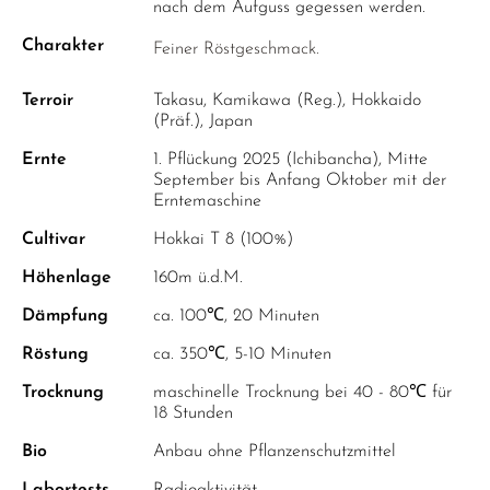
OREGANO
nach dem Aufguss gegessen werden.
PERUANISCHER SALBEI
Charakter
Feiner Röstgeschmack.
PFEFFERMINZE
Terroir
Takasu, Kamikawa (Reg.), Hokkaido
ROSENKNOSPEN
(Präf.), Japan
Ernte
SALBEI
1. Pflückung 2025 (Ichibancha), Mitte
September bis Anfang Oktober mit der
SCHWARZE MALVE
Erntemaschine
THYMIAN
Cultivar
Hokkai T 8 (100%)
Höhenlage
WEISSE MELISSE
160m ü.d.M.
Dämpfung
ca. 100℃, 20 Minuten
YSOP
Röstung
ca. 350℃, 5-10 Minuten
ZITRONENGRAS
Trocknung
maschinelle Trocknung bei 40 - 80℃ für
ZITRONENMELISSE
18 Stunden
ZITRONENVERBENE
Bio
Anbau ohne Pflanzenschutzmittel