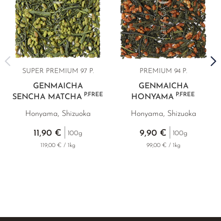
SUPER PREMIUM 97 P.
PREMIUM
94 P.
GENMAICHA
GENMAICHA
P.FREE
P.FREE
SENCHA MATCHA
HONYAMA
Honyama, Shizuoka
Honyama, Shizuoka
11,90 €
9,90 €
100g
100g
119,00 € / 1kg
99,00 € / 1kg