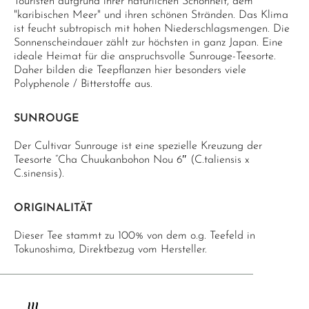
Touristen aufgrund ihrer natürlichen Schönheit, dem
"karibischen Meer" und ihren schönen Stränden. Das Klima
ist feucht subtropisch mit hohen Niederschlagsmengen. Die
Sonnenscheindauer zählt zur höchsten in ganz Japan. Eine
ideale Heimat für die anspruchsvolle Sunrouge-Teesorte.
Daher bilden die Teepflanzen hier besonders viele
Polyphenole / Bitterstoffe aus.
SUNROUGE
Der Cultivar Sunrouge ist eine spezielle Kreuzung der
Teesorte “Cha Chuukanbohon Nou 6″ (C.taliensis x
C.sinensis).
ORIGINALITÄT
Dieser Tee stammt zu 100% von dem o.g. Teefeld in
Tokunoshima, Direktbezug vom Hersteller.