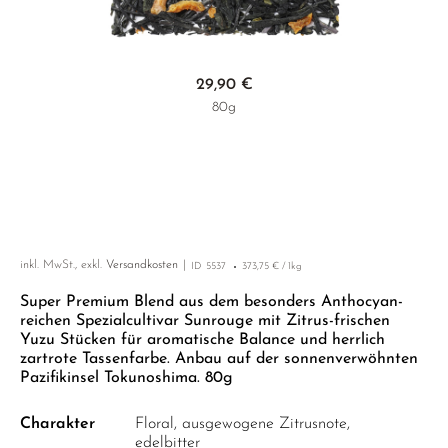
LUSHAN CLOUD & MIST
MIYAZAKI
YUNNAN
GELBER TEE
PHOENIX DANCONG
KOREA
NACH SORTE
MATE TEE
EMPFEHLUNGEN
MAO FENG
NARA
ZHEJIANG
TIE GUAN YIN
EARL GREY
AMAZONAS TEES
Zum Anfang der Bildgalerie springen
EMPFEHLUNGEN
29,90 €
SENCHA
SAGA
ZHANGPING SHUI XIAN
KENIA
SELTENE INCENCES
SETS & GIFTS
80g
SUI TONG CHA
SHIBUSHI
JAPAN
TÜRKEI
TAIPING HOUKUI
SHIZUOKA
TANZANIA
KLASSIKER
WHITE CRANE WAVE
UJI
THAILAND
EMPFEHLUNGEN
GRÜNTEE RARITÄTEN
URESHINO
EMPFEHLUNGEN
SETS & GIFTS
inkl. MwSt., exkl.
Versandkosten
ID
5537
373,75 € / 1kg
SORTEN ÜBERSICHT CHINA
YAME
SETS & GIFTS
Super Premium Blend aus dem besonders Anthocyan-
reichen Spezialcultivar Sunrouge mit Zitrus-frischen
Yuzu Stücken für aromatische Balance und herrlich
zartrote Tassenfarbe. Anbau auf der sonnenverwöhnten
Pazifikinsel Tokunoshima. 80g
Charakter
Floral, ausgewogene Zitrusnote,
edelbitter