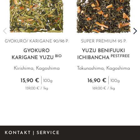
GYOKURO/ KARIGANE
90/98 P.
SUPER PREMIUM
95 P.
GYOKURO
YUZU BENIFUUKI
BIO
PEST.FREE
KARIGANE YUZU
ICHIBANCHA
Kirishima, Kagoshima
Tokunoshima, Kagoshima
15,90 €
16,90 €
100g
100g
159,00 € / 1kg
169,00 € / 1kg
KONTAKT | SERVICE