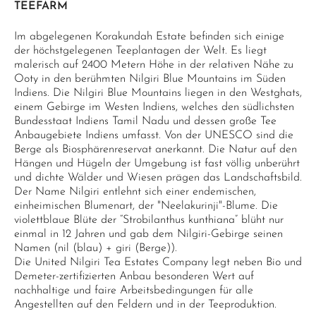
TEEFARM
Im abgelegenen Korakundah Estate befinden sich einige
der höchstgelegenen Teeplantagen der Welt. Es liegt
malerisch auf 2400 Metern Höhe in der relativen Nähe zu
Ooty in den berühmten Nilgiri Blue Mountains im Süden
Indiens. Die Nilgiri Blue Mountains liegen in den Westghats,
einem Gebirge im Westen Indiens, welches den südlichsten
Bundesstaat Indiens Tamil Nadu und dessen große Tee
Anbaugebiete Indiens umfasst. Von der UNESCO sind die
Berge als Biosphärenreservat anerkannt. Die Natur auf den
Hängen und Hügeln der Umgebung ist fast völlig unberührt
und dichte Wälder und Wiesen prägen das Landschaftsbild.
Der Name Nilgiri entlehnt sich einer endemischen,
einheimischen Blumenart, der "Neelakurinji"-Blume. Die
violettblaue Blüte der “Strobilanthus kunthiana” blüht nur
einmal in 12 Jahren und gab dem Nilgiri-Gebirge seinen
Namen (nil (blau) + giri (Berge)).
Die United Nilgiri Tea Estates Company legt neben Bio und
Demeter-zertifizierten Anbau besonderen Wert auf
nachhaltige und faire Arbeitsbedingungen für alle
Angestellten auf den Feldern und in der Teeproduktion.