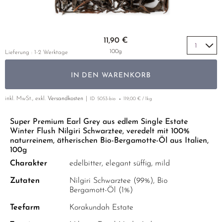
GELBER TEE
PHOENIX DANCONG
KOREA
MATE TEE
EMPFEHLUNGEN
TIE GUAN YIN
EARL GREY
AMAZONAS TEES
Zum Anfang der Bildgalerie springen
EMPFEHLUNGEN
11,90 €
ZHANGPING SHUI XIAN
KENIA
SELTENE INCENCES
SETS & GIFTS
100g
Lieferung : 1-2 Werktage
JAPAN
TÜRKEI
IN DEN WARENKORB
TANZANIA
KLASSIKER
THAILAND
inkl. MwSt., exkl.
Versandkosten
ID
5053-bio
119,00 € / 1kg
EMPFEHLUNGEN
Super Premium Earl Grey aus edlem Single Estate
EMPFEHLUNGEN
SETS & GIFTS
Winter Flush Nilgiri Schwarztee, veredelt mit 100%
SETS & GIFTS
naturreinem, ätherischen Bio-Bergamotte-Öl aus Italien,
100g
Charakter
edelbitter, elegant süffig, mild
Zutaten
Nilgiri Schwarztee (99%), Bio
Bergamott-Öl (1%)
Teefarm
Korakundah Estate