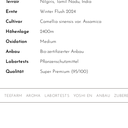
Terroir
Nilgiris, Tamil Nadu, India
Ernte
Winter Flush 2024
Cultivar
Camellia sinensis var. Assamica
Höhenlage
2400m
Oxidation
Medium
Anbau
Bio-zertifizierter Anbau
Labortests
Pflanzenschutzmittel
Qualität
Super Premium (95/100)
TEEFARM
AROMA
LABORTESTS
YOSHI EN
ANBAU
ZUBER