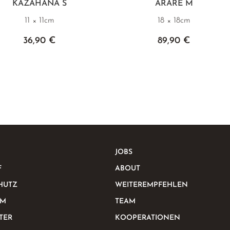
KAZAHANA S
ARARE M
11 × 11cm
18 × 18cm
36,90 €
89,90 €
JOBS
F
ABOUT
HUTZ
WEITEREMPFEHLEN
UM
TEAM
TER
KOOPERATIONEN