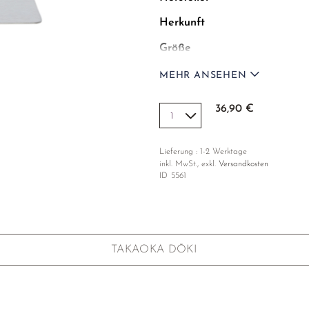
Herkunft
Größe
Material
MEHR ANSEHEN
Verpackung
36,90 €
Lieferung : 1-2 Werktage
inkl. MwSt., exkl.
Versandkosten
ID
5561
TAKAOKA DŌKI