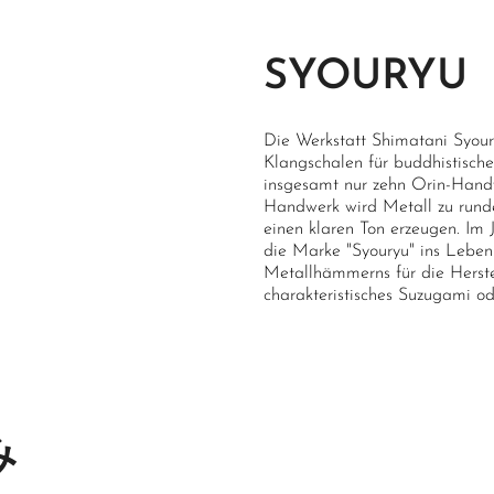
SYOURYU
Die Werkstatt Shimatani Syoury
Klangschalen für buddhistische
insgesamt nur zehn Orin-Handw
Handwerk wird Metall zu rund
einen klaren Ton erzeugen. Im 
die Marke "Syouryu" ins Leben 
Metallhämmerns für die Herstel
charakteristisches Suzugami od
み