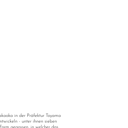
Takaoka in der Präfektur Toyama
twickeln - unter ihnen sieben
Form gegossen, in welcher das