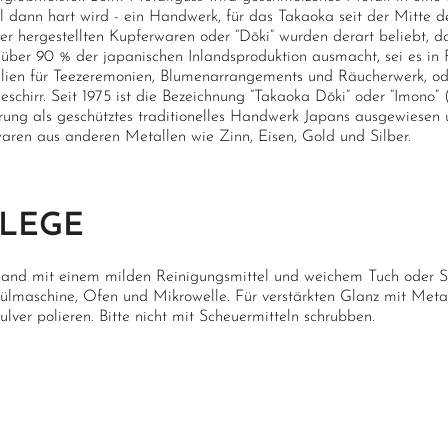
l dann hart wird - ein Handwerk, für das Takaoka seit der Mitte de
ier hergestellten Kupferwaren oder “Dōki” wurden derart beliebt, 
 über 90 % der japanischen Inlandsproduktion ausmacht, sei es in 
ilien für Teezeremonien, Blumenarrangements und Räucherwerk, od
eschirr. Seit 1975 ist die Bezeichnung “Takaoka Dōki” oder “Imono”
rung als geschütztes traditionelles Handwerk Japans ausgewiesen 
aren aus anderen Metallen wie Zinn, Eisen, Gold und Silber.
FLEGE
and mit einem milden Reinigungsmittel und weichem Tuch oder 
pülmaschine, Ofen und Mikrowelle. Für verstärkten Glanz mit Meta
lver polieren. Bitte nicht mit Scheuermitteln schrubben.