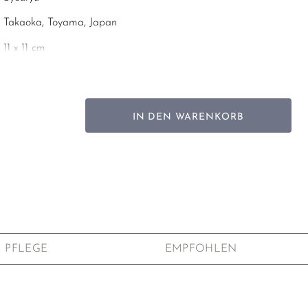
Takaoka, Toyama, Japan
11 x 11 cm
Gewalztes Zinn
Karton
IN DEN WARENKORB
PFLEGE
EMPFOHLEN