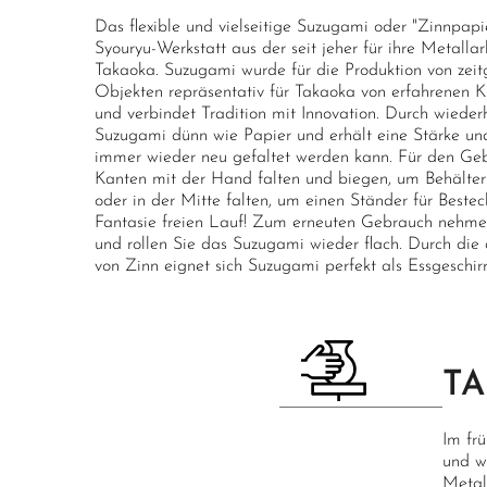
Das flexible und vielseitige Suzugami oder "Zinnpapie
Syouryu-Werkstatt aus der seit jeher für ihre Metall
Takaoka. Suzugami wurde für die Produktion von zeit
Objekten repräsentativ für Takaoka von erfahrenen K
und verbindet Tradition mit Innovation. Durch wied
Suzugami dünn wie Papier und erhält eine Stärke und 
immer wieder neu gefaltet werden kann. Für den Ge
Kanten mit der Hand falten und biegen, um Behälter 
oder in der Mitte falten, um einen Ständer für Besteck
Fantasie freien Lauf! Zum erneuten Gebrauch nehmen
und rollen Sie das Suzugami wieder flach. Durch die 
von Zinn eignet sich Suzugami perfekt als Essgeschirr
T
Im fr
und w
Metal