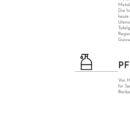
Metal
Die h
heute
Utens
Tafelg
Regie
Gussw
P
Von H
für S
Backpu