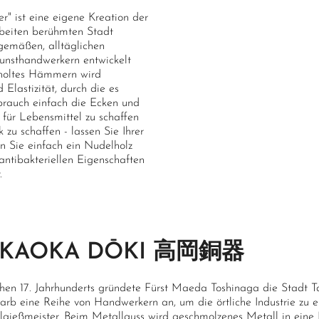
r" ist eine eigene Kreation der
arbeiten berühmten Stadt
gemäßen, alltäglichen
unsthandwerkern entwickelt
erholtes Hämmern wird
Elastizität, durch die es
brauch einfach die Ecken und
für Lebensmittel zu schaffen
 zu schaffen - lassen Sie Ihrer
 Sie einfach ein Nudelholz
antibakteriellen Eigenschaften
.
AKAOKA DŌKI 高岡銅器
ühen 17. Jahrhunderts gründete Fürst Maeda Toshinaga die Stadt 
arb eine Reihe von Handwerkern an, um die örtliche Industrie zu en
lgießmeister. Beim Metallguss wird geschmolzenes Metall in eine 