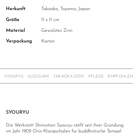
Herkunft
Takaoka, Toyama, Japan
Größe
11 x 11 cm
Material
Gewalztes Zinn
Verpackung
Karton
SYOURYU
SUZUGAMI
TAKAOKA DŌKI
PFLEGE
EMPFOHLE
SYOURYU
Die Werkstatt Shimatani Syouryu stellt seit ihrer Gründung
im Jahr 1909 Orin-Klangschalen für buddhistische Tempel