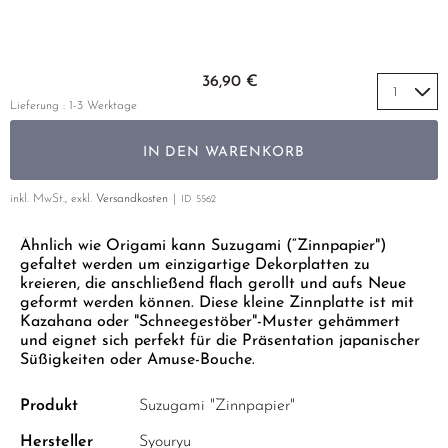
GELBER TEE
PHOENIX DANCONG
KOREA
NACH SORTE
MATE TEE
EMPFEHLUNGEN
TIE GUAN YIN
EARL GREY
AMAZONAS TEES
Zum Anfang der Bildgalerie springen
EMPFEHLUNGEN
36,90 €
ZHANGPING SHUI XIAN
KENIA
SELTENE INCENCES
SETS & GIFTS
Lieferung : 1-3 Werktage
JAPAN
TÜRKEI
IN DEN WARENKORB
TANZANIA
KLASSIKER
THAILAND
inkl. MwSt., exkl.
Versandkosten
ID
5562
EMPFEHLUNGEN
Ähnlich wie Origami kann Suzugami (“Zinnpapier")
EMPFEHLUNGEN
SETS & GIFTS
gefaltet werden um einzigartige Dekorplatten zu
SETS & GIFTS
kreieren, die anschließend flach gerollt und aufs Neue
geformt werden können. Diese kleine Zinnplatte ist mit
Kazahana oder "Schneegestöber"-Muster gehämmert
und eignet sich perfekt für die Präsentation japanischer
Süßigkeiten oder Amuse-Bouche.
Produkt
Suzugami "Zinnpapier"
Hersteller
Syouryu