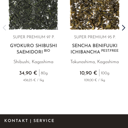
SUPER PREMIUM
97 P.
SUPER PREMIUM 95 P.
GYOKURO SHIBUSHI
SENCHA BENIFUUKI
BIO
PEST.FREE
SAEMIDORI
ICHIBANCHA
Shibushi, Kagoshima
Tokunoshima, Kagoshima
34,90 €
10,90 €
80g
100g
436,25 € / 1kg
109,00 € / 1kg
KONTAKT | SERVICE