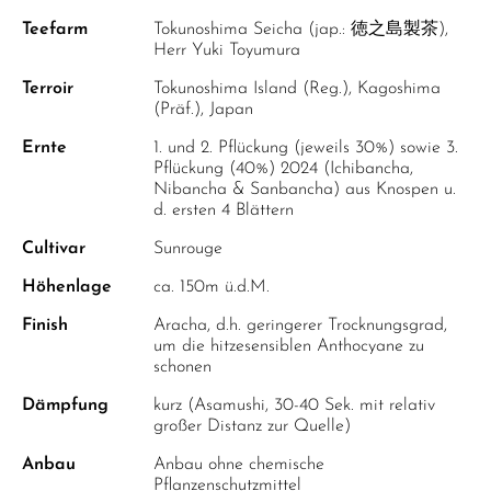
Teefarm
Tokunoshima Seicha (jap.: 徳之島製茶),
Herr Yuki Toyumura
Terroir
Tokunoshima Island (Reg.), Kagoshima
(Präf.), Japan
Ernte
1. und 2. Pflückung (jeweils 30%) sowie 3.
Pflückung (40%) 2024 (Ichibancha,
Nibancha & Sanbancha) aus Knospen u.
d. ersten 4 Blättern
Cultivar
Sunrouge
Höhenlage
ca. 150m ü.d.M.
Finish
Aracha, d.h. geringerer Trocknungsgrad,
um die hitzesensiblen Anthocyane zu
schonen
Dämpfung
kurz (Asamushi, 30-40 Sek. mit relativ
großer Distanz zur Quelle)
Anbau
Anbau ohne chemische
Pflanzenschutzmittel