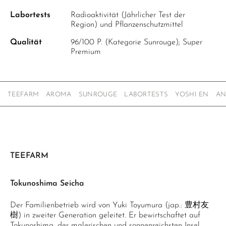
Labortests
Radioaktivität (Jährlicher Test der
Region) und Pflanzenschutzmittel
Qualität
96/100 P. (Kategorie Sunrouge); Super
Premium
TEEFARM
AROMA
SUNROUGE
LABORTESTS
YOSHI EN
AN
TEEFARM
Tokunoshima Seicha
Der Familienbetrieb wird von Yuki Toyumura (jap.: 豊村友
樹) in zweiter Generation geleitet. Er bewirtschaftet auf
Tokunoshima, der malerischen und sonnenreichsten Insel