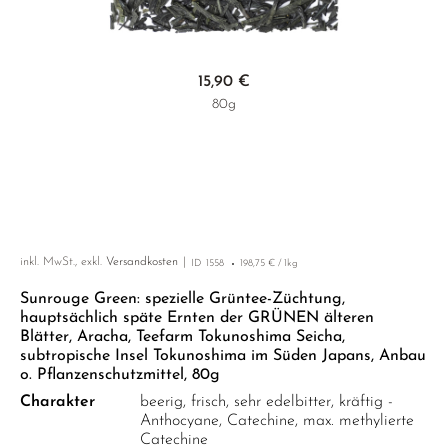
LUSHAN CLOUD & MIST
MIYAZAKI
YUNNAN
GELBER TEE
PHOENIX DANCONG
KOREA
NACH SORTE
MATE TEE
EMPFEHLUNGEN
MAO FENG
NARA
ZHEJIANG
TIE GUAN YIN
EARL GREY
AMAZONAS TEES
Zum Anfang der Bildgalerie springen
EMPFEHLUNGEN
15,90 €
SENCHA
SAGA
ZHANGPING SHUI XIAN
KENIA
SELTENE INCENCES
SETS & GIFTS
80g
SUI TONG CHA
SHIBUSHI
JAPAN
TÜRKEI
TAIPING HOUKUI
SHIZUOKA
TANZANIA
KLASSIKER
WHITE CRANE WAVE
UJI
THAILAND
EMPFEHLUNGEN
GRÜNTEE RARITÄTEN
URESHINO
EMPFEHLUNGEN
SETS & GIFTS
inkl. MwSt., exkl.
Versandkosten
ID
1558
198,75 € / 1kg
SORTEN ÜBERSICHT CHINA
YAME
SETS & GIFTS
Sunrouge Green: spezielle Grüntee-Züchtung,
hauptsächlich späte Ernten der GRÜNEN älteren
Blätter, Aracha, Teefarm Tokunoshima Seicha,
subtropische Insel Tokunoshima im Süden Japans, Anbau
o. Pflanzenschutzmittel, 80g
Charakter
beerig, frisch, sehr edelbitter, kräftig -
Anthocyane, Catechine, max. methylierte
Catechine