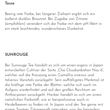
Tasse
Beerig rote Farbe, bei längerer Ziehzeit ergibt sich ein
äußerst dunkles Braunrot. Bei Zugabe von Zitrone
(empfohlen) verändert sich die Farbe mit dem pH-Wert in
ein stark leuchtendes, wunderschönes Dunkelrot.
SUNROUGE
Bei Sunrouge Tee handelt es sich um einen eigens in Japan
entwickelten Cultivar der Sorte „Cha Chuukanbohon Nou 6“,
welcher auf die Kreuzung eines Camellia sinensis und
taliensis Varietals zurückgeht. Sein auffälligstes Merkmal ist
die kräftige rote Farbe der Blätter, welche sich auch im
Aufguss wiederfindet und auf den großen Reichtum an
Anthocyanen zurückgeht. Hierbei handelt es sich um einen
natürlichen Farbstoff, wie er beispielsweise auch in
Heidelbeeren zu finden ist. In Japan wird der Tee gerne mit
einem Spritzer Zitronensaft getrunken, was ihn besonders