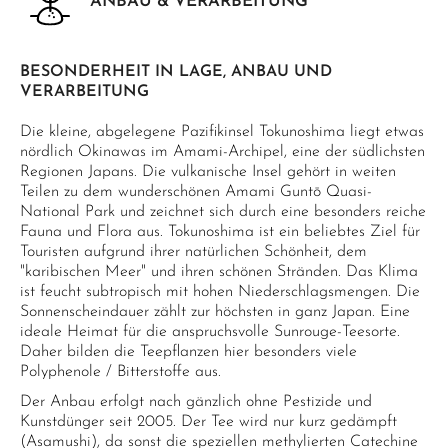
ANBAU & VERARBEITUNG
BESONDERHEIT IN LAGE, ANBAU UND
VERARBEITUNG
Die kleine, abgelegene Pazifikinsel Tokunoshima liegt etwas
nördlich Okinawas im Amami-Archipel, eine der südlichsten
Regionen Japans. Die vulkanische Insel gehört in weiten
Teilen zu dem wunderschönen Amami Guntō Quasi-
National Park und zeichnet sich durch eine besonders reiche
Fauna und Flora aus. Tokunoshima ist ein beliebtes Ziel für
Touristen aufgrund ihrer natürlichen Schönheit, dem
"karibischen Meer" und ihren schönen Stränden. Das Klima
ist feucht subtropisch mit hohen Niederschlagsmengen. Die
Sonnenscheindauer zählt zur höchsten in ganz Japan. Eine
ideale Heimat für die anspruchsvolle Sunrouge-Teesorte.
Daher bilden die Teepflanzen hier besonders viele
Polyphenole / Bitterstoffe aus.
Der Anbau erfolgt nach gänzlich ohne Pestizide und
Kunstdünger seit 2005. Der Tee wird nur kurz gedämpft
(Asamushi), da sonst die speziellen methylierten Catechine