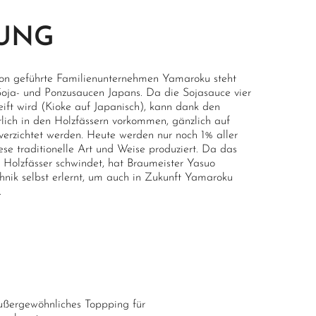
UNG
tion geführte Familienunternehmen Yamaroku steht
 Soja- und Ponzusaucen Japans. Da die Sojasauce vier
eift wird (Kioke auf Japanisch), kann dank den
lich in den Holzfässern vorkommen, gänzlich auf
 verzichtet werden. Heute werden nur noch 1% aller
se traditionelle Art und Weise produziert. Da das
 Holzfässer schwindet, hat Braumeister Yasuo
nik selbst erlernt, um auch in Zukunft Yamaroku
.
 außergewöhnliches Toppping für