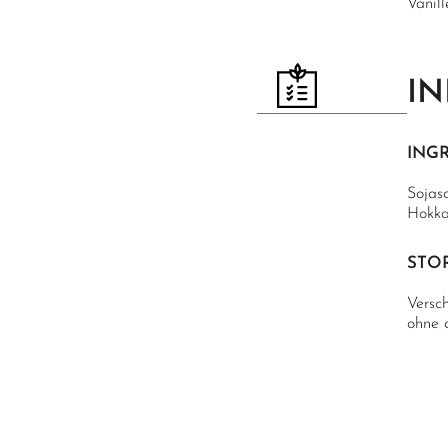
Vanil
IN
ING
Sojasa
Hokka
STO
Versc
ohne d