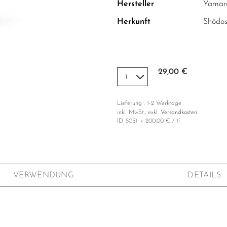
Hersteller
Yamar
Herkunft
Shōdos
29,00 €
Lieferung : 1-2 Werktage
inkl. MwSt., exkl.
Versandkosten
ID
5051
200,00 € / 1l
VERWENDUNG
DETAILS