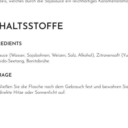
leeis, welches durch die Sojasauce ein reichhaltiges Karamellaroma
HALTSSTOFFE
REDIENTS
uce (Wasser, Sojabohnen, Weizen, Salz, Alkohol), Zitronensaft (Yu
ido-Seetang, Bonitobrühe
RAGE
hließen Sie die Flasche nach dem Gebrauch fest und bewahren Sie
irekte Hitze oder Sonnenlicht auf.