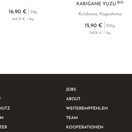
BIO
KARIGANE YUZU
16,90 €
24g
Kirishima, Kagoshima
563,33 € / 1kg
15,90 €
100g
159,00 € / 1kg
JOBS
F
ABOUT
HUTZ
WEITEREMPFEHLEN
UM
TEAM
TER
KOOPERATIONEN