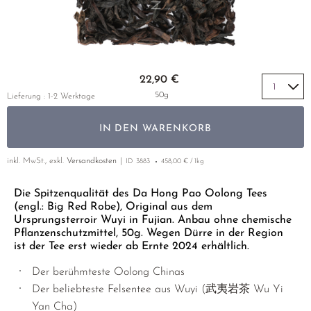
GELBER TEE
KOREA
NACH SORTE
MATE TEE
EMPFEHLUNGEN
EARL GREY
AMAZONAS TEES
EMPFEHLUNGEN
KENIA
SELTENE INCENCES
Zum Anfang der Bildgalerie springen
SETS & GIFTS
22,90 €
TÜRKEI
50g
Lieferung : 1-2 Werktage
KLASSIKER
IN DEN WARENKORB
EMPFEHLUNGEN
inkl. MwSt., exkl.
Versandkosten
ID
3883
458,00 € / 1kg
SETS & GIFTS
Die Spitzenqualität des Da Hong Pao Oolong Tees
(engl.: Big Red Robe), Original aus dem
Ursprungsterroir Wuyi in Fujian. Anbau ohne chemische
Pflanzenschutzmittel, 50g. Wegen Dürre in der Region
ist der Tee erst wieder ab Ernte 2024 erhältlich.
Der berühmteste Oolong Chinas
Der beliebteste Felsentee aus Wuyi (武夷岩茶 Wu Yi
Yan Cha)