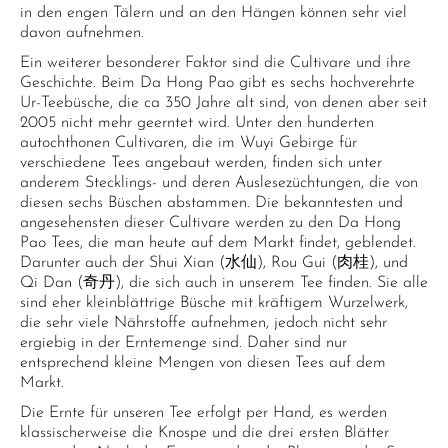
in den engen Tälern und an den Hängen können sehr viel
davon aufnehmen.
Ein weiterer besonderer Faktor sind die Cultivare und ihre
Geschichte. Beim Da Hong Pao gibt es sechs hochverehrte
Ur-Teebüsche, die ca 350 Jahre alt sind, von denen aber seit
2005 nicht mehr geerntet wird. Unter den hunderten
autochthonen Cultivaren, die im Wuyi Gebirge für
verschiedene Tees angebaut werden, finden sich unter
anderem Stecklings- und deren Auslesezüchtungen, die von
diesen sechs Büschen abstammen. Die bekanntesten und
angesehensten dieser Cultivare werden zu den Da Hong
Pao Tees, die man heute auf dem Markt findet, geblendet.
Darunter auch der Shui Xian (水仙), Rou Gui (肉桂), und
Qi Dan (奇丹), die sich auch in unserem Tee finden. Sie alle
sind eher kleinblättrige Büsche mit kräftigem Wurzelwerk,
die sehr viele Nährstoffe aufnehmen, jedoch nicht sehr
ergiebig in der Erntemenge sind. Daher sind nur
entsprechend kleine Mengen von diesen Tees auf dem
Markt.
Die Ernte für unseren Tee erfolgt per Hand, es werden
klassischerweise die Knospe und die drei ersten Blätter