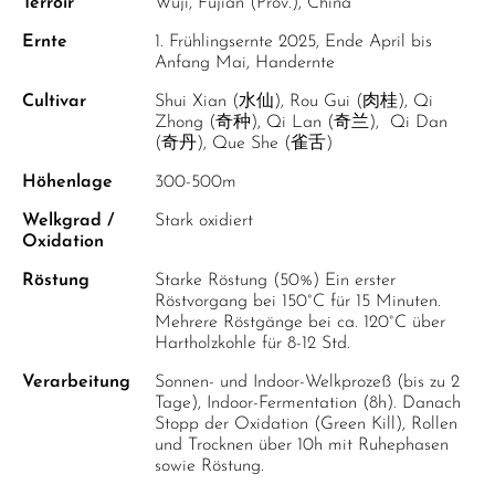
Terroir
Wuji, Fujian (Prov.), China
Ernte
1. Frühlingsernte 2025, Ende April bis
Anfang Mai, Handernte
Cultivar
Shui Xian (水仙), Rou Gui (肉桂), Qi
Zhong (奇种), Qi Lan (奇兰), Qi Dan
(奇丹), Que She (雀舌)
Höhenlage
300-500m
Welkgrad /
Stark oxidiert
Oxidation
Röstung
Starke Röstung (50%) Ein erster
Röstvorgang bei 150°C für 15 Minuten.
Mehrere Röstgänge bei ca. 120°C über
Hartholzkohle für 8-12 Std.
Verarbeitung
Sonnen- und Indoor-Welkprozeß (bis zu 2
Tage), Indoor-Fermentation (8h). Danach
Stopp der Oxidation (Green Kill), Rollen
und Trocknen über 10h mit Ruhephasen
sowie Röstung.