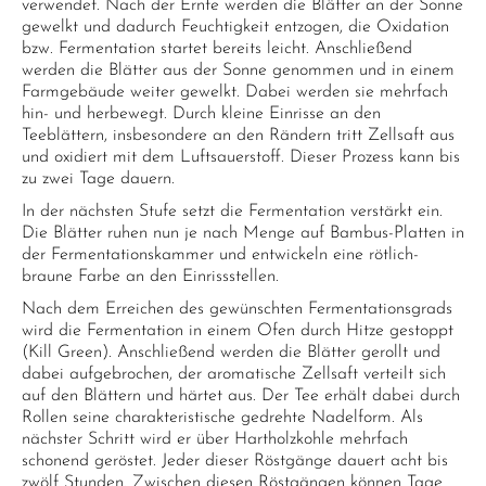
verwendet. Nach der Ernte werden die Blätter an der Sonne
gewelkt und dadurch Feuchtigkeit entzogen, die Oxidation
bzw. Fermentation startet bereits leicht. Anschließend
werden die Blätter aus der Sonne genommen und in einem
Farmgebäude weiter gewelkt. Dabei werden sie mehrfach
hin- und herbewegt. Durch kleine Einrisse an den
Teeblättern, insbesondere an den Rändern tritt Zellsaft aus
und oxidiert mit dem Luftsauerstoff. Dieser Prozess kann bis
zu zwei Tage dauern.
In der nächsten Stufe setzt die Fermentation verstärkt ein.
Die Blätter ruhen nun je nach Menge auf Bambus-Platten in
der Fermentationskammer und entwickeln eine rötlich-
braune Farbe an den Einrissstellen.
Nach dem Erreichen des gewünschten Fermentationsgrads
wird die Fermentation in einem Ofen durch Hitze gestoppt
(Kill Green). Anschließend werden die Blätter gerollt und
dabei aufgebrochen, der aromatische Zellsaft verteilt sich
auf den Blättern und härtet aus. Der Tee erhält dabei durch
Rollen seine charakteristische gedrehte Nadelform. Als
nächster Schritt wird er über Hartholzkohle mehrfach
schonend geröstet. Jeder dieser Röstgänge dauert acht bis
zwölf Stunden. Zwischen diesen Röstgängen können Tage