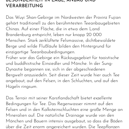
BESONDERHEIT IN LAGE, ANBAU UND
VERARBEITUNG
Das Wuyi Shan-Gebirge im Nordwesten der Provinz Fujian
gehört traditionell zu den berühmtesten Teeanbaugebieten
Chinas. Auf einer Fläche, die in etwa dem Land
Brandenburg entspricht, leben nur knapp 20 000
Menschen. Stark zerklüftete Felsmassive, dichtbewaldete
Berge und wilde Flußläufe bilden den Hintergrund für
einzigartige Teeanbaubedingungen.
Früher war das Gebirge ein Rückzugsgebiet für taoistische
und buddhistische Einsiedler und Mönche. In der Sung-
Dynastie begannen sie, sich in der abgeschiedenen
Bergwelt anzusiedeln. Seit dieser Zeit wurde hier auch Tee
angebaut, auf den Felsen, in den Schluchten, und auf den
Hügeln ringsum.
Das Terroir mit seiner Karstlandschaft bietet exzellente
Bedingungen für Tee. Das Regenwasser nimmt auf den
Felsen und in den Kalksteinschluchten eine große Menge an
Mineralien auf. Die natürliche Drainage wurde von den
Mönchen und Bauern intensiv ausgebaut, so dass die Böden
über die Zeit enorm angereichert wurden. Die Teepflanzen