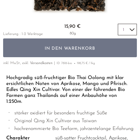
GELBER TEE
KOREA
NACH SORTE
MATE TEE
EMPFEHLUNGEN
EARL GREY
AMAZONAS TEES
Zum Anfang der Bildgalerie springen
EMPFEHLUNGEN
15,90 €
KENIA
SELTENE INCENCES
SETS & GIFTS
80g
Lieferung : 1-2 Werktage
TÜRKEI
IN DEN WARENKORB
KLASSIKER
inkl. MwSt., exkl.
Versandkosten
ID
7818-bio
198,75 € / 1kg
EMPFEHLUNGEN
SETS & GIFTS
Hochgradig süß-fruchtiger Bio Thai Oolong mit klar
ersichtlichen Noten von Aprikose, Mango und Pfirisch.
Edles Qing Xin Cultivar. Von einer der führenden Bio
Farmen ganz Thailands auf einer Anbauhöhe von
1.250m.
stärker oxidiert für besonders fruchtige Süße
Original Qing Xin Cultivar aus Taiwan
hochrenommierte Bio Teefarm, jahrzentelange Erfahrung
Charakter
süß-satter Fruchtcocktail, Aprikose,