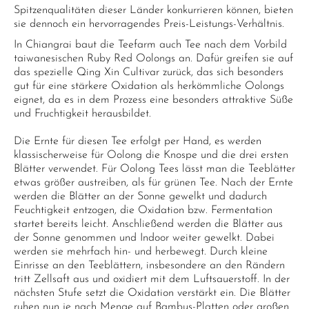
Spitzenqualitäten dieser Länder konkurrieren können, bieten
sie dennoch ein hervorragendes Preis-Leistungs-Verhältnis.
In Chiangrai baut die Teefarm auch Tee nach dem Vorbild
taiwanesischen Ruby Red Oolongs an. Dafür greifen sie auf
das spezielle Qing Xin Cultivar zurück, das sich besonders
gut für eine stärkere Oxidation als herkömmliche Oolongs
eignet, da es in dem Prozess eine besonders attraktive Süße
und Fruchtigkeit herausbildet.
Die Ernte für diesen Tee erfolgt per Hand, es werden
klassischerweise für Oolong die Knospe und die drei ersten
Blätter verwendet. Für Oolong Tees lässt man die Teeblätter
etwas größer austreiben, als für grünen Tee. Nach der Ernte
werden die Blätter an der Sonne gewelkt und dadurch
Feuchtigkeit entzogen, die Oxidation bzw. Fermentation
startet bereits leicht. Anschließend werden die Blätter aus
der Sonne genommen und Indoor weiter gewelkt. Dabei
werden sie mehrfach hin- und herbewegt. Durch kleine
Einrisse an den Teeblättern, insbesondere an den Rändern
tritt Zellsaft aus und oxidiert mit dem Luftsauerstoff. In der
nächsten Stufe setzt die Oxidation verstärkt ein. Die Blätter
ruhen nun je nach Menge auf Bambus-Platten oder großen