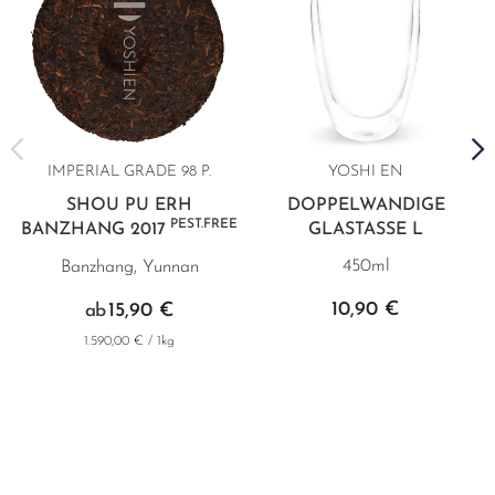
IMPERIAL GRADE
98 P.
YOSHI EN
SHOU PU ERH
DOPPELWANDIGE
PEST.FREE
BANZHANG 2017
GLASTASSE L
450ml
Banzhang, Yunnan
10,90 €
15,90 €
ab
1.590,00 € / 1kg