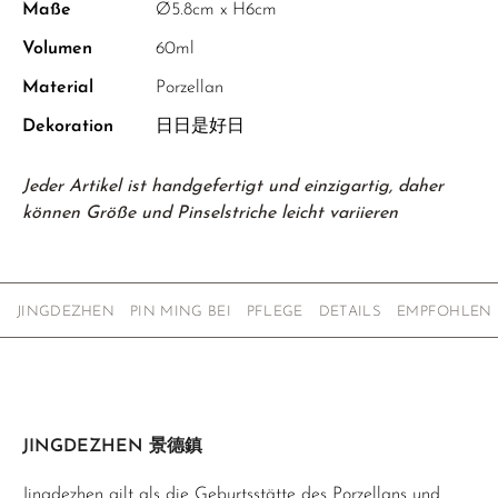
Maße
Ø5.8cm x H6cm
Volumen
60ml
Material
Porzellan
Dekoration
日日是好日
Jeder Artikel ist handgefertigt und einzigartig, daher
können Größe und Pinselstriche leicht variieren
JINGDEZHEN
PIN MING BEI
PFLEGE
DETAILS
EMPFOHLEN
JINGDEZHEN 景德鎮
Jingdezhen gilt als die Geburtsstätte des Porzellans und