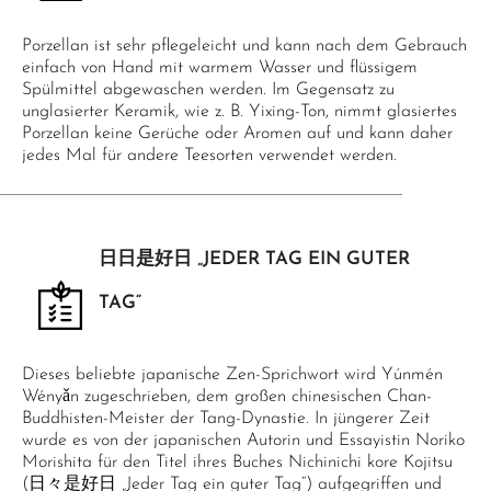
Porzellan ist sehr pflegeleicht und kann nach dem Gebrauch
einfach von Hand mit warmem Wasser und flüssigem
Spülmittel abgewaschen werden. Im Gegensatz zu
unglasierter Keramik, wie z. B. Yixing-Ton, nimmt glasiertes
Porzellan keine Gerüche oder Aromen auf und kann daher
jedes Mal für andere Teesorten verwendet werden.
日日是好日 „JEDER TAG EIN GUTER
TAG“
Dieses beliebte japanische Zen-Sprichwort wird Yúnmén
Wényǎn zugeschrieben, dem großen chinesischen Chan-
Buddhisten-Meister der Tang-Dynastie. In jüngerer Zeit
wurde es von der japanischen Autorin und Essayistin Noriko
Morishita für den Titel ihres Buches Nichinichi kore Kojitsu
(日々是好日 „Jeder Tag ein guter Tag“) aufgegriffen und