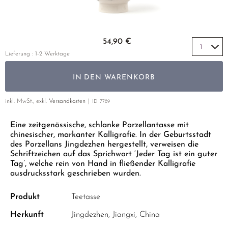
GELBER TEE
PHOENIX DANCONG
KOREA
NACH SORTE
MATE TEE
EMPFEHLUNGEN
TIE GUAN YIN
EARL GREY
AMAZONAS TEES
Zum Anfang der Bildgalerie springen
EMPFEHLUNGEN
54,90 €
ZHANGPING SHUI XIAN
KENIA
SELTENE INCENCES
SETS & GIFTS
Lieferung : 1-2 Werktage
JAPAN
TÜRKEI
IN DEN WARENKORB
TANZANIA
KLASSIKER
THAILAND
inkl. MwSt., exkl.
Versandkosten
ID
7789
EMPFEHLUNGEN
Eine zeitgenössische, schlanke Porzellantasse mit
EMPFEHLUNGEN
SETS & GIFTS
chinesischer, markanter Kalligrafie. In der Geburtsstadt
SETS & GIFTS
des Porzellans Jingdezhen hergestellt, verweisen die
Schriftzeichen auf das Sprichwort ‘Jeder Tag ist ein guter
Tag’, welche rein von Hand in fließender Kalligrafie
ausdrucksstark geschrieben wurden.
Produkt
Teetasse
Herkunft
Jingdezhen, Jiangxi, China