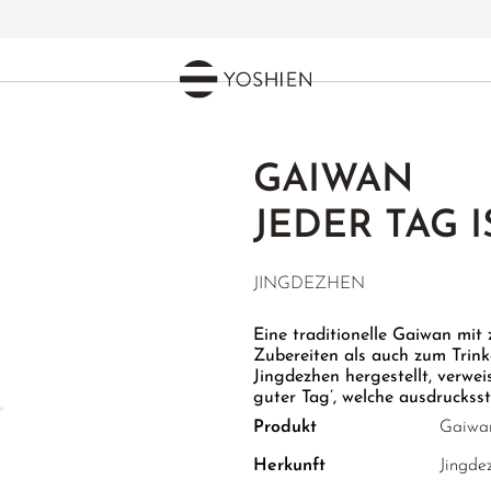
GAIWAN
JEDER TAG I
JINGDEZHEN
Eine traditionelle Gaiwan mit 
Zubereiten als auch zum Trink
Jingdezhen hergestellt, verwei
guter Tag’, welche ausdrucks
Produkt
Gaiwa
Herkunft
Jingdez