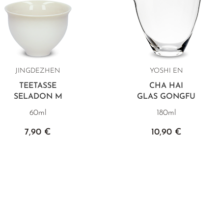
JINGDEZHEN
YOSHI EN
TEETASSE
CHA HAI
SELADON M
GLAS GONGFU
60ml
180ml
7,90 €
10,90 €