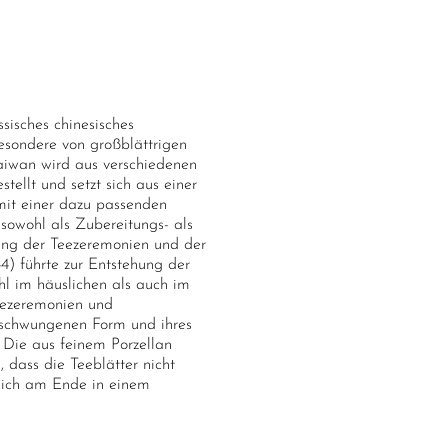
ssisches chinesisches
esondere von großblättrigen
aiwan wird aus verschiedenen
tellt und setzt sich aus einer
mit einer dazu passenden
owohl als Zubereitungs- als
ung der Teezeremonien und der
) führte zur Entstehung der
l im häuslichen als auch im
Teezeremonien und
eschwungenen Form und ihres
 Die aus feinem Porzellan
 dass die Teeblätter nicht
sich am Ende in einem