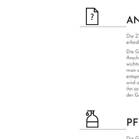
A
Die Z
erfor
Die G
Ansch
wicht
man s
entspr
wird 
ihn s
der G
PF
Die G