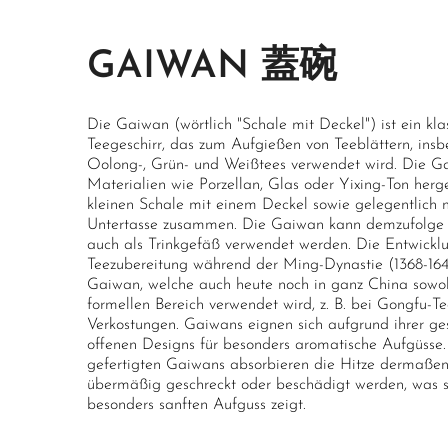
GAIWAN 蓋碗
Die Gaiwan (wörtlich "Schale mit Deckel") ist ein kla
Teegeschirr, das zum Aufgießen von Teeblättern, insb
Oolong-, Grün- und Weißtees verwendet wird. Die G
Materialien wie Porzellan, Glas oder Yixing-Ton herges
kleinen Schale mit einem Deckel sowie gelegentlich 
Untertasse zusammen. Die Gaiwan kann demzufolge s
auch als Trinkgefäß verwendet werden. Die Entwickl
Teezubereitung während der Ming-Dynastie (1368-1644
Gaiwan, welche auch heute noch in ganz China sowoh
formellen Bereich verwendet wird, z. B. bei Gongfu-
Verkostungen. Gaiwans eignen sich aufgrund ihrer g
offenen Designs für besonders aromatische Aufgüsse.
gefertigten Gaiwans absorbieren die Hitze dermaßen,
übermäßig geschreckt oder beschädigt werden, was 
besonders sanften Aufguss zeigt.