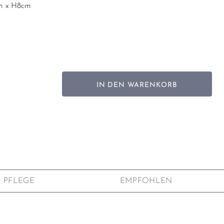
m x H8cm
lan
是好日
ertigt und einzigartig, daher können Größe und
IN DEN WARENKORB
en
PFLEGE
EMPFOHLEN