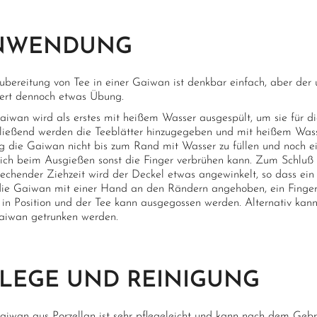
NWENDUNG
ubereitung von Tee in einer Gaiwan ist denkbar einfach, aber der
dert dennoch etwas Übung.
aiwan wird als erstes mit heißem Wasser ausgespült, um sie für d
ließend werden die Teeblätter hinzugegeben und mit heißem Wasse
ig die Gaiwan nicht bis zum Rand mit Wasser zu füllen und noch ein
ich beim Ausgießen sonst die Finger verbrühen kann. Zum Schluß 
echender Ziehzeit wird der Deckel etwas angewinkelt, so dass ein k
die Gaiwan mit einer Hand an den Rändern angehoben, ein Finger 
o in Position und der Tee kann ausgegossen werden. Alternativ kann
aiwan getrunken werden.
LEGE UND REINIGUNG
aiwan aus Porzellan ist sehr pflegeleicht und kann nach dem Geb