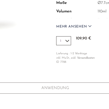
Maße
Ø7.7c
Volumen
110ml
Material
Porzel
MEHR ANSEHEN
Dekoration
日日
Jeder Artikel ist handgef
109,90 €
Pinselstriche leicht variier
Lieferung : 1-2 Werktage
inkl. MwSt., exkl.
Versandkosten
ID
7788
ANWENDUNG