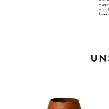
warme
wie z.
kann 
UN