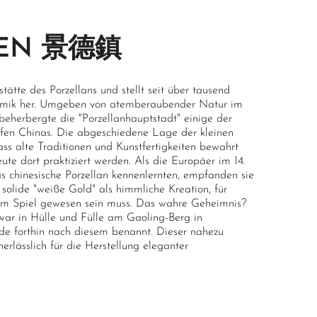
HEN 景德鎮
stätte des Porzellans und stellt seit über tausend
eramik her. Umgeben von atemberaubender Natur im
 beherbergte die "Porzellanhauptstadt" einige der
nöfen Chinas. Die abgeschiedene Lage der kleinen
ss alte Traditionen und Kunstfertigkeiten bewahrt
te dort praktiziert werden. Als die Europäer im 14.
s chinesische Porzellan kennenlernten, empfanden sie
 solide "weiße Gold" als himmliche Kreation, für
im Spiel gewesen sein muss. Das wahre Geheimnis?
 war in Hülle und Fülle am Gaoling-Berg in
e forthin nach diesem benannt. Dieser nahezu
nerlässlich für die Herstellung eleganter