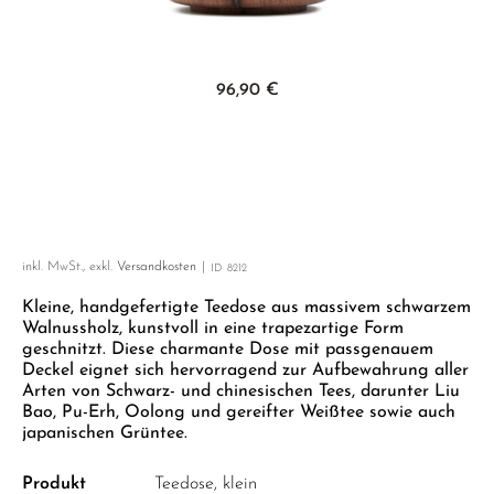
GELBER TEE
PHOENIX DANCONG
KOREA
NACH SORTE
MATE TEE
EMPFEHLUNGEN
TIE GUAN YIN
EARL GREY
AMAZONAS TEES
Zum Anfang der Bildgalerie springen
EMPFEHLUNGEN
96,90 €
ZHANGPING SHUI XIAN
KENIA
SELTENE INCENCES
SETS & GIFTS
JAPAN
TÜRKEI
TANZANIA
KLASSIKER
THAILAND
EMPFEHLUNGEN
inkl. MwSt., exkl.
Versandkosten
ID
8212
EMPFEHLUNGEN
SETS & GIFTS
Kleine, handgefertigte Teedose aus massivem schwarzem
SETS & GIFTS
Walnussholz, kunstvoll in eine trapezartige Form
geschnitzt. Diese charmante Dose mit passgenauem
Deckel eignet sich hervorragend zur Aufbewahrung aller
Arten von Schwarz- und chinesischen Tees, darunter Liu
Bao, Pu-Erh, Oolong und gereifter Weißtee sowie auch
japanischen Grüntee.
Produkt
Teedose, klein