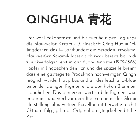
QINGHUA 青花
Der wohl bekannteste und bis zum heutigen Tag unge
die blau-weiße Keramik (Chinesisch: Qing Hua = "b
Jingdezhen des 14. Jahrhundert ein geradezu revoluti
blau-weißer Keramik lassen sich zwar bereits bis in 
zurückverfolgen, erst in der Yuan-Dynastie (1279-136
Töpfer in Jingdezhen den Ton und die spezielle Brennt
dass eine gesteigerte Produktion hochwertigen Qinghu
möglich wurde. Hauptbestandteil des leuchtend-blaue
eines der wenigen Pigmente, die den hohen Brenntem
standhalten. Das bemerkenswert stabile Pigment wurd
importiert und wird vor dem Brennen unter die Glas
Herstellung blau-weißen Porzellan mittlerweile auch 
China erfolgt, gilt das Original aus Jingdezhen bis h
Art.