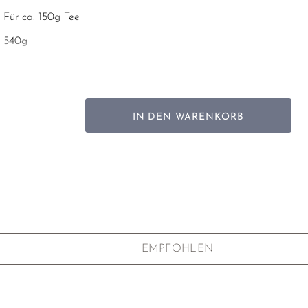
Für ca. 150g Tee
540g
Porzellan
無由持一碗，寄與愛茶人。
Eine Schale Tee anbieten,
IN DEN WARENKORB
dem Teeliebhaber ohne Grund.
Bai Juyi 白居易 (772–846)
EMPFOHLEN