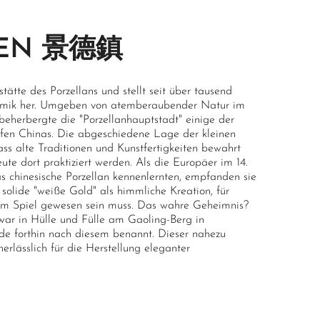
HEN 景德鎮
stätte des Porzellans und stellt seit über tausend
eramik her. Umgeben von atemberaubender Natur im
 beherbergte die "Porzellanhauptstadt" einige der
nöfen Chinas. Die abgeschiedene Lage der kleinen
ss alte Traditionen und Kunstfertigkeiten bewahrt
te dort praktiziert werden. Als die Europäer im 14.
s chinesische Porzellan kennenlernten, empfanden sie
 solide "weiße Gold" als himmliche Kreation, für
im Spiel gewesen sein muss. Das wahre Geheimnis?
 war in Hülle und Fülle am Gaoling-Berg in
e forthin nach diesem benannt. Dieser nahezu
nerlässlich für die Herstellung eleganter