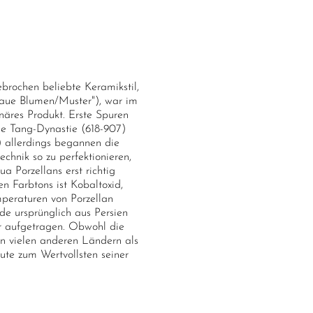
brochen beliebte Keramikstil,
laue Blumen/Muster"), war im
onäres Produkt. Erste Spuren
die Tang-Dynastie (618-907)
8) allerdings begannen die
echnik so zu perfektionieren,
a Porzellans erst richtig
n Farbtons ist Kobaltoxid,
peraturen von Porzellan
e ursprünglich aus Persien
ur aufgetragen. Obwohl die
in vielen anderen Ländern als
eute zum Wertvollsten seiner