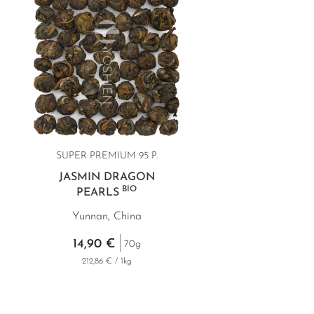
SUPER PREMIUM 95 P.
JASMIN DRAGON
BIO
PEARLS
Yunnan, China
14,90 €
70g
212,86 € / 1kg