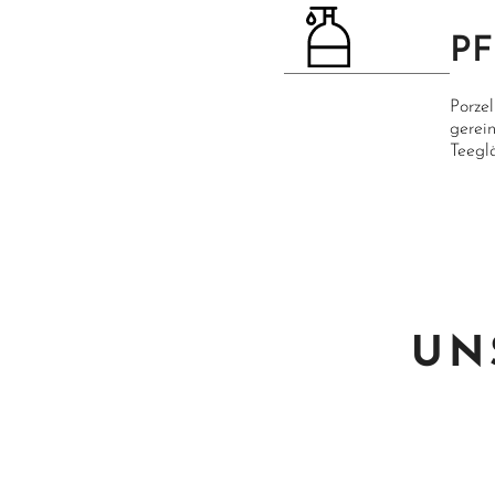
P
Porze
gerei
Teegl
UN