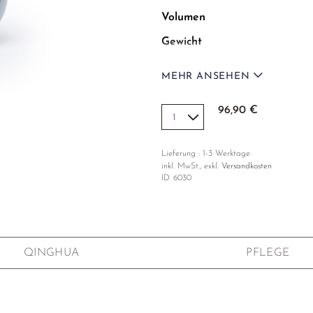
Volumen
Gewicht
Material
MEHR ANSEHEN
Dekoration
96,90 €
Lieferung : 1-3 Werktage
inkl. MwSt., exkl.
Versandkosten
ID
6030
QINGHUA
PFLEGE