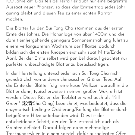
100 Jahre alt. Das felsige Terroir erlaubt nur eine begrenzte
Aussaat neuer Pflanzen, so dass der Ernteertrag jedes Jahr
gering bleibt und diesen Tee zu einer echten Rarität
machen.
Die Blätter für den Sui Tong Cha stammen aus der ersten
Ernte des Jahres. Die Höhenlage von über 1.400m und die
damit einhergehende geringere Sonneneinstrahlung führt zu
einem verlangsamten Wachstum der Pflanze, dadurch
bilden sich die ersten Knospen erst sehr spät Mitte/Ende
April. Bei der Ernte selbst wird penibel darauf geachtet nur
perfekte, unbeschädigte Blätter zu berücksichtigen.
In der Herstellung unterscheidet sich Sui Tong Cha nicht
grundsätzlich von anderen chinesischen Grünen Tees. Auf
die Ernte der Blätter folgt eine kurze Welkzeit woraufhin die
Blätter dann, typischerweise in einem großen Wok, erhitzt
werden. Dieses Rösten der Teeblätter wird auch als "Kill
Green" (殺青Sha Qing) bezeichnet, was bedeutet, dass die
enzymatisch bedingte Oxidierung/Reifung der Blätter durch
beigeführte Hitze unterbunden wird. Dies ist der
entscheidende Schritt, der den Tee letztendlich auch als
Grüntee definiert. Darauf folgen dann mehrmalige
Trocknungszyklen in einem speziell dafür ausgelegten Ofen.