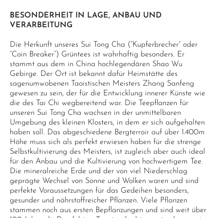
BESONDERHEIT IN LAGE, ANBAU UND
VERARBEITUNG
Die Herkunft unseres Sui Tong Cha (”Kupferbrecher” oder
“Coin Breaker”) Grüntees ist wahrhaftig besonders. Er
stammt aus dem in China hochlegendären Shao Wu
Gebirge. Der Ort ist bekannt dafür Heimstätte des
sagenumwobenen Taoistischen Meisters Zhang Sanfeng
gewesen zu sein, der für die Entwicklung innerer Künste wie
die des Tai Chi wegbereitend war. Die Teepflanzen für
unseren Sui Tong Cha wachsen in der unmittelbaren
Umgebung des kleinen Klosters, in dem er sich aufgehalten
haben soll. Das abgeschiedene Bergterroir auf über 1.400m
Höhe muss sich als perfekt erwiesen haben für die strenge
Selbstkultivierung des Meisters, ist zugleich aber auch ideal
für den Anbau und die Kultivierung von hochwertigem Tee.
Die mineralreiche Erde und der von viel Niederschlag
geprägte Wechsel von Sonne und Wolken waren und sind
perfekte Voraussetzungen für das Gedeihen besonders,
gesunder und nährstoffreicher Pflanzen. Viele Pflanzen
stammen noch aus ersten Bepflanzungen und sind weit über