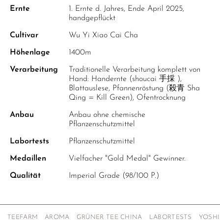
Ernte
1. Ernte d. Jahres, Ende April 2025,
handgepflückt
Cultivar
Wu Yi Xiao Cai Cha
Höhenlage
1400m
Verarbeitung
Traditionelle Verarbeitung komplett von
Hand: Handernte (shoucai 手採 ),
Blattauslese, Pfannenröstung (殺青 Sha
Qing = Kill Green), Ofentrocknung
Anbau
Anbau ohne chemische
Pflanzenschutzmittel
Labortests
Pflanzenschutzmittel
Medaillen
Vielfacher "Gold Medal" Gewinner.
Qualität
Imperial Grade (98/100 P.)
TEEFARM
AROMA
GRÜNER TEE CHINA
LABORTESTS
YOSHI