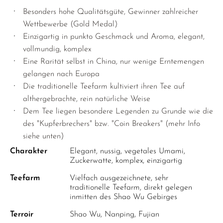
SELTENE BANCHA
Besonders hohe Qualitätsgüte, Gewinner zahlreicher
SUNROUGE
Wettbewerbe (Gold Medal)
TAMARYOKUCHA
Einzigartig in punkto Geschmack und Aroma, elegant,
vollmundig, komplex
TENCHA
Eine Rarität selbst in China, nur wenige Erntemengen
TEEBEUTEL GRÜNTEE
gelangen nach Europa
Die traditionelle Teefarm kultiviert ihren Tee auf
SORTEN ÜBERSICHT JAPAN
althergebrachte, rein natürliche Weise
Dem Tee liegen besondere Legenden zu Grunde wie die
des "Kupferbrechers" bzw. "Coin Breakers" (mehr Info
siehe unten)
Charakter
Elegant, nussig, vegetales Umami,
Zuckerwatte, komplex, einzigartig
Teefarm
Vielfach ausgezeichnete, sehr
traditionelle Teefarm, direkt gelegen
inmitten des Shao Wu Gebirges
Terroir
Shao Wu, Nanping, Fujian