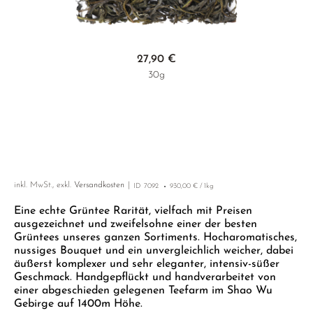
GENMAICHA
MIYAZAKI
YUNNAN
GELBER TEE
PHOENIX DANCONG
KOREA
NACH SORTE
MATE TEE
EMPFEHLUNGEN
GOISHICHA
NARA
ZHEJIANG
TIE GUAN YIN
EARL GREY
AMAZONAS TEES
Zum Anfang der Bildgalerie springen
EMPFEHLUNGEN
27,90 €
GRÜNTEE PULVER
SAGA
ZHANGPING SHUI XIAN
KENIA
SELTENE INCENCES
SETS & GIFTS
30g
HIGH CATECHIN
SHIBUSHI
JAPAN
TÜRKEI
HOJICHA
SHIZUOKA
TANZANIA
KLASSIKER
KABUSECHA
UJI
THAILAND
EMPFEHLUNGEN
KAMAIRICHA
URESHINO
EMPFEHLUNGEN
SETS & GIFTS
inkl. MwSt., exkl.
Versandkosten
ID
7092
930,00 € / 1kg
KARIGANE KUKICHA
YAME
SETS & GIFTS
Eine echte Grüntee Rarität, vielfach mit Preisen
KONACHA
ausgezeichnet und zweifelsohne einer der besten
Grüntees unseres ganzen Sortiments. Hocharomatisches,
MATCHA-IRI
nussiges Bouquet und ein unvergleichlich weicher, dabei
äußerst komplexer und sehr eleganter, intensiv-süßer
MIZUDASHI COLD BREW
Geschmack. Handgepflückt und handverarbeitet von
SANNENBANCHA
einer abgeschieden gelegenen Teefarm im Shao Wu
Gebirge auf 1400m Höhe.