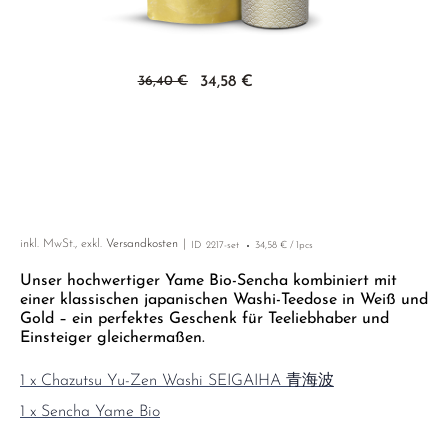
GELBER TEE
PHOENIX DANCONG
KOREA
NACH SORTE
MATE TEE
EMPFEHLUNGEN
TIE GUAN YIN
EARL GREY
AMAZONAS TEES
Zum Anfang der Bildgalerie springen
EMPFEHLUNGEN
36,40 €
34,58 €
ZHANGPING SHUI XIAN
KENIA
SELTENE INCENCES
SETS & GIFTS
JAPAN
TÜRKEI
TANZANIA
KLASSIKER
THAILAND
EMPFEHLUNGEN
inkl. MwSt., exkl.
EMPFEHLUNGEN
SETS & GIFTS
Versandkosten
ID
2217-set
34,58 € / 1pcs
Unser hochwertiger Yame Bio-Sencha kombiniert mit
SETS & GIFTS
einer klassischen japanischen Washi-Teedose in Weiß und
Gold – ein perfektes Geschenk für Teeliebhaber und
Einsteiger gleichermaßen.
1 x Chazutsu Yu-Zen Washi SEIGAIHA 青海波
1 x Sencha Yame Bio