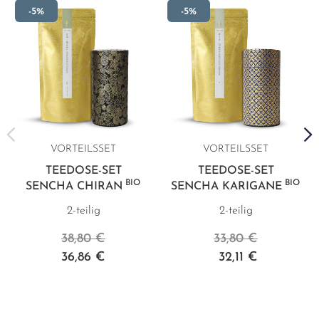
-5%
-5%
VORTEILSSET
VORTEILSSET
S
TEEDOSE-SET
TEEDOSE-SET
BIO
BIO
SENCHA CHIRAN
SENCHA KARIGANE
2-teilig
2-teilig
38,80 €
33,80 €
36,86 €
32,11 €