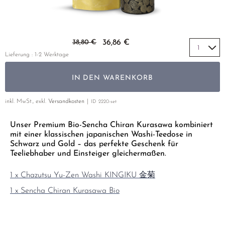
GELBER TEE
PHOENIX DANCONG
KOREA
NACH SORTE
MATE TEE
EMPFEHLUNGEN
TIE GUAN YIN
EARL GREY
AMAZONAS TEES
Zum Anfang der Bildgalerie springen
EMPFEHLUNGEN
38,80 €
36,86 €
ZHANGPING SHUI XIAN
KENIA
SELTENE INCENCES
SETS & GIFTS
Lieferung : 1-2 Werktage
JAPAN
TÜRKEI
IN DEN WARENKORB
TANZANIA
KLASSIKER
THAILAND
inkl. MwSt., exkl.
Versandkosten
ID
2220-set
EMPFEHLUNGEN
EMPFEHLUNGEN
SETS & GIFTS
Unser Premium Bio-Sencha Chiran Kurasawa kombiniert
mit einer klassischen japanischen Washi-Teedose in
SETS & GIFTS
Schwarz und Gold – das perfekte Geschenk für
Teeliebhaber und Einsteiger gleichermaßen.
1 x Chazutsu Yu-Zen Washi KINGIKU 金菊
1 x Sencha Chiran Kurasawa Bio