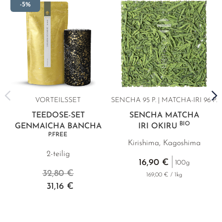
-5%
VORTEILSSET
SENCHA 95 P. | MATCHA-IRI 96 P.
TEEDOSE-SET
SENCHA MATCHA
BIO
GENMAICHA BANCHA
IRI OKIRU
P.FREE
Kirishima, Kagoshima
2-teilig
16,90 €
100g
32,80 €
169,00 € / 1kg
31,16 €